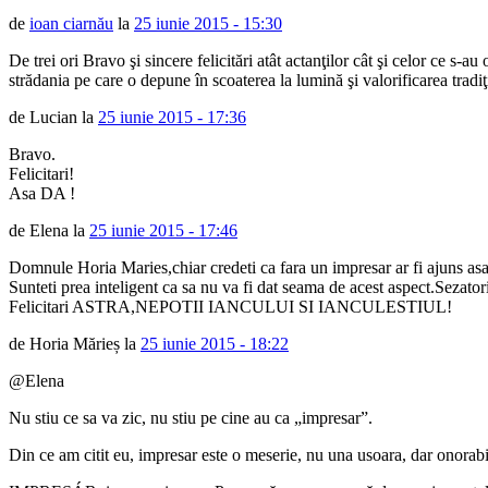
de
ioan ciarnău
la
25 iunie 2015 - 15:30
De trei ori Bravo şi sincere felicitări atât actanţilor cât şi celor ce 
strădania pe care o depune în scoaterea la lumină şi valorificarea tradi
de Lucian la
25 iunie 2015 - 17:36
Bravo.
Felicitari!
Asa DA !
de Elena la
25 iunie 2015 - 17:46
Domnule Horia Maries,chiar credeti ca fara un impresar ar fi ajuns as
Sunteti prea inteligent ca sa nu va fi dat seama de acest aspect.Sezator
Felicitari ASTRA,NEPOTII IANCULUI SI IANCULESTIUL!
de Horia Mărieș la
25 iunie 2015 - 18:22
@Elena
Nu stiu ce sa va zic, nu stiu pe cine au ca „impresar”.
Din ce am citit eu, impresar este o meserie, nu una usoara, dar onorabi