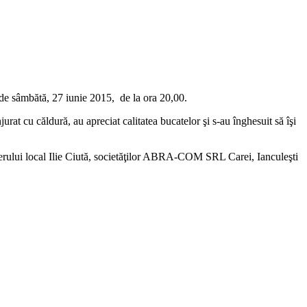
a de sâmbătă, 27 iunie 2015, de la ora 20,00.
urat cu căldură, au apreciat calitatea bucatelor şi s-au înghesuit să îşi
lierului local Ilie Ciută, societăţilor ABRA-COM SRL Carei, Ianculeşti