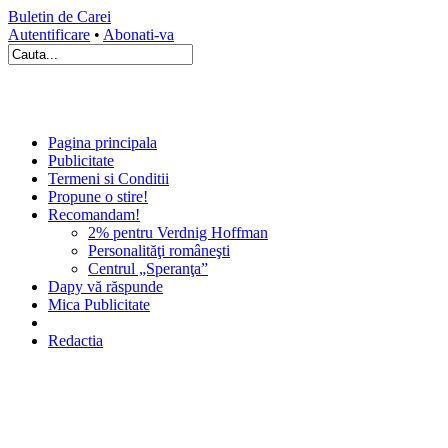
Buletin de Carei
Autentificare
•
Abonati-va
Pagina principala
Publicitate
Termeni si Conditii
Propune o stire!
Recomandam!
2% pentru Verdnig Hoffman
Personalităţi româneşti
Centrul „Speranţa”
Dapy vă răspunde
Mica Publicitate
Redactia