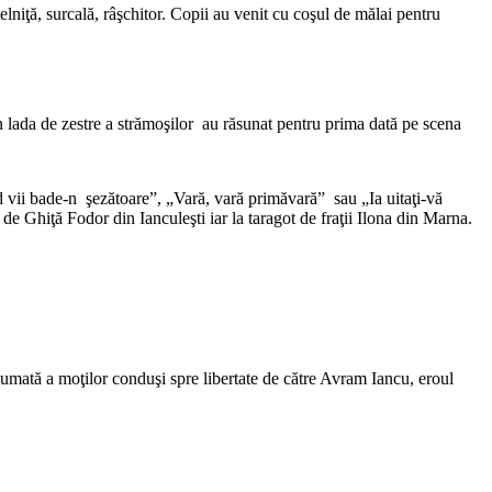
rtelniţă, surcală, râşchitor. Copii au venit cu coşul de mălai pentru
n lada de zestre a strămoşilor au răsunat pentru prima dată pe scena
d vii bade-n şezătoare”, „Vară, vară primăvară” sau „Ia uitaţi-vă
e Ghiţă Fodor din Ianculeşti iar la taragot de fraţii Ilona din Marna.
iumată a moţilor conduşi spre libertate de către Avram Iancu, eroul