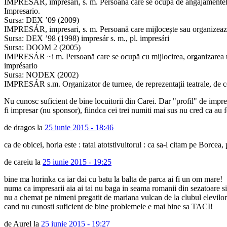
IMPRESÁR, impresari, s. m. Persoană care se ocupă de angajamentele, de 
Impresario.
Sursa: DEX ’09 (2009)
IMPRESÁR, impresari, s. m. Persoană care mijlocește sau organizează re
Sursa: DEX ’98 (1998) impresár s. m., pl. impresári
Sursa: DOOM 2 (2005)
IMPRESÁR ~i m. Persoană care se ocupă cu mijlocirea, organizarea unui s
imprésario
Sursa: NODEX (2002)
IMPRESÁR s.m. Organizator de turnee, de reprezentații teatrale, de conc
Nu cunosc suficient de bine locuitorii din Carei. Dar "profil" de imp
fi impresar (nu sponsor), fiindca cei trei numiti mai sus nu cred ca au f
de dragos la
25 iunie 2015 - 18:46
ca de obicei, horia este : tatal atotstivuitorul : ca sa-l citam pe Borcea
de careiu la
25 iunie 2015 - 19:25
bine ma horinka ca iar dai cu batu la balta de parca ai fi un om mare!
numa ca impresarii aia ai tai nu baga in seama romanii din sezatoare si
nu a chemat pe nimeni pregatit de mariana vulcan de la clubul elevilor?
cand nu cunosti suficient de bine problemele e mai bine sa TACI!
de Aurel la
25 iunie 2015 - 19:27