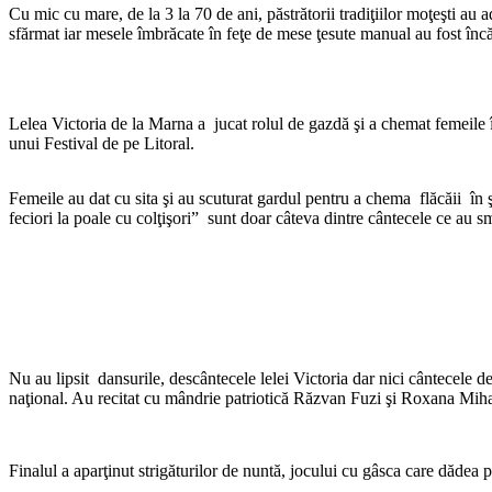
Cu mic cu mare, de la 3 la 70 de ani, păstrătorii tradiţiilor moţeşti au ad
sfărmat iar mesele îmbrăcate în feţe de mese ţesute manual au fost încă
Lelea Victoria de la Marna a jucat rolul de gazdă şi a chemat femeile 
unui Festival de pe Litoral.
Femeile au dat cu sita şi au scuturat gardul pentru a chema flăcăii în
feciori la poale cu colţişori” sunt doar câteva dintre cântecele ce au 
Nu au lipsit dansurile, descântecele lelei Victoria dar nici cântecele
naţional. Au recitat cu mândrie patriotică Răzvan Fuzi şi Roxana Miha
Finalul a aparţinut strigăturilor de nuntă, jocului cu gâsca care dădea pos