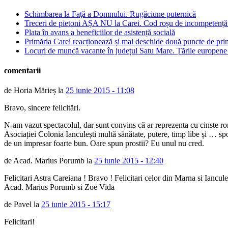
Schimbarea la Faţă a Domnului. Rugăciune puternică
Treceri de pietoni AȘA NU la Carei. Cod roșu de incompetență 
Plata în avans a beneficiilor de asistență socială
Primăria Carei reacționează și mai deschide două puncte de prim
Locuri de muncă vacante în județul Satu Mare. Țările europen
comentarii
de Horia Mărieș la
25 iunie 2015 - 11:08
Bravo, sincere felicitări.
N-am vazut spectacolul, dar sunt convins că ar reprezenta cu cinste ro
Asociației Colonia Ianculești multă sănătate, putere, timp libe și … spo
de un impresar foarte bun. Oare spun prostii? Eu unul nu cred.
de Acad. Marius Porumb la
25 iunie 2015 - 12:40
Felicitari Astra Careiana ! Bravo ! Felicitari celor din Marna si Iancul
Acad. Marius Porumb si Zoe Vida
de Pavel la
25 iunie 2015 - 15:17
Felicitari!