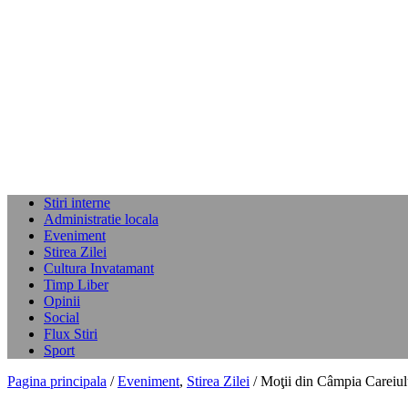
Stiri interne
Administratie locala
Eveniment
Stirea Zilei
Cultura Invatamant
Timp Liber
Opinii
Social
Flux Stiri
Sport
Pagina principala
/
Eveniment
,
Stirea Zilei
/ Moţii din Câmpia Careiulu