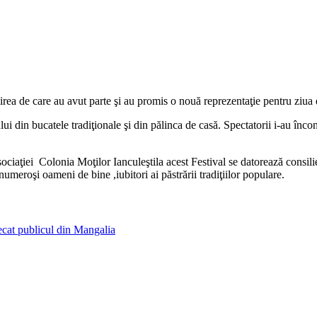
imirea de care au avut parte şi au promis o nouă reprezentaţie pentru ziu
ui din bucatele tradiţionale şi din pălinca de casă. Spectatorii i-au înconj
ociaţiei Colonia Moţilor Ianculeştila acest Festival se datorează consi
meroşi oameni de bine ,iubitori ai păstrării tradiţiilor populare.
ecat publicul din Mangalia