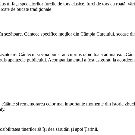
us în faţa spectatorilor furcile de tors clasice, furci de tors cu roată, vâ
rcate de bucate tradiţionale .
în şezătoare. Cântece specifice moţilor din Câmpia Careiului, scoase di
 şezătoare. Cântecul şi voia bună au cuprins rapid toată adunarea. „Cân
smuls apaluzele publicului. Acompaniamentul a fost asigurat la acordeon d
 de cătănie şi rememorarea celor mai importante momente din istoria zbuc
ly.
ibilitatea tinerilor să îşi dea sărutări şi apoi Ţarinii.