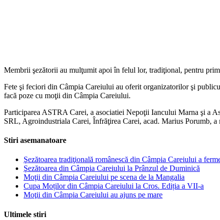
Membrii şezătorii au mulţumit apoi în felul lor, tradiţional, pentru pr
Fete şi feciori din Câmpia Careiului au oferit organizatorilor şi publicul
facă poze cu moţii din Câmpia Careiului.
Participarea ASTRA Carei, a asociatiei Nepoţii Iancului Marna şi a As
SRL, Agroindustriala Carei, Înfrăţirea Carei, acad. Marius Porumb, a nu
Stiri asemanatoare
Şezătoarea tradiţională românescă din Câmpia Careiului a ferm
Şezătoarea din Câmpia Careiului la Prânzul de Duminică
Moţii din Câmpia Careiului pe scena de la Mangalia
Cupa Moților din Câmpia Careiului la Cros. Ediția a VII-a
Moţii din Câmpia Careiului au ajuns pe mare
Ultimele stiri