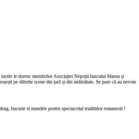
t motiv le doresc membrilor Asociației Nepoții Iancului Marna și
șești pe diferite scene din țară și din străinătate. Se pare că au nevoie
drag, bucurie si mandrie pentru spectacolul traditiilor romanesti !