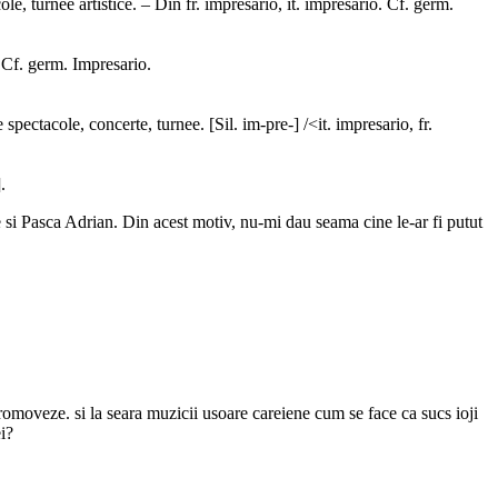
, turnee artistice. – Din fr. imprésario, it. impresario. Cf. germ.
 Cf. germ. Impresario.
ectacole, concerte, turnee. [Sil. im-pre-] /<it. impresario, fr.
.
si Pasca Adrian. Din acest motiv, nu-mi dau seama cine le-ar fi putut
promoveze. si la seara muzicii usoare careiene cum se face ca sucs ioji
i?