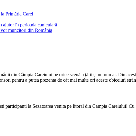
la Primăria Carei
 ajutor în perioada caniculară
e vor muncitori din România
mânii din Câmpia Careiului pe orice scenă a țării și nu numai. Din aces
nsori pentru a putea prezenta de cåt mai multe ori aceste obiceiurl strămo
esti participanti la Sezatoarea venita pe litoral din Campia Careiului! Cu 