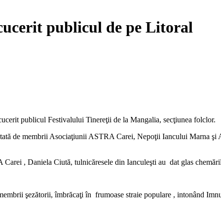
ucerit publicul de pe Litoral
cucerit publicul Festivalului Tinereţii de la Mangalia, secţiunea folclor.
entată de membrii Asociaţiunii ASTRA Carei, Nepoţii Iancului Marna şi A
ei , Daniela Ciută, tulnicăresele din Ianculeşti au dat glas chemărilor 
 membrii şezătorii, îmbrăcaţi în frumoase straie populare , intonând Imnu