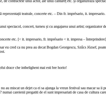
contractele unui actor, ale unui cântăreț etc. și organizează spectacole
prezentații teatrale, concerte etc. – Din fr. imprésario, it. impresario.
pectacol, concert, turneu și cu angajarea unui artist; organizator de sp
erte etc. [< it. impresario, fr. imprésario < it. impresa – întreprindere]
resar eu cred ca nu prea au decat Bogdan Georgescu, Szűcs József, poate 
ost.
, pfui drace che inthelighent mai esti bre horio!
 nu au miscat un dejet ca ei sa ajunga la vreun festival sau macar sa ii 
 numai careienii pregatiti de el sunt impresariati de casa de cultura care