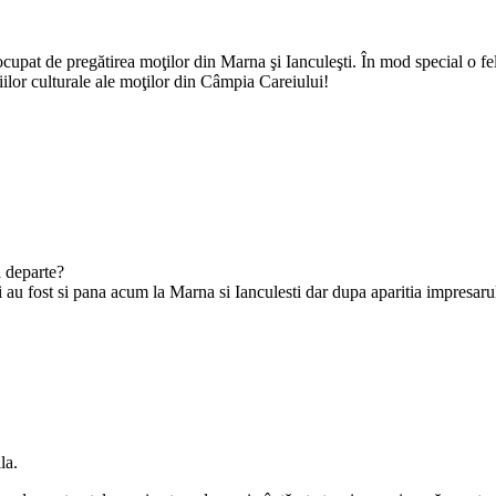
s-au ocupat de pregătirea moţilor din Marna şi Ianculeşti. În mod special 
ţiilor culturale ale moţilor din Câmpia Careiului!
a departe?
i au fost si pana acum la Marna si Ianculesti dar dupa aparitia impresarul
la.