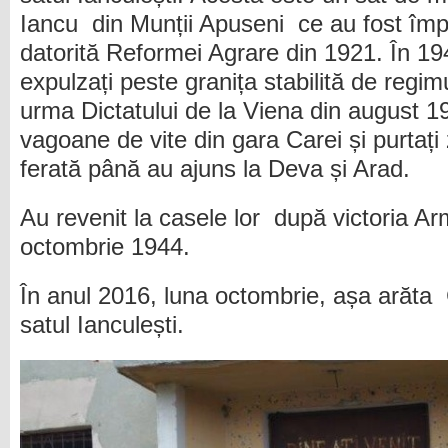
Iancu din Munții Apuseni ce au fost împr
datorită Reformei Agrare din 1921. În 19
expulzați peste granița stabilită de regimul
urma Dictatului de la Viena din august 19
vagoane de vite din gara Carei și purtați 
ferată până au ajuns la Deva și Arad.
Au revenit la casele lor după victoria 
octombrie 1944.
În anul 2016, luna octombrie, așa arăta 
satul Ianculești.