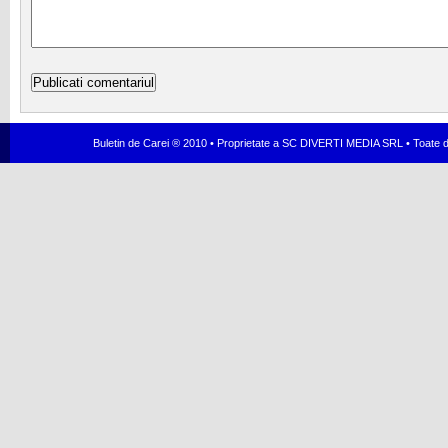
Buletin de Carei ® 2010 • Proprietate a SC DIVERTI MEDIA SRL • Toate dr