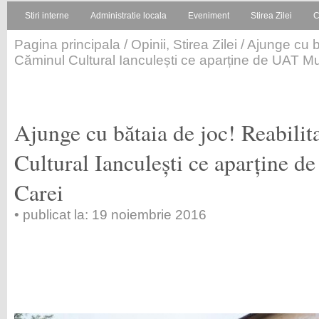
Stiri interne
Administratie locala
Eveniment
Stirea Zilei
C
Pagina principala
/
Opinii
,
Stirea Zilei
/ Ajunge cu bă
Căminul Cultural Ianculești ce aparține de UAT Mu
Ajunge cu bătaia de joc! Reabilit
Cultural Ianculești ce aparține 
Carei
• publicat la: 19 noiembrie 2016