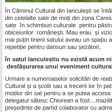
În Căminul Cultural din Ianculești se întâl
din celelalte sate de moți din zona Careiu
sate în schimburi culturale pentru păstrar
obiceiurilor românești. Mau erau și vizion
mai puțin tinerii satului aveau un spațiu
repetiție pentru dansuri sau șezători.
În satul Ianculeștiu nu există acum ni
desfășurarea unui eveniment cultura
Urmare a numeroaselor solicitări de reab
Cultural și a școlii sau a trecerii lor în pa
moților din sat pentru a se putea accesa
delegatul sătesc Chiorean a fost…mazilit 
președinte de partid colaborator cu admi