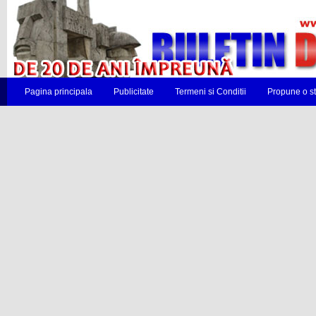
Pagina principala
Publicitate
Termeni si Conditii
Propune o st