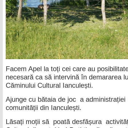
Facem Apel la toți cei care au posibilitat
necesară ca să intervină în demararea luc
Căminului Cultural Ianculești.
Ajunge cu bătaia de joc a administrației
comunității din Ianculești.
Lăsați moții să poată desfășura activităț