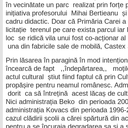
în vecinătate un parc realizat prin forțe p
inițiativa profesorului Mihai Bertieanu și 
cadru didactic. Doar că Primăria Carei a
licitație terenul pe care exista parcul iar
loc se ridică vila unui fost co-acționar a
una din fabricile sale de mobilă, Castex
Prin lăsarea în paragină în mod intenționa
încearcă de fapt ,,îndepărtarea,, moțilo
actul cultural știut fiind faptul că prin Cu
propășire pentru neamul românesc. Admi
dorit ca să întrețină acest lăcaș de cult
Nici administrația Beko din perioada 200
administrația Kovacs din perioada 1996-
cazul clădirii școlii a cărei spărtură din a
pentru a se încuraja degradarea sa și a