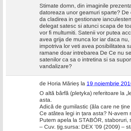
Stimate domn, din imaginile prezenta
datoreaza unor geamuri sparte? De c
da cladirea in gestionare ianculesten
delegat satesc si atunci scapa de to
vor fi multumiti. Satenii vor putea a
avea grija de munca lor iar daca nu
impotriva lor veti avea posibilitatea s
ramane doar intrebarea De Ce nu se 
satenilor ca sa o intretina si sa supo
vandalizare?
de Horia Mărieș la
19 noiembrie 201
O altă bârfă (pletyka) referitoare la „
asta.
Adică de gumilastic (ăla care ne ține s
Ce atâtea legi in țara asta? N-avem 
Putem apela la STABÓR, staboruri, s. n
– Cuv. țig.sursa: DEX ’09 (2009) – st