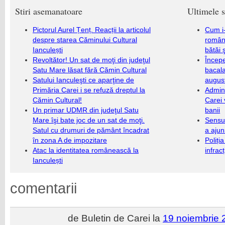
Stiri asemanatoare
Ultimele s
Pictorul Aurel Țenț. Reacții la articolul
Cum i-
despre starea Căminului Cultural
români
Ianculești
bătăi 
Revoltător! Un sat de moţi din judeţul
Încep
Satu Mare lăsat fără Cămin Cultural
bacala
Satului Ianculeşti ce aparţine de
augus
Primăria Carei i se refuză dreptul la
Admini
Cămin Cultural!
Carei 
Un primar UDMR din judeţul Satu
banii
Mare îşi bate joc de un sat de moţi.
Sensul
Satul cu drumuri de pământ încadrat
a ajun
în zona A de impozitare
Poliți
Atac la identitatea românească la
infrac
Ianculești
comentarii
de Buletin de Carei la
19 noiembrie 