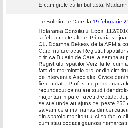
E cam grele cu limbul asta. Madamme v
de Buletin de Carei la
19 februarie 2
Hotararea Consiliului Local 112/2016
la fel ca multe altele. Primaria se joa
CL. Doamna Bekesy de la APM a conf
Carei nu are activ Registrul spatiilor v
cititi ca Buletin de Carei a semnalat 
Registrului spatiilor Verzi la fel cum
fata de mormintele eroilor din cimitir
de interventia Asociatiei Civice pen
fie curatate. Profesorul pensionar a f
recunoscut ca nu are studii dendrolo
majoritari in parc , aveti dreptate, 
se stie unde au ajuns cei peste 250 
salvam ce a mai ramas din cei cativ
din spatele monitorului si sa faci o p
cum stau copacii gaunosi nemarcati pe