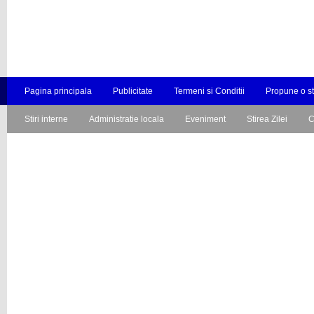
Pagina principala
Publicitate
Termeni si Conditii
Propune o st
Stiri interne
Administratie locala
Eveniment
Stirea Zilei
C