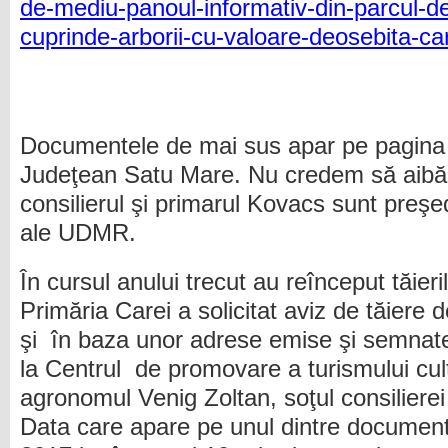
de-mediu-panoul-informativ-din-parcul-d
cuprinde-arborii-cu-valoare-deosebita-car
Documentele de mai sus apar pe pagina of
Judeţean Satu Mare. Nu credem să aibă 
consilierul şi primarul Kovacs sunt preşedin
ale UDMR.
În cursul anului trecut au reînceput tăier
Primăria Carei a solicitat aviz de tăier
şi în baza unor adrese emise şi semnate
la Centrul de promovare a turismului cult
agronomul Venig Zoltan, soţul consilierei
Data care apare pe unul dintre documen