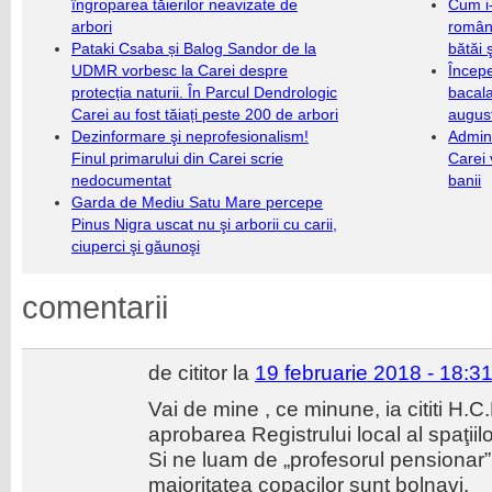
îngroparea tăierilor neavizate de
Cum i-
arbori
români
Pataki Csaba și Balog Sandor de la
bătăi 
UDMR vorbesc la Carei despre
Încep
protecția naturii. În Parcul Dendrologic
bacala
Carei au fost tăiați peste 200 de arbori
augus
Dezinformare şi neprofesionalism!
Admini
Finul primarului din Carei scrie
Carei 
nedocumentat
banii
Garda de Mediu Satu Mare percepe
Pinus Nigra uscat nu şi arborii cu carii,
ciuperci şi găunoşi
comentarii
de cititor la
19 februarie 2018 - 18:3
Vai de mine , ce minune, ia cititi H.C
aprobarea Registrului local al spaţiilo
Si ne luam de „profesorul pensionar”
majoritatea copacilor sunt bolnavi.