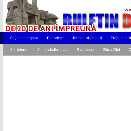
Pagina principala
Publicitate
Termeni si Conditii
Propune o st
Stiri interne
Administratie locala
Eveniment
Stirea Zilei
C