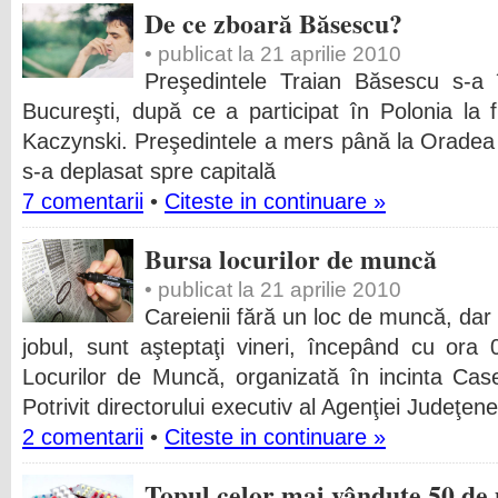
De ce zboară Băsescu?
• publicat la 21 aprilie 2010
Preşedintele Traian Băsescu s-a 
Bucureşti, după ce a participat în Polonia la f
Kaczynski. Preşedintele a mers până la Oradea c
s-a deplasat spre capitală
7 comentarii
•
Citeste in continuare »
Bursa locurilor de muncă
• publicat la 21 aprilie 2010
Careienii fără un loc de muncă, dar 
jobul, sunt aşteptaţi vineri, începând cu ora
Locurilor de Muncă, organizată în incinta Case
Potrivit directorului executiv al Agenţiei Judeţe
2 comentarii
•
Citeste in continuare »
Topul celor mai vândute 50 de