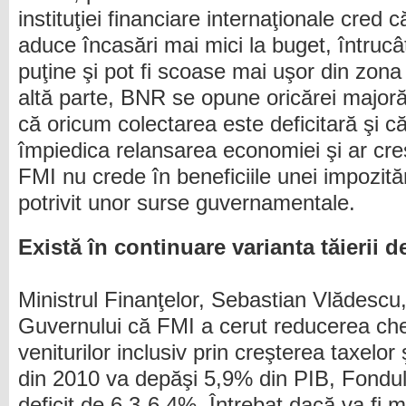
instituţiei financiare internaţionale cred 
aduce încasări mai mici la buget, întrucât
puţine şi pot fi scoase mai uşor din zon
altă parte, BNR se opune oricărei major
că oricum colectarea este deficitară şi c
împiedica relansarea economiei şi ar creş
FMI nu crede în beneficiile unei impozităr
potrivit unor surse guvernamentale.
Există în continuare varianta tăierii de
Ministrul Finanţelor, Sebastian Vlădescu
Guvernului că FMI a cerut reducerea chel
veniturilor inclusiv prin creşterea taxelor 
din 2010 va depăşi 5,9% din PIB, Fondu
deficit de 6,3-6,4%. Întrebat dacă va fi 