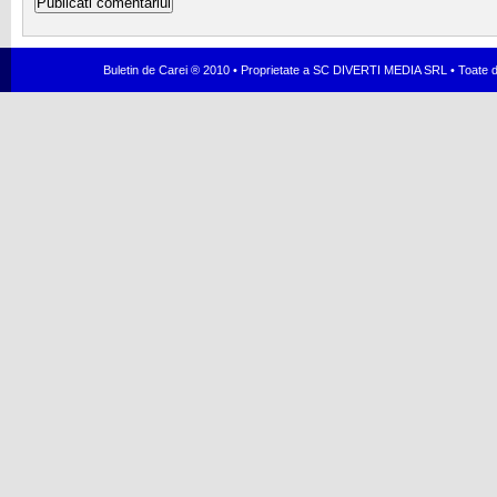
Buletin de Carei ® 2010 • Proprietate a SC DIVERTI MEDIA SRL • Toate dr