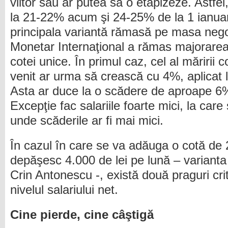
viitor sau ar putea să o etapizeze. Astfel
la 21-22% acum şi 24-25% de la 1 ianuari
principala variantă rămasă pe masa nego
Monetar Internaţional a rămas majorarea 
cotei unice. În primul caz, cel al măririi 
venit ar urma să crească cu 4%, aplicat la
Asta ar duce la o scădere de aproape 6% 
Excepţie fac salariile foarte mici, la care 
unde scăderile ar fi mai mici.
În cazul în care se va adăuga o cotă de
depăşesc 4.000 de lei pe lună – varianta 
Crin Antonescu -, există două praguri cri
nivelul salariului net.
Cine pierde, cine câştigă