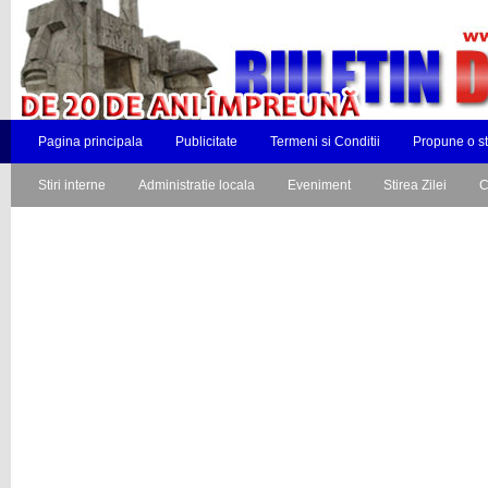
Pagina principala
Publicitate
Termeni si Conditii
Propune o st
Stiri interne
Administratie locala
Eveniment
Stirea Zilei
C