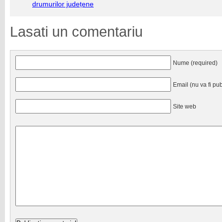
drumurilor județene
Lasati un comentariu
Nume (required)
Email (nu va fi pub
Site web