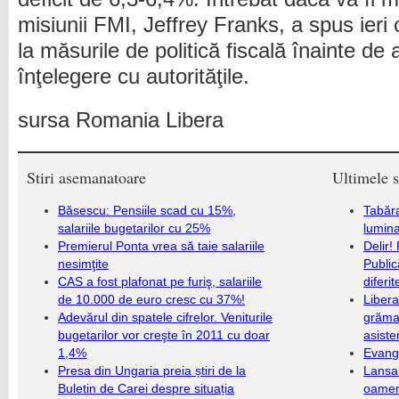
misiunii FMI, Jeffrey Franks, a spus ieri c
la măsurile de politică fiscală înainte de 
înţelegere cu autorităţile.
sursa Romania Libera
Stiri asemanatoare
Ultimele s
Băsescu: Pensiile scad cu 15%,
Tabăra
salariile bugetarilor cu 25%
lumina
Premierul Ponta vrea să taie salariile
Delir!
nesimţite
Public
CAS a fost plafonat pe furiş, salariile
diferi
de 10.000 de euro cresc cu 37%!
Libera
Adevărul din spatele cifrelor. Veniturile
grămad
bugetarilor vor creşte în 2011 cu doar
asiste
1,4%
Evang
Presa din Ungaria preia știri de la
Lansa
Buletin de Carei despre situația
oameni