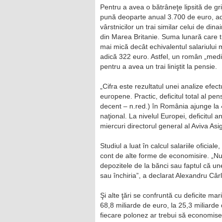
Pentru a avea o bătrâneţe lipsită de grij
pună deoparte anual 3.700 de euro, adi
vârstnicilor un trai similar celui de din
din Marea Britanie. Suma lunară care t
mai mică decât echivalentul salariului m
adică 322 euro. Astfel, un român „mediu
pentru a avea un trai liniştit la pensie.
„Cifra este rezultatul unei analize efec
europene. Practic, deficitul total al pen
decent – n.red.) în România ajunge la 4
naţional. La nivelul Europei, deficitul a
miercuri directorul general al Aviva As
Studiul a luat în calcul salariile oficiale,
cont de alte forme de economisire. „N
depozitele de la bănci sau faptul că u
sau închiria”, a declarat Alexandru Câr
Şi alte ţări se confruntă cu deficite mari
68,8 miliarde de euro, la 25,3 miliarde
fiecare polonez ar trebui să economis