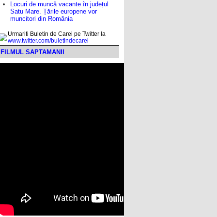
Locuri de muncă vacante în județul
Satu Mare. Țările europene vor
muncitori din România
Urmariti Buletin de Carei pe Twitter la
www.twitter.com/buletindecarei
FILMUL SAPTAMANII