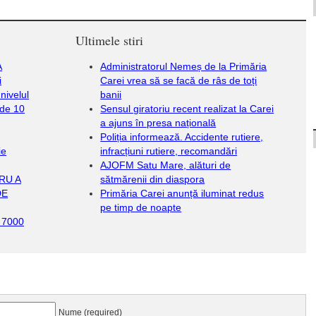
Ultimele stiri
A
Administratorul Nemeș de la Primăria
i
Carei vrea să se facă de râs de toți
nivelul
banii
 de 10
Sensul giratoriu recent realizat la Carei
a ajuns în presa națională
Poliția informează. Accidente rutiere,
ie
infracțiuni rutiere, recomandări
AJOFM Satu Mare, alături de
RU A
sătmărenii din diaspora
DE
Primăria Carei anunță iluminat redus
pe timp de noapte
ă 7000
Nume (required)