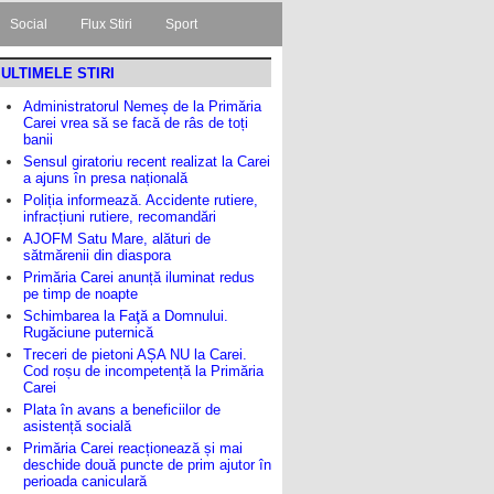
Social
Flux Stiri
Sport
ULTIMELE STIRI
Administratorul Nemeș de la Primăria
Carei vrea să se facă de râs de toți
banii
Sensul giratoriu recent realizat la Carei
a ajuns în presa națională
Poliția informează. Accidente rutiere,
infracțiuni rutiere, recomandări
AJOFM Satu Mare, alături de
sătmărenii din diaspora
Primăria Carei anunță iluminat redus
pe timp de noapte
Schimbarea la Faţă a Domnului.
Rugăciune puternică
Treceri de pietoni AȘA NU la Carei.
Cod roșu de incompetență la Primăria
Carei
Plata în avans a beneficiilor de
asistență socială
Primăria Carei reacționează și mai
deschide două puncte de prim ajutor în
perioada caniculară