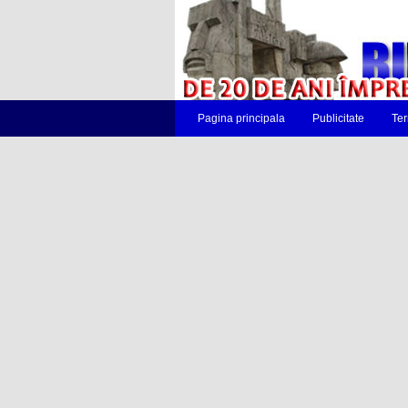
Pagina principala
Publicitate
Ter