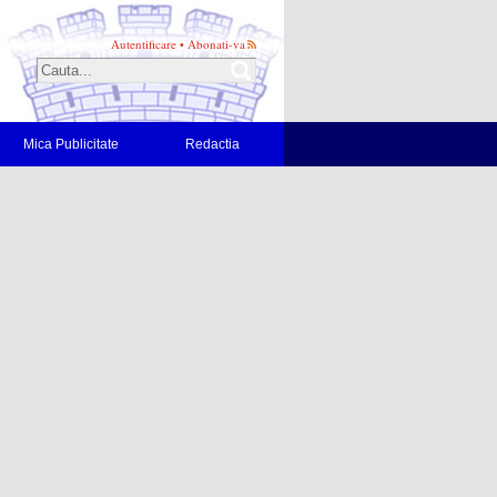
Autentificare
•
Abonati-va
Mica Publicitate
Redactia