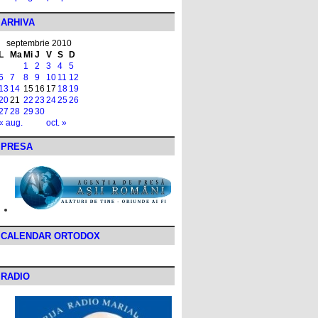
ARHIVA
septembrie 2010
L
Ma
Mi
J
V
S
D
1
2
3
4
5
6
7
8
9
10
11
12
13
14
15
16
17
18
19
20
21
22
23
24
25
26
27
28
29
30
« aug.
oct. »
PRESA
CALENDAR ORTODOX
RADIO