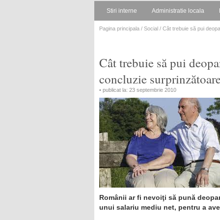
Stiri interne
Administratie locala
Pagina principala
/
Social
/ Cât trebuie să pui deop
Cât trebuie să pui deopa
concluzie surprinzătoar
• publicat la: 23 septembrie 2010
Românii ar fi nevoiţi să pună deopar
unui salariu mediu net, pentru a ave