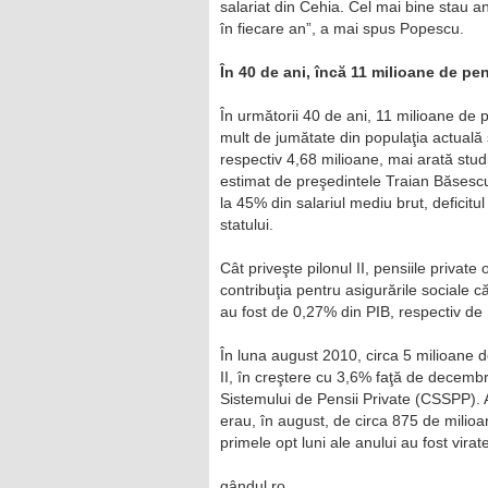
salariat din Cehia. Cel mai bine stau 
în fiecare an”, a mai spus Popescu.
În 40 de ani, încă 11 milioane de pe
În următorii 40 de ani, 11 milioane d
mult de jumătate din populaţia actuală 
respectiv 4,68 milioane, mai arată studiu
estimat de preşedintele Traian Băsescu 
la 45% din salariul mediu brut, deficitu
statului.
Cât priveşte pilonul II, pensiile privat
contribuţia pentru asigurările sociale căt
au fost de 0,27% din PIB, respectiv de 1
În luna august 2010, circa 5 milioane de
II, în creştere cu 3,6% faţă de decembr
Sistemului de Pensii Private (CSSPP). A
erau, în august, de circa 875 de milioa
primele opt luni ale anului au fost virat
gândul.ro