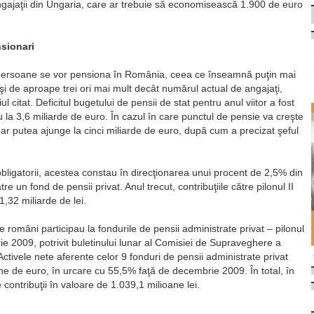
angajaţii din Ungaria, care ar trebuie să economisească 1.900 de euro
nsionari
e persoane se vor pensiona în România, ceea ce înseamnă puţin mai
şi de aproape trei ori mai mult decât numărul actual de angajaţi,
l citat. Deficitul bugetului de pensii de stat pentru anul viitor a fost
la 3,6 miliarde de euro. În cazul în care punctul de pensie va creşte
l ar putea ajunge la cinci miliarde de euro, după cum a precizat şeful
e obligatorii, acestea constau în direcţionarea unui procent de 2,5% din
re un fond de pensii privat. Anul trecut, contribuţiile către pilonul II
,32 miliarde de lei.
 români participau la fondurile de pensii administrate privat – pilonul
ie 2009, potrivit buletinului lunar al Comisiei de Supraveghere a
ctivele nete aferente celor 9 fonduri de pensii administrate privat
ne de euro, în urcare cu 55,5% faţă de decembrie 2009. În total, în
e contribuţii în valoare de 1.039,1 milioane lei.