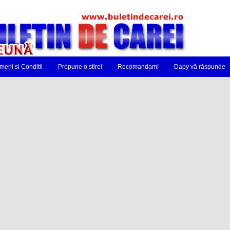
meni si Conditii
Propune o stire!
Recomandam!
Dapy vă răspunde