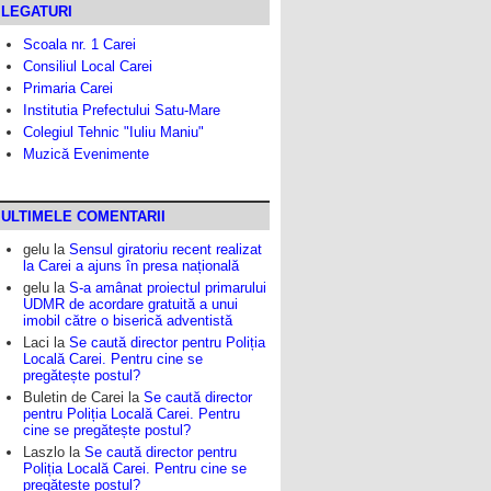
LEGATURI
Scoala nr. 1 Carei
Consiliul Local Carei
Primaria Carei
Institutia Prefectului Satu-Mare
Colegiul Tehnic "Iuliu Maniu"
Muzică Evenimente
ULTIMELE COMENTARII
gelu
la
Sensul giratoriu recent realizat
la Carei a ajuns în presa națională
gelu
la
S-a amânat proiectul primarului
UDMR de acordare gratuită a unui
imobil către o biserică adventistă
Laci
la
Se caută director pentru Poliția
Locală Carei. Pentru cine se
pregătește postul?
Buletin de Carei
la
Se caută director
pentru Poliția Locală Carei. Pentru
cine se pregătește postul?
Laszlo
la
Se caută director pentru
Poliția Locală Carei. Pentru cine se
pregătește postul?