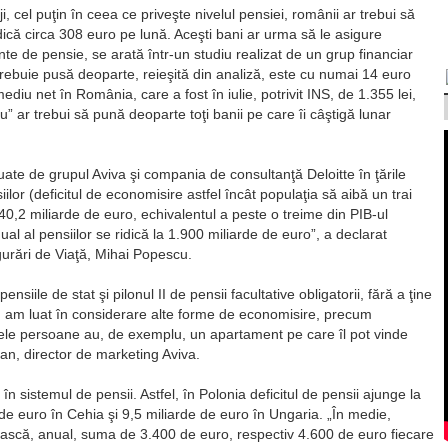
i, cel puţin în ceea ce priveşte nivelul pensiei, românii ar trebui să
că circa 308 euro pe lună. Aceşti bani ar urma să le asigure
ainte de pensie, se arată într-un studiu realizat de un grup financiar
rebuie pusă deoparte, reieşită din analiză, este cu numai 14 euro
ediu net în România, care a fost în iulie, potrivit INS, de 1.355 lei,
” ar trebui să pună deoparte toţi banii pe care îi câştigă lunar
tuate de grupul Aviva şi compania de consultanţă Deloitte în ţările
siilor (deficitul de economisire astfel încât populaţia să aibă un trai
0,2 miliarde de euro, echivalentul a peste o treime din PIB-ul
nual al pensiilor se ridică la 1.900 miliarde de euro”, a declarat
igurări de Viaţă, Mihai Popescu.
 pensiile de stat şi pilonul II de pensii facultative obligatorii, fără a ţine
u am luat în considerare alte forme de economisire, precum
nele persoane au, de exemplu, un apartament pe care îl pot vinde
lan, director de marketing Aviva.
 în sistemul de pensii. Astfel, în Polonia deficitul de pensii ajunge la
 de euro în Cehia şi 9,5 miliarde de euro în Ungaria. „În medie,
ească, anual, suma de 3.400 de euro, respectiv 4.600 de euro fiecare