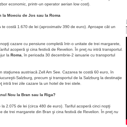
(zbor economic, printr-un operator aerian low cost).
on la Moeciu de Jos sau la Roma
s
te costă 1.670 de lei (aproximativ 390 de euro). Aproape cât un
ru nopţi cazare cu pensiune completă într-o unitate de trei margarete,
ariful acoperă şi cina festivă de Revelion. În preţ
nu
intră transportul.
jur la
Roma
, în perioada 30 decembrie-2 ianuarie cu transportul
n staţiunea austriacă Zell Am See. Cazarea te costă 60 euro, în
ucureşti-Salzburg, precum şi transportul de la Salzburg la destinaţie
intră trei zile cazare la un hotel de trei stele.
nul Nou la Bran sau la Riga?
a 2.075 de lei (circa 480 de euro). Tariful acoperă cinci nopţi
 de trei margarete din Bran şi cina festivă de Revelion. În preţ
nu