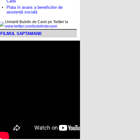
Carei
Plata în avans a beneficiilor de
asistență socială
Urmariti Buletin de Carei pe Twitter la
www.twitter.com/buletindecarei
FILMUL SAPTAMANII