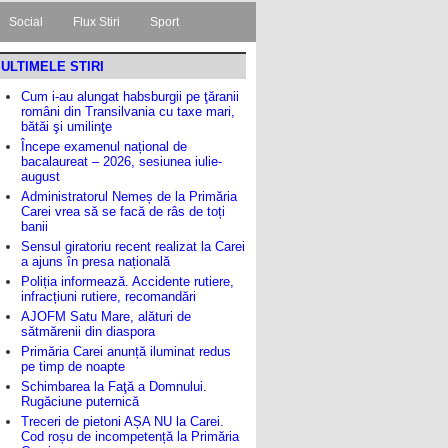
Social
Flux Stiri
Sport
ULTIMELE STIRI
Cum i-au alungat habsburgii pe ţăranii
români din Transilvania cu taxe mari,
bătăi şi umilinţe
Începe examenul național de
bacalaureat – 2026, sesiunea iulie-
august
Administratorul Nemeș de la Primăria
Carei vrea să se facă de râs de toți
banii
Sensul giratoriu recent realizat la Carei
a ajuns în presa națională
Poliția informează. Accidente rutiere,
infracțiuni rutiere, recomandări
AJOFM Satu Mare, alături de
sătmărenii din diaspora
Primăria Carei anunță iluminat redus
pe timp de noapte
Schimbarea la Faţă a Domnului.
Rugăciune puternică
Treceri de pietoni AȘA NU la Carei.
Cod roșu de incompetență la Primăria