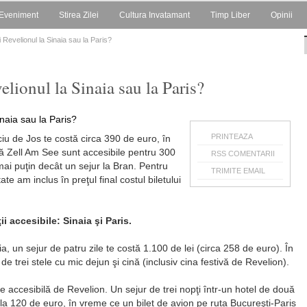
Eveniment
Stirea Zilei
Cultura Invatamant
Timp Liber
Opinii
 Revelionul la Sinaia sau la Paris?
elionul la Sinaia sau la Paris?
PRINTEAZA
iu de Jos te costă circa 390 de euro, în
 Zell Am See sunt accesibile pentru 300
RSS COMENTARII
ai puţin decât un sejur la Bran. Pentru
TRIMITE EMAIL
ate am inclus în preţul final costul biletului
i accesibile: Sinaia şi Paris.
, un sejur de patru zile te costă 1.100 de lei (circa 258 de euro). În
l de trei stele cu mic dejun şi cină (inclusiv cina festivă de Revelion).
e accesibilă de Revelion. Un sejur de trei nopţi într-un hotel de două
 120 de euro, în vreme ce un bilet de avion pe ruta Bucureşti-Paris