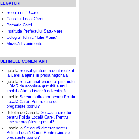
LEGATURI
Scoala nr. 1 Carei
Consiliul Local Carei
Primaria Carei
Institutia Prefectului Satu-Mare
Colegiul Tehnic "Iuliu Maniu"
Muzică Evenimente
ULTIMELE COMENTARII
gelu
la
Sensul giratoriu recent realizat
la Carei a ajuns în presa națională
gelu
la
S-a amânat proiectul primarului
UDMR de acordare gratuită a unui
imobil către o biserică adventistă
Laci
la
Se caută director pentru Poliția
Locală Carei. Pentru cine se
pregătește postul?
Buletin de Carei
la
Se caută director
pentru Poliția Locală Carei. Pentru
cine se pregătește postul?
Laszlo
la
Se caută director pentru
Poliția Locală Carei. Pentru cine se
pregătește postul?