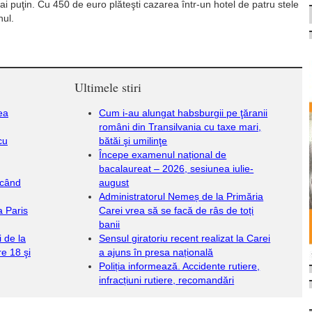
ai puţin. Cu 450 de euro plăteşti cazarea într-un hotel de patru stele
nul.
Ultimele stiri
ea
Cum i-au alungat habsburgii pe ţăranii
români din Transilvania cu taxe mari,
cu
bătăi şi umilinţe
Începe examenul național de
bacalaureat – 2026, sesiunea iulie-
 când
august
Administratorul Nemeș de la Primăria
 Paris
Carei vrea să se facă de râs de toți
banii
i de la
Sensul giratoriu recent realizat la Carei
re 18 şi
a ajuns în presa națională
Poliția informează. Accidente rutiere,
infracțiuni rutiere, recomandări