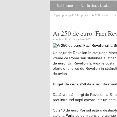
Stiri interne
Administratie locala
Pagina principala
/
Timp Liber
/ Ai 250 de euro. Faci
Ai 250 de euro. Faci Rev
• publicat la: 21 octombrie 2010
Un sejur de Revelion în staţiunea Moec
vreme ce Roma sau staţiunea austriacă
de euro. Un Revelion la Riga te costă m
ofertele turistice de Revelion în străinăt
de avion.
Buget de circa 250 de euro. Destinaţi
Dacă vrei să mergi de Revelion la Sinaia
preţ intră trei nopţi cazare într-un hote
Cu 240 de euro Parisul este o destinaţi
stele la
Paris
cu demipensiune ajunge la