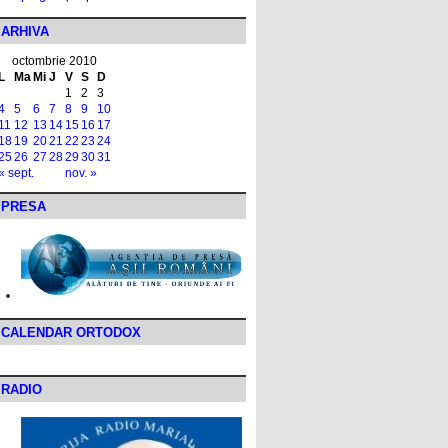
ARHIVA
octombrie 2010
L
Ma
Mi
J
V
S
D
1
2
3
4
5
6
7
8
9
10
11
12
13
14
15
16
17
18
19
20
21
22
23
24
25
26
27
28
29
30
31
« sept.
nov. »
PRESA
CALENDAR ORTODOX
RADIO