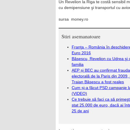
Un Revelion la Riga te costă sensibil m
cu demipensiune şi transportul cu avio
sursa money.ro
Stiri asemanatoare
Franţa – România în deschider
Euro 2016
Băsescu, Revelion cu Udrea şi 
familia
AEP și BEC au confirmat frauda
electorală de la Paris din 2009,
Traian Băsescu a fost reales
Cum și-a făcut PSD campanie la
(VIDEO)
Ce trebuie să faci ca să primeşt
stat 25.000 de euro, dacă ai înt
25 de ani