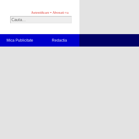
Autentificare
•
Abonati-va
Mica Publicitate
Redactia