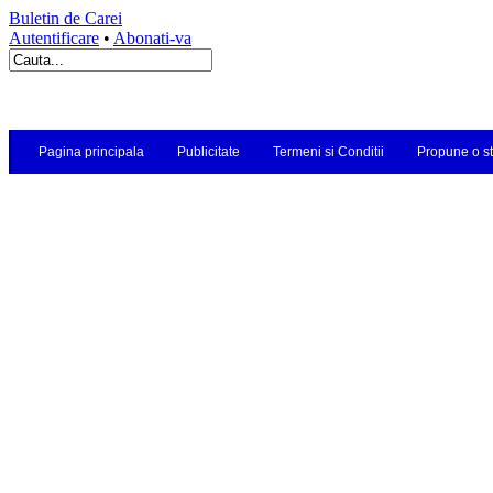
Buletin de Carei
Autentificare
•
Abonati-va
Pagina principala
Publicitate
Termeni si Conditii
Propune o st