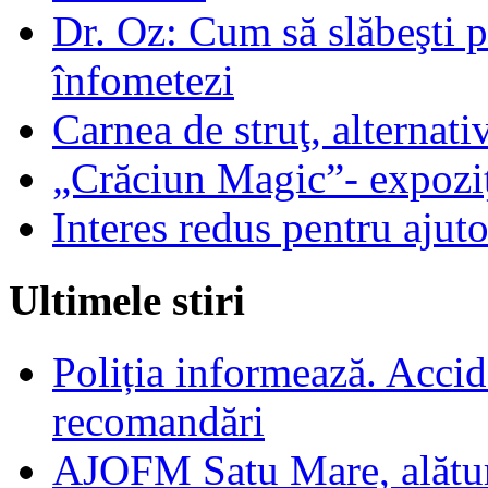
Dr. Oz: Cum să slăbeşti p
înfometezi
Carnea de struţ, alternat
„Crăciun Magic”- expoziţi
Interes redus pentru ajut
Ultimele stiri
Poliția informează. Accide
recomandări
AJOFM Satu Mare, alături