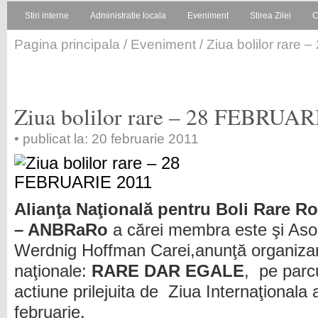
Stiri interne
Administratie locala
Eveniment
Stirea Zilei
C
Pagina principala
/
Eveniment
/ Ziua bolilor rar
Ziua bolilor rare – 28 FEBRUAR
• publicat la: 20 februarie 2011
Alianţa Naţională pentru Boli Rare R
– ANBRaRo
a cărei membra este şi Aso
Werdnig Hoffman Carei,anunţă organiza
naţionale:
RARE DAR EGALE
, pe parcu
actiune prilejuita de Ziua Internaţionala 
februarie.