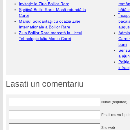
Invitaţie la Ziua Bolilor Rare
români
Sprijină Bolile Rare. Masă rotundă la
bătăi 
Carei
Încep
Marșul Solidarităţii cu ocazia Zilei
bacala
Internaționale a Bolilor Rare
augus
Ziua Bolilor Rare marcată la Liceul
Admini
Tehnologic Iuliu Maniu Carei
Carei 
banii
Sensul
a ajun
Poliți
infrac
Lasati un comentariu
Nume (required)
Email (nu va fi pub
Site web