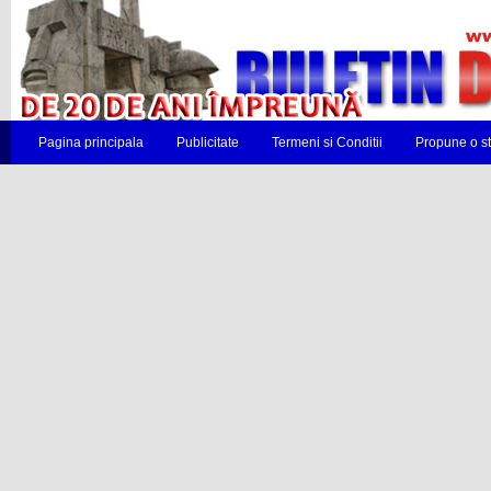
Pagina principala
Publicitate
Termeni si Conditii
Propune o st