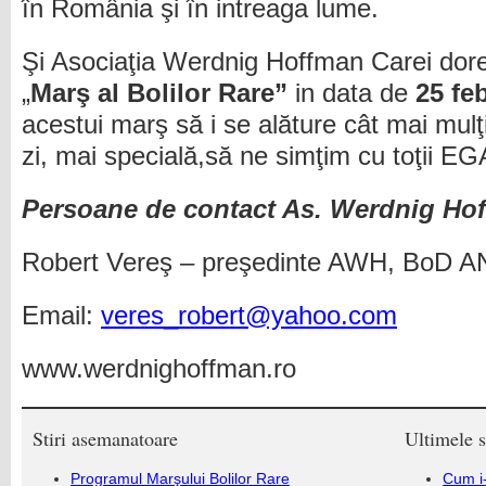
în România şi în intreaga lume.
Şi Asociaţia Werdnig Hoffman Carei dor
„
Marş al Bolilor Rare”
in data de
25 feb
acestui marş să i se alăture cât mai mul
zi, mai specială,să ne simţim cu toţii EG
Persoane de contact As. Werdnig Ho
Robert Vereş – preşedinte AWH, BoD 
Email:
veres_robert@yahoo.com
www.werdnighoffman.ro
Stiri asemanatoare
Ultimele s
Programul Marşului Bolilor Rare
Cum i-