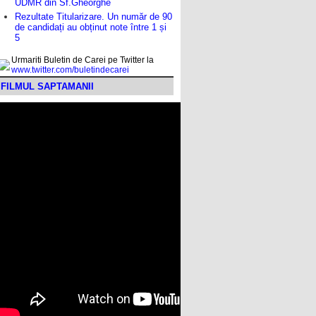
UDMR din Sf.Gheorghe
Rezultate Titularizare. Un număr de 90
de candidați au obținut note între 1 și
5
Urmariti Buletin de Carei pe Twitter la
www.twitter.com/buletindecarei
FILMUL SAPTAMANII