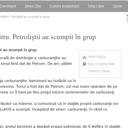
Eveniment
Stirea Zilei
Cultura Invatamant
Timp Liber
Opinii
ei/litru. Petroliştii au scumpit în grup
itru. Petroliştii au scumpit în grup
PRINTEAZA
locală de distribuţie a carburanţilor au
tonul fiind dat de Petrom. De ieri, plătim
RSS COMENTARII
TRIMITE EMAIL
a carburanţilor, benzinarii au hotărât ca în
otorina. Tonul a fost dat de Petrom, cel mai mare operator de pe
reze cu 9 bani pe litru preţul tuturor sortimentelor de carburanţi.
ribuitor ca mărime, a comunicat că în staţiile proprii carburanţii vor
i LukOil a scumpit, începând de vineri, carburanţii, în rând cu
, preţul benzinei a depăşit pragul psihologic de 6 lei/litru în staţiile