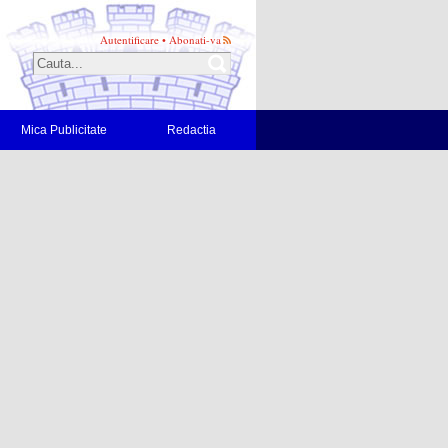
Autentificare
•
Abonati-va
Mica Publicitate
Redactia