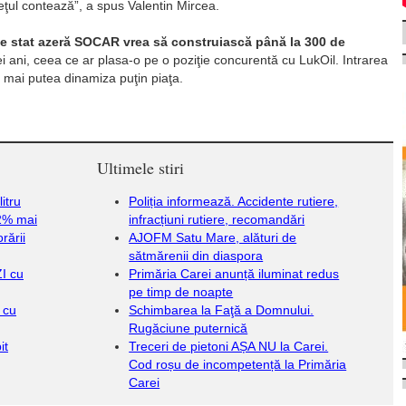
ţul contează”, a spus Valentin Mircea.
e stat azeră SOCAR vrea să construiască până la 300 de
rei ani, ceea ce ar plasa-o pe o poziţie concurentă cu LukOil. Intrarea
r mai putea dinamiza puţin piaţa.
Ultimele stiri
itru
Poliția informează. Accidente rutiere,
12% mai
infracțiuni rutiere, recomandări
rării
AJOFM Satu Mare, alături de
sătmărenii din diaspora
I cu
Primăria Carei anunță iluminat redus
pe timp de noapte
 cu
Schimbarea la Faţă a Domnului.
Rugăciune puternică
it
Treceri de pietoni AȘA NU la Carei.
Cod roșu de incompetență la Primăria
Carei