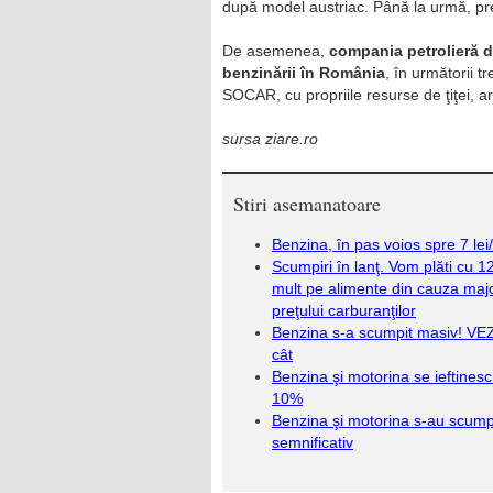
după model austriac. Până la urmă, pre
De asemenea,
compania petrolieră d
benzinării în România
, în următorii t
SOCAR, cu propriile resurse de ţiţei, a
sursa ziare.ro
Stiri asemanatoare
Benzina, în pas voios spre 7 lei/l
Scumpiri în lanţ. Vom plăti cu 
mult pe alimente din cauza majo
preţului carburanţilor
Benzina s-a scumpit masiv! VEZ
cât
Benzina şi motorina se ieftinesc
10%
Benzina şi motorina s-au scump
semnificativ