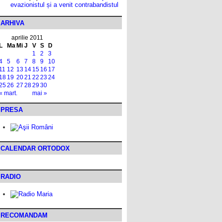
evazionistul și a venit contrabandistul
ARHIVA
aprilie 2011
L
Ma
Mi
J
V
S
D
1
2
3
4
5
6
7
8
9
10
11
12
13
14
15
16
17
18
19
20
21
22
23
24
25
26
27
28
29
30
« mart.
mai »
PRESA
CALENDAR ORTODOX
RADIO
RECOMANDAM