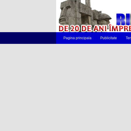
Pagina principala
Publicitate
Ter