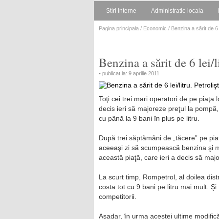
Stiri interne
Administratie locala
Pagina principala
/
Economic
/ Benzina a sărit de 6 l
Benzina a sărit de 6 lei/l
• publicat la: 9 aprilie 2011
Toţi cei trei mari operatori de pe piaţa 
decis ieri să majoreze preţul la pompă, 
cu până la 9 bani în plus pe litru.
După trei săptămâni de „tăcere” pe piaţ
aceeaşi zi să scumpească benzina şi m
această piaţă, care ieri a decis să majo
La scurt timp, Rompetrol, al doilea dist
costa tot cu 9 bani pe litru mai mult. Ş
competitorii.
Aşadar, în urma acestei ultime modificări