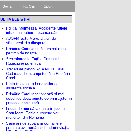
Social
Flux Stiri
Sport
ULTIMELE STIRI
Poliția informează. Accidente rutiere,
infracțiuni rutiere, recomandări
AJOFM Satu Mare, alături de
sătmărenii din diaspora
Primăria Carei anunță iluminat redus
pe timp de noapte
Schimbarea la Faţă a Domnului.
Rugăciune puternică
Treceri de pietoni AȘA NU la Carei.
Cod roșu de incompetență la Primăria
Carei
Plata în avans a beneficiilor de
asistență socială
Primăria Carei reacționează și mai
deschide două puncte de prim ajutor în
perioada caniculară
Locuri de muncă vacante în județul
Satu Mare. Țările europene vor
muncitori din România
Șase ani de școală în containere
pentru elevii români sub administrația