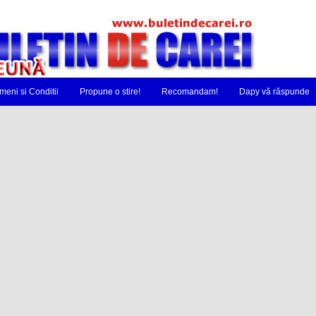
meni si Conditii
Propune o stire!
Recomandam!
Dapy vă răspunde