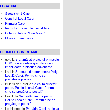
LEGATURI
Scoala nr. 1 Carei
Consiliul Local Carei
Primaria Carei
Institutia Prefectului Satu-Mare
Colegiul Tehnic "Iuliu Maniu"
Muzică Evenimente
ULTIMELE COMENTARII
gelu
la
S-a amânat proiectul primarului
UDMR de acordare gratuită a unui
imobil către o biserică adventistă
Laci
la
Se caută director pentru Poliția
Locală Carei. Pentru cine se
pregătește postul?
Buletin de Carei
la
Se caută director
pentru Poliția Locală Carei. Pentru
cine se pregătește postul?
Laszlo
la
Se caută director pentru
Poliția Locală Carei. Pentru cine se
pregătește postul?
Lochli papa
la
Primăria Carei: a plecat