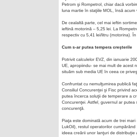
Petrom şi Rompetrol, chiar dacă vorbim
luna martie în staţiile MOL, însă acum 
De cealaltă parte, cel mai ieftin sortim
ieftină motorină – 5,25 lei. La Rompetro
respectiv cu 5,41 lei/litru (motorina). În
Cum s-ar putea tempera creşterile
Potrivit calculelor EVZ, din ianuarie 
UE, apropiindu- se mai mult de acest ni
situăm sub media UE în ceea ce priveşt
Confruntat cu nemulţumirea publică faţă
Consiliul Concurenţei şi Fisc privind ac
putea încerca soluţii de temperare a cre
Concurenţei. Astfel, guvernul ar putea 
concurenţă.
Piaţa este dominată acum de trei mari di
LukOil), restul operatorilor cumpărând
ideea creării unor lanţuri de distribuţie 