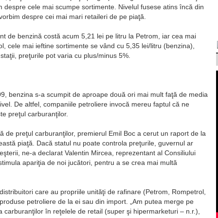
 despre cele mai scumpe sortimente. Nivelul fusese atins încă din
vorbim despre cei mai mari retaileri de pe piaţă.
ent de benzină costă acum 5,21 lei pe litru la Petrom, iar cea mai
l, cele mai ieftine sortimente se vând cu 5,35 lei/litru (benzina),
 staţii, preţurile pot varia cu plus/minus 5%.
2009, benzina s-a scumpit de aproape două ori mai mult faţă de media
vel. De altfel, companiile petroliere invocă mereu faptul că ne
e preţul carburanţilor.
 de preţul carburanţilor, premierul Emil Boc a cerut un raport de la
eastă piaţă. Dacă statul nu poate controla preţurile, guvernul ar
şterii, ne-a declarat Valentin Mircea, reprezentant al Consiliului
stimula apariţia de noi jucători, pentru a se crea mai multă
stribuitori care au propriile unităţi de rafinare (Petrom, Rompetrol,
 produse petroliere de la ei sau din import. „Am putea merge pe
a carburanţilor în reţelele de retail (super şi hipermarketuri – n.r.),