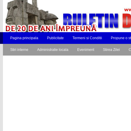
Pagina principala
Publicitate
Termeni si Conditii
Propune o st
Stiri interne
Administratie locala
Eveniment
Stirea Zilei
C