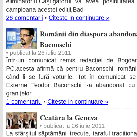
eliminatoriu.Câştigătorul va avea posibilitat
campioana acestei ediţii,Bad
26 comentarii
•
Citeste in continuare »
Românii din diaspora abandona
Baconschi
• publicat la 26 iulie 2011
Într-un comunicat remis redacţiei de Bogdan
PC,acesta afirmă că pentru Baconschi, românii 
când li se fură voturile. Tot în comunicat se
Externe Teodor Baconschi i-a abandonat cu 
graniţelor
1 comentariu
•
Citeste in continuare »
Ceatăra la Geneva
• publicat la 26 iulie 2011
La sfârşitul săptămânii trecute, taraful traditio