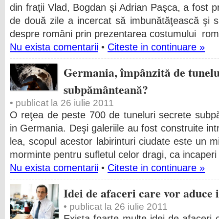
din fraţii Vlad, Bogdan şi Adrian Paşca, a fost
de două zile a incercat să imbunătăţească şi s
despre români prin prezentarea costumului ro
Nu exista comentarii
•
Citeste in continuare »
Germania, împânzită de tunelur
subpământeană?
• publicat la 26 iulie 2011
O reţea de peste 700 de tuneluri secrete subp
in Germania. Deşi galeriile au fost construite intr
lea, scopul acestor labirinturi ciudate este un mi
morminte pentru sufletul celor dragi, ca incaperi
Nu exista comentarii
•
Citeste in continuare »
Idei de afaceri care vor aduce 
• publicat la 26 iulie 2011
Exista foarte multe idei de afaceri 