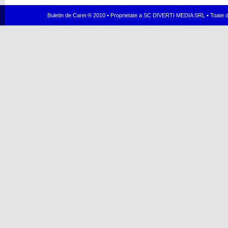
Buletin de Carei ® 2010 • Proprietate a SC DIVERTI MEDIA SRL • Toate dr