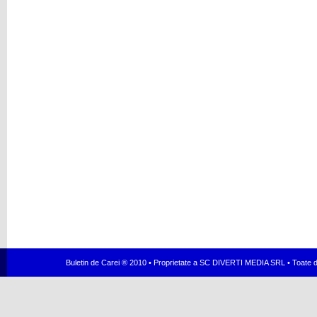
Buletin de Carei ® 2010 • Proprietate a SC DIVERTI MEDIA SRL • Toate dr