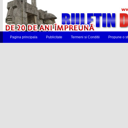
Pagina principala
Publicitate
Termeni si Conditii
Propune o st