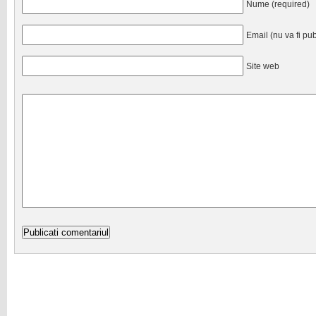
Nume (required)
Email (nu va fi pub
Site web