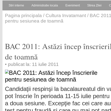
Stiri interne
Administratie locala
Eveniment
Stirea Zilei
C
Pagina principala
/
Cultura Invatamant
/ BAC 2011:
pentru sesiunea de toamnă
BAC 2011: Astăzi încep înscrieri
de toamnă
• publicat la: 11 iulie 2011
Candidaţii respinşi la bacalaureatul din v
pot înscrie în perioada 11-15 iulie pentr
a doua sesiune. Excepţie fac cei care au 
test pentru fraudă şi care nu mai pot part