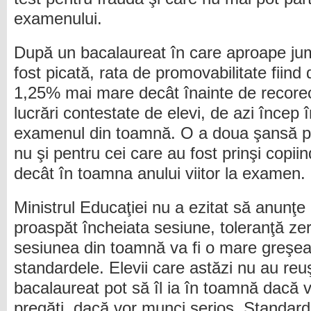
examenului.
După un bacalaureat în care aproape jum
fost picată, rata de promovabilitate fiin
1,25% mai mare decât înainte de recore
lucrări contestate de elevi, de azi încep î
examenul din toamnă. O a doua şansă pe
nu şi pentru cei care au fost prinşi copii
decât în toamna anului viitor la examen.
Ministrul Educaţiei nu a ezitat să anunţe d
proaspăt încheiata sesiune, toleranţă zer
sesiunea din toamnă va fi o mare greşe
standardele. Elevii care astăzi nu au reu
bacalaureat pot să îl ia în toamnă dacă 
pregăti, dacă vor munci serios. Standarde