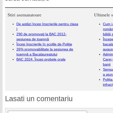
Stiri asemanatoare
Ultimele s
De astăzi încep înscrierile pentru clasa
Cum i-
I
români
290 de promovaţi la BAC 2012-
bătăi 
sesiunea de toamnă
Încep
Încep înscrierile în şcolile de Poliţie
bacala
26% promovabilitate la sesiunea de
augus
toamnă a Bacalaureatului
Admini
BAC 2024. Încep probele orale
Carei 
banii
Sensul
a ajun
Poliți
infrac
Lasati un comentariu