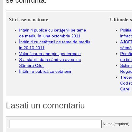
se confruntă.
Stiri asemanatoare
Ultimele s
Întâlniri publice cu cetăţenii pe teme
Poliți
de mediu în luna octombrie 2011
infrac
Întâlniri cu cetăţenii pe teme de mediu
AJOFM
in 20.10.2011
sătmăr
Valorificarea energiei geotermale
Primăr
S-a stabilit data când va avea loc
pe ti
Sâmbra Oilor
Schim
Întâlnire publică cu cetățenii
Rugăc
Trecer
Cod r
Carei
Lasati un comentariu
Nume (required)