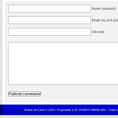
Nume (required)
Email (nu va fi pub
Site web
Buletin de Carei ® 2010 • Proprietate a SC DIVERTI MEDIA SRL • Toate dr