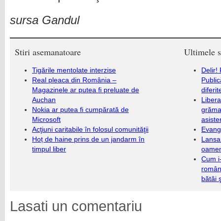
sursa Gandul
Stiri asemanatoare
Ultimele s
Tigările mentolate interzise
Delir!
Real pleaca din România –
Public
Magazinele ar putea fi preluate de
diferi
Auchan
Libera
Nokia ar putea fi cumpărată de
grămad
Microsoft
asiste
Acţiuni caritabile în folosul comunităţii
Evang
Hoț de haine prins de un jandarm în
Lansa
timpul liber
oameni
Cum i-
români
bătăi 
Lasati un comentariu