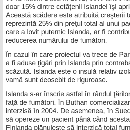
doar 15% dintre cetăţenii Islandei îşi aprin
Această scădere este atribuită creşterii t
reprezintă 25% din preţul total al unui p
care a lovit puternic Islanda, ar fi contri
reducerea numărului de fumători.
În cazul în care proiectul va trece de Par
a fi aduse ţigări prin Islanda prin contra
scăzută. Islanda este o insulă relativ izo
vamă sunt deosebit de riguroase.
Islanda s-ar înscrie astfel în rândul ţăril
faţă de fumători. În Buthan comercializar
interzisă în 2004. De asemenea, în Suedi
să opereze un pacient până când acesta 
Finlanda plănuieşte să interzică total fu