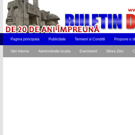
Pagina principala
Publicitate
Termeni si Conditii
Propune o st
Stiri interne
Administratie locala
Eveniment
Stirea Zilei
C