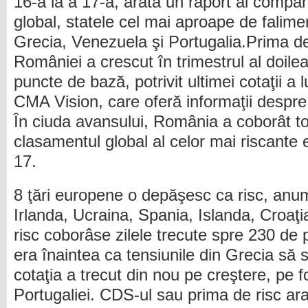
16-a la a 17-a, arată un raport al compa
global, statele cel mai aproape de falime
Grecia, Venezuela şi Portugalia.Prima d
României a crescut în trimestrul al doile
puncte de bază, potrivit ultimei cotaţii a
CMA Vision, care oferă informaţii despre 
În ciuda avansului, România a coborât tot
clasamentul global al celor mai riscante 
17.
8 ţări europene o depăşesc ca risc, anu
Irlanda, Ucraina, Spania, Islanda, Croaţi
risc coborâse zilele trecute spre 230 de p
era înaintea ca tensiunile din Grecia să 
cotaţia a trecut din nou pe creştere, pe f
Portugaliei. CDS-ul sau prima de risc ara