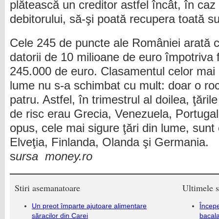
plătească un creditor astfel încât, în caz
debitorului, să-şi poată recupera toată s
Cele 245 de puncte ale României arată c
datorii de 10 milioane de euro împotriva 
245.000 de euro. Clasamentul celor mai 
lume nu s-a schimbat cu mult: doar o rocad
patru. Astfel, în trimestrul al doilea, ţăr
de risc erau Grecia, Venezuela, Portugali
opus, cele mai sigure ţări din lume, sunt
Elveţia, Finlanda, Olanda şi Germania.
s
ursa money.ro
Stiri asemanatoare
Ultimele s
Un preot împarte ajutoare alimentare
Încep
săracilor din Carei
bacala