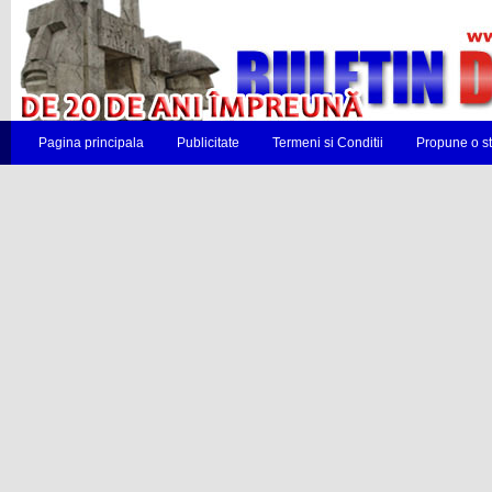
Pagina principala
Publicitate
Termeni si Conditii
Propune o st