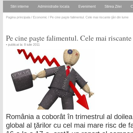
Stiri interne
Administratie locala
Eveniment
Stirea Zilei
C
Pagina principala
/
Economic
/ Pe cine paşte falimentul. Cele mai riscante ţări din lume
Pe cine paşte falimentul. Cele mai riscante
• publicat la: 8 iulie 2011
România a coborât în trimestrul al doilea
global al ţărilor cu cel mai mare risc de f