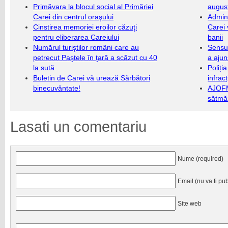
Primăvara la blocul social al Primăriei
augus
Carei din centrul oraşului
Admini
Cinstirea memoriei eroilor căzuţi
Carei 
pentru eliberarea Careiului
banii
Numărul turiştilor români care au
Sensul
petrecut Paştele în ţară a scăzut cu 40
a ajun
la sută
Poliți
Buletin de Carei vă urează Sărbători
infrac
binecuvântate!
AJOFM
sătmăr
Lasati un comentariu
Nume (required)
Email (nu va fi pub
Site web