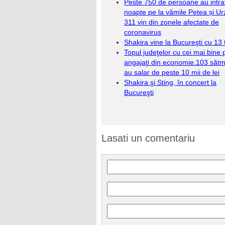
Peste 750 de persoane au intrat
noapte pe la vămile Petea și Urz
311 vin din zonele afectate de
coronavirus
Shakira vine la Bucureşti cu 13 t
Topul judeţelor cu cei mai bine pl
angajaţi din economie.103 sătm
au salar de peste 10 mii de lei
Shakira şi Sting, în concert la
Bucureşti
Lasati un comentariu