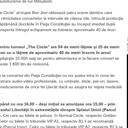
 autoturisme de lux Mitsubishi.
 Circle” al trupei Bon Jovi utilizează patru scene identice care
itmicitatea concertelor la intervale de câteva zile, întrucât producţia
tămână (lucrările în Piaţa Constituţiei au început imediat după
ansporta întregul echipament se folosesc aproximativ 40 de tiruri
ntru turneul „The Circle” are 54 de metri lăţime şi 25 de metri
n cu o lăţime de aproximativ 40 de metri înscris în arcul
păşeşte 15.000 waţi iar pentru alimentarea ei la fiecare concert se
ste 1.800 litri de motorină.
e la concertul din Piaţa Constituţiei nu vor putea intra în zona de
trare audio-video profesionale, cu umbrele, sticle, pet-uri, lasere,
medicamente de orice fel (decât dacă au asupra lor reţeta medicală
.
pând cu ora 16,00 – deşi iniţial se anunţase ora 15,00 – prin
rdul Libertăţii în extremităţile dinspre Splaiul Unirii (Parcul
.
Cei care au bilete la peluze, în Normal Circle, respectiv Golden
. Celor cu bilete în tribunele VIP A1, respectiv B1 li se recomandă
ii (Parcul Izvor). Celor cu bilete în tribunele VIP A2, respectiv B2 li se