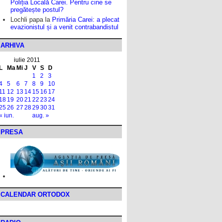
Poliția Locală Carei. Pentru cine se
pregătește postul?
Lochli papa
la
Primăria Carei: a plecat
evazionistul și a venit contrabandistul
ARHIVA
iulie 2011
L
Ma
Mi
J
V
S
D
1
2
3
4
5
6
7
8
9
10
11
12
13
14
15
16
17
18
19
20
21
22
23
24
25
26
27
28
29
30
31
« iun.
aug. »
PRESA
CALENDAR ORTODOX