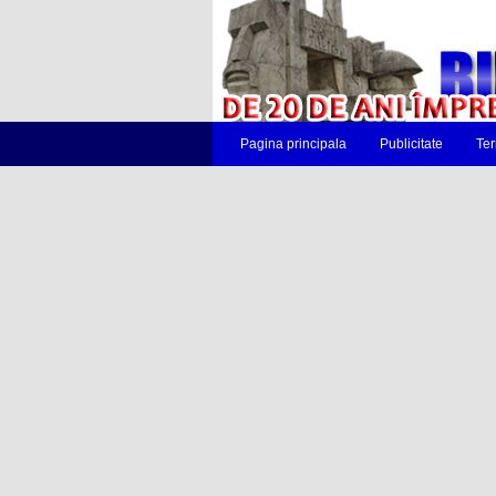
Pagina principala
Publicitate
Ter