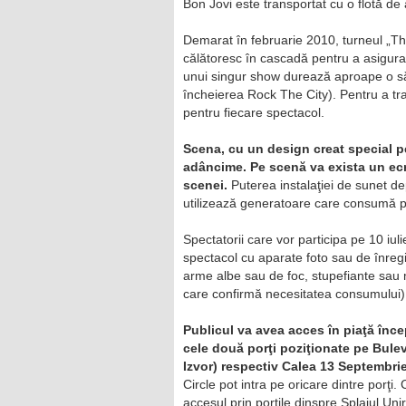
Bon Jovi este transportat cu o flotă de
Demarat în februarie 2010, turneul „The
călătoresc în cascadă pentru a asigura r
unui singur show durează aproape o săp
încheierea Rock The City). Pentru a tr
pentru fiecare spectacol.
Scena, cu un design creat special pe
adâncime. Pe scenă va exista un ecra
scenei.
Puterea instalaţiei de sunet de
utilizează generatoare care consumă pe
Spectatorii care vor participa pe 10 iuli
spectacol cu aparate foto sau de înregis
arme albe sau de foc, stupefiante sau 
care confirmă necesitatea consumului)
Publicul va avea acces în piaţă înce
cele două porţi poziţionate pe Buleva
Izvor) respectiv Calea 13 Septembrie
Circle pot intra pe oricare dintre porţi
accesul prin porţile dinspre Splaiul Unir