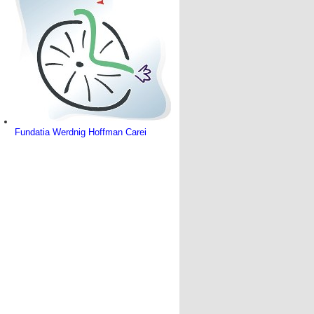
Fundatia Werdnig Hoffman Carei