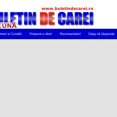
meni si Conditii
Propune o stire!
Recomandam!
Dapy vă răspunde