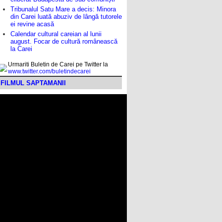
Tribunalul Satu Mare a decis: Minora
din Carei luată abuziv de lângă tutorele
ei revine acasă
Calendar cultural careian al lunii
august. Focar de cultură românească
la Carei
Urmariti Buletin de Carei pe Twitter la
www.twitter.com/buletindecarei
FILMUL SAPTAMANII