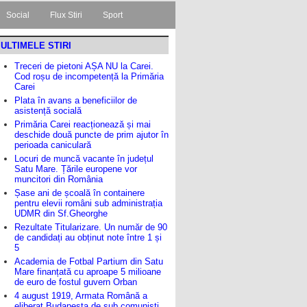
Social
Flux Stiri
Sport
ULTIMELE STIRI
Treceri de pietoni AȘA NU la Carei.
Cod roșu de incompetență la Primăria
Carei
Plata în avans a beneficiilor de
asistență socială
Primăria Carei reacționează și mai
deschide două puncte de prim ajutor în
perioada caniculară
Locuri de muncă vacante în județul
Satu Mare. Țările europene vor
muncitori din România
Șase ani de școală în containere
pentru elevii români sub administrația
UDMR din Sf.Gheorghe
Rezultate Titularizare. Un număr de 90
de candidați au obținut note între 1 și
5
Academia de Fotbal Partium din Satu
Mare finanțată cu aproape 5 milioane
de euro de fostul guvern Orban
4 august 1919, Armata Română a
eliberat Budapesta de sub comuniști