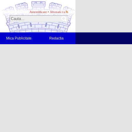
Autentificare
•
Abonati-va
Mica Publicitate
Redactia