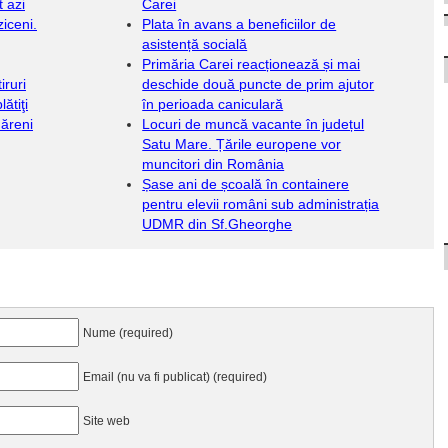
 azi
Carei
iceni.
Plata în avans a beneficiilor de
asistență socială
Primăria Carei reacționează și mai
iruri
deschide două puncte de prim ajutor
ătiţi
în perioada caniculară
ăreni
Locuri de muncă vacante în județul
Satu Mare. Țările europene vor
muncitori din România
Șase ani de școală în containere
pentru elevii români sub administrația
UDMR din Sf.Gheorghe
Nume (required)
Email (nu va fi publicat) (required)
Site web