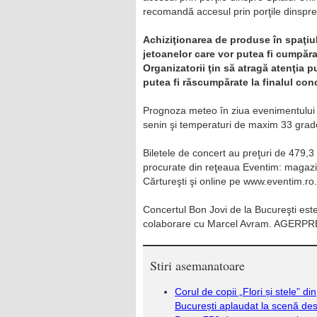
recomandă accesul prin porţile dinspr
Achiziţionarea de produse în spaţiul
jetoanelor care vor putea fi cumpăra
Organizatorii ţin să atragă atenţia 
putea fi răscumpărate la finalul conc
Prognoza meteo în ziua evenimentului 
senin şi temperaturi de maxim 33 grade
Biletele de concert au preţuri de 479,3 l
procurate din reţeaua Eventim: magazi
Cărtureşti şi online pe www.eventim.ro.
Concertul Bon Jovi de la Bucureşti es
colaborare cu Marcel Avram. AGERP
Stiri asemanatoare
Corul de copii „Flori și stele” din
București aplaudat la scenă de