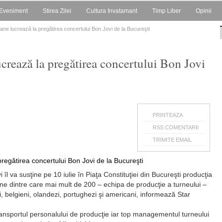
Eveniment
Stirea Zilei
Cultura Invatamant
Timp Liber
Opinii
ne lucrează la pregătirea concertului Bon Jovi de la Bucureşti
crează la pregătirea concertului Bon Jovi
PRINTEAZA
RSS COMENTARII
TRIMITE EMAIL
îl va susţine pe 10 iulie în Piaţa Constituţiei din Bucureşti producţia
e dintre care mai mult de 200 – echipa de producţie a turneului –
i, belgieni, olandezi, portughezi şi americani, informează Star
ransportul personalului de producţie iar top managementul turneului