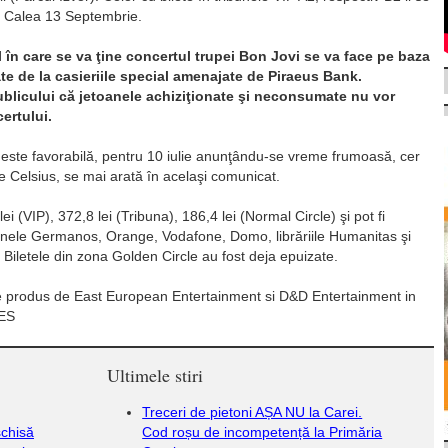
e Calea 13 Septembrie.
 în care se va ţine concertul trupei Bon Jovi se va face pe baza
te de la casieriile special amenajate de Piraeus Bank.
publicului că jetoanele achiziţionate şi neconsumate nu vor
ertului.
este favorabilă, pentru 10 iulie anunţându-se vreme frumoasă, cer
 Celsius, se mai arată în acelaşi comunicat.
ei (VIP), 372,8 lei (Tribuna), 186,4 lei (Normal Circle) şi pot fi
nele Germanos, Orange, Vodafone, Domo, librăriile Humanitas şi
 Biletele din zona Golden Circle au fost deja epuizate.
te produs de East European Entertainment si D&D Entertainment in
RES
Ultimele stiri
Treceri de pietoni AȘA NU la Carei.
schisă
Cod roșu de incompetență la Primăria