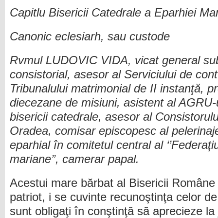
Capitlu Bisericii Catedrale a Eparhiei M
Canonic eclesiarh, sau custode
Rvmul LUDOVIC VIDA, vicat general subst
consistorial, asesor al Serviciului de cont
Tribunalului matrimonial de II instanţă, p
diecezane de misiuni, asistent al AGRU-u
bisericii catedrale, asesor al Consistoru
Oradea, comisar episcopesc al pelerinaje
eparhial în comitetul central al ‘’Federaţi
mariane’’, camerar papal.
Acestui mare bărbat al Bisericii Român
patriot, i se cuvinte recunoştinţa celor de 
sunt obligaţi în conştinţă să aprecieze la 