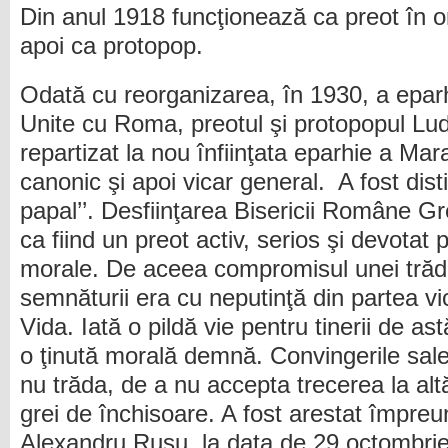
Din anul 1918 funcţionează ca preot în or
apoi ca protopop.
Odată cu reorganizarea, în 1930, a eparh
Unite cu Roma, preotul şi protopopul Lu
repartizat la nou înfiinţata eparhie a Ma
canonic şi apoi vicar general. A fost distin
papal’’. Desfiinţarea Bisericii Române Gr
ca fiind un preot activ, serios şi devotat p
morale. De aceea compromisul unei trăd
semnăturii era cu neputinţă din partea vi
Vida. Iată o pildă vie pentru tinerii de as
o ţinută morală demnă. Convingerile sale
nu trăda, de a nu accepta trecerea la altă 
grei de închisoare. A fost arestat împreu
Alexandru Rusu, la data de 29 octombri