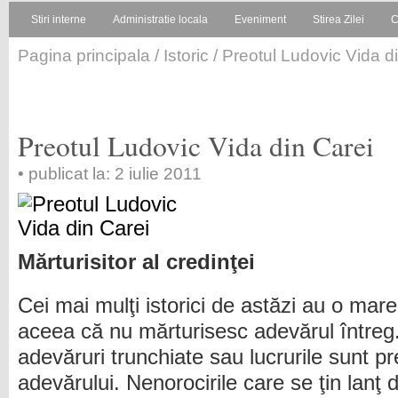
Stiri interne
Administratie locala
Eveniment
Stirea Zilei
C
Pagina principala
/
Istoric
/ Preotul Ludovic Vida d
Preotul Ludovic Vida din Carei
• publicat la: 2 iulie 2011
Mărturisitor al credinţei
Cei mai mulţi istorici de astăzi au o mare
aceea că nu mărturisesc adevărul întreg.
adevăruri trunchiate sau lucrurile sunt p
adevărului. Nenorocirile care se ţin lan