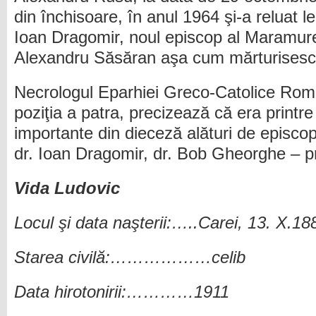
din închisoare, în anul 1964 şi-a reluat le
Ioan Dragomir, noul episcop al Maramureş
Alexandru Săsăran aşa cum mărturisesc
Necrologul Eparhiei Greco-Catolice Rom
poziţia a patra, precizează că era printr
importante din dieceză alături de episcop
dr. Ioan Dragomir, dr. Bob Gheorghe – pr
Vida Ludovic
Locul şi data naşterii:…..Carei, 13. X.18
Starea civilă:………………celib
Data hirotonirii:…………1911