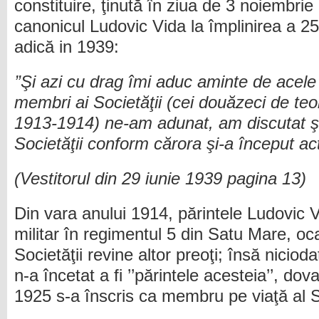
constituire, ţinută în ziua de 3 noiembri
canonicul Ludovic Vida la împlinirea a 25 
adică in 1939:
’’Şi azi cu drag îmi aduc aminte de acele 
membri ai Societăţii (cei douăzeci de teol
1913-1914) ne-am adunat, am discutat şi
Societăţii conform cărora şi-a început acti
(Vestitorul din 29 iunie 1939 pagina 13)
Din vara anului 1914, părintele Ludovic V
militar în regimentul 5 din Satu Mare, o
Societăţii revine altor preoţi; însă nicio
n-a încetat a fi ’’părintele acesteia’’, dov
1925 s-a înscris ca membru pe viaţă al So