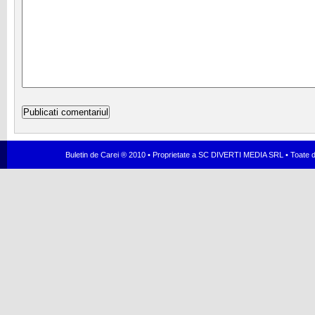
Buletin de Carei ® 2010 • Proprietate a SC DIVERTI MEDIA SRL • Toate dr