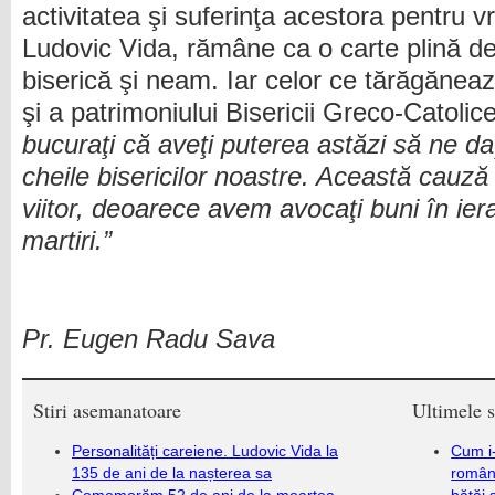
activitatea şi suferinţa acestora pentru 
Ludovic Vida, rămâne ca o carte plină d
biserică şi neam. Iar celor ce tărăgănează
şi a patrimoniului Bisericii Greco-Catolic
bucuraţi că aveţi puterea astăzi să ne da
cheile bisericilor noastre. Această cauză
viitor, deoarece avem avocaţi buni în ierar
martiri.”
Pr. Eugen Radu Sava
Stiri asemanatoare
Ultimele s
Personalități careiene. Ludovic Vida la
Cum i-
135 de ani de la nașterea sa
români