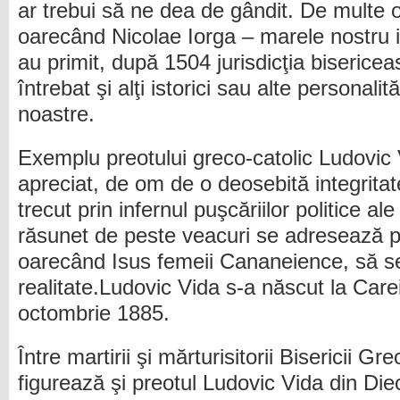
ar trebui să ne dea de gândit. De multe o
oarecând Nicolae Iorga – marele nostru i
au primit, după 1504 jurisdicţia biseric
întrebat şi alţi istorici sau alte personalită
noastre.
Exemplu preotului greco-catolic Ludovic 
apreciat, de om de o deosebită integrita
trecut prin infernul puşcăriilor politice al
răsunet de peste veacuri se adresează p
oarecând Isus femeii Cananeience, să se
realitate.Ludovic Vida s-a născut la Care
octombrie 1885.
Între martirii şi mărturisitorii Bisericii 
figurează şi preotul Ludovic Vida din Die