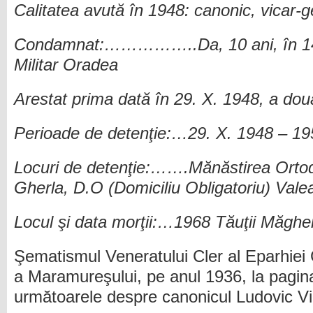
Calitatea avută în 1948: canonic, vicar-
Condamnat:……………..Da, 10 ani, în 14. 
Militar Oradea
Arestat prima dată în 29. X. 1948, a doua
Perioade de detenţie:…29. X. 1948 – 1
Locuri de detenţie:…….Mănăstirea Orto
Gherla, D.O (Domiciliu Obligatoriu) Vale
Locul şi data morţii:…1968 Tăuţii Măghe
Şematismul Veneratului Cler al Eparhie
a Maramureşului, pe anul 1936, la pag
următoarele despre canonicul Ludovic Vi