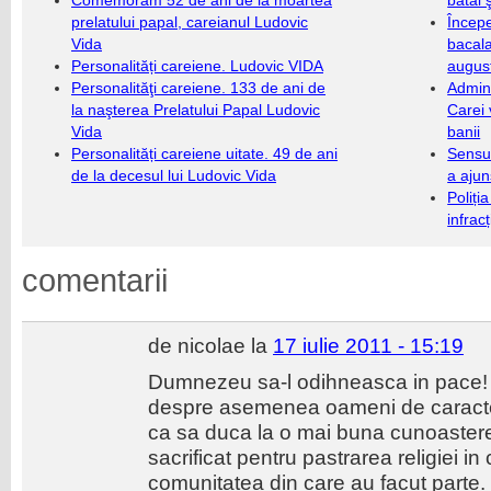
Comemorăm 52 de ani de la moartea
bătăi 
prelatului papal, careianul Ludovic
Încep
Vida
bacala
Personalități careiene. Ludovic VIDA
augus
Personalităţi careiene. 133 de ani de
Admini
la naşterea Prelatului Papal Ludovic
Carei 
Vida
banii
Personalități careiene uitate. 49 de ani
Sensul
de la decesul lui Ludovic Vida
a ajun
Poliți
infrac
comentarii
de nicolae la
17 iulie 2011 - 15:19
Dumnezeu sa-l odihneasca in pace! 
despre asemenea oameni de caracter,
ca sa duca la o mai buna cunoastere 
sacrificat pentru pastrarea religiei i
comunitatea din care au facut parte.