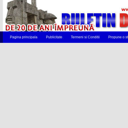
Pagina principala
Publicitate
Termeni si Conditii
Propune o st