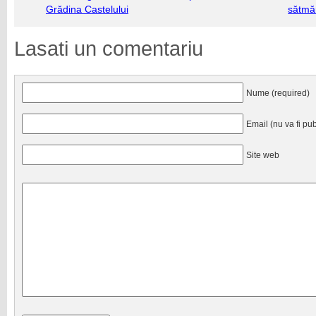
Grădina Castelului
sătmăr
Lasati un comentariu
Nume (required)
Email (nu va fi pub
Site web