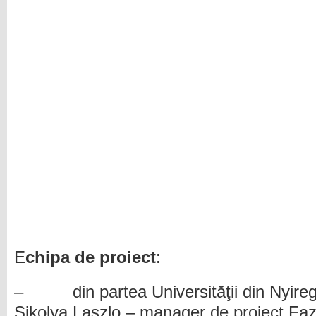
E
chipa de proiect
:
– din partea Universităţii din Nyiregy
Sikolya Laszlo – manager de proiect,Fa