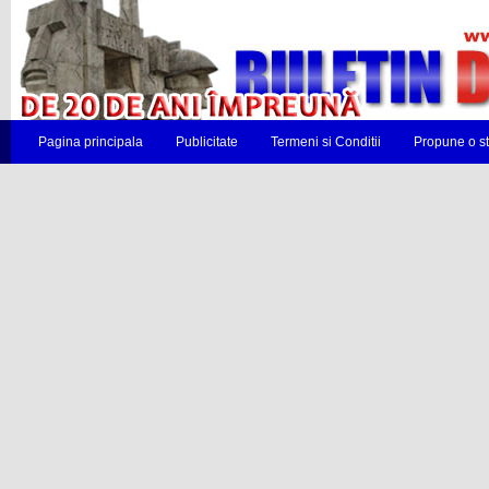
Pagina principala
Publicitate
Termeni si Conditii
Propune o st