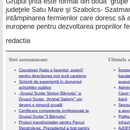
Grupul ţintă este format din două grupe 
judeţele Satu Mare şi Szabolcs- Szatmar.
intâmpinarea fermierilor care doresc să 
europene pentru dezvoltarea propriilor f
redactia
Stiri asemanatoare
Ultimele s
Ciocotişan Radu e favoritul „puterii”
Încep
pentru direcţiunea noii şcoli careiene
bacala
Schimb de experiență în domeniul
augus
achizițiilor publice
Admini
„Grupul Şcolar Simion Bărnuţiu” şi
Carei 
Grupul Şcolar „Anghel Saligny” vor
banii
deveni o singură şcoală
Sensul
Certificare competenţe profesionale la
a ajun
Grupul Şcolar”S Bărnuţiu”
Poliți
Proiect transfrontalier pentru Parcul
infrac
Dendrologic. Precedentul a fost pentru
AJOFM