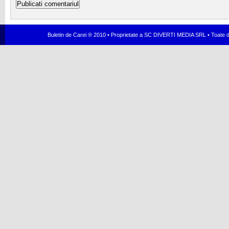
Buletin de Carei ® 2010 • Proprietate a SC DIVERTI MEDIA SRL • Toate dr