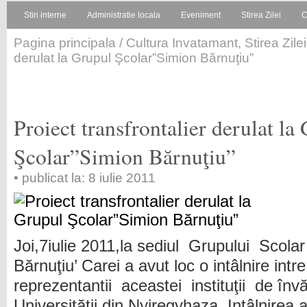
Stiri interne
Administratie locala
Eveniment
Stirea Zilei
C
Pagina principala
/
Cultura Invatamant
,
Stirea Zilei
derulat la Grupul Şcolar”Simion Bărnuţiu”
Proiect transfrontalier derulat la
Şcolar”Simion Bărnuţiu”
• publicat la: 8 iulie 2011
Joi,7iulie 2011,la sediul Grupului Scolar
Bărnuţiu’ Carei a avut loc o intâlnire intre
reprezentantii aceastei instituţii de înv
Universităţii din Nyiregyhaza. Intâlnirea 