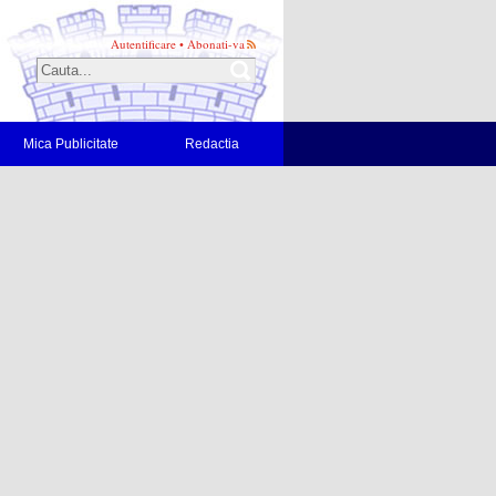
Autentificare
•
Abonati-va
Mica Publicitate
Redactia