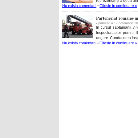
reprezentanţii a două dintr
Nu exista comentarii
•
Citeste in continuare »
Parteneriat româno-m
• publicat la 17 octombrie 2
In cursul saptamanii vii
Inspectoratelor pentru S
ungare. Conducerea Inspe
Nu exista comentarii
•
Citeste in continuare »