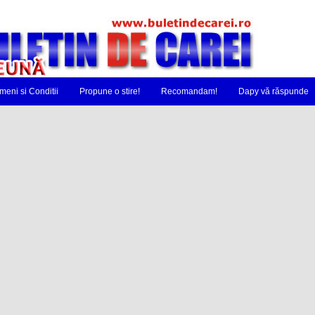
meni si Conditii
Propune o stire!
Recomandam!
Dapy vă răspunde