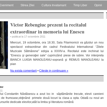
Eveniment
Stirea Zilei
Cultura Invatamant
Timp Liber
Opinii
Victor Rebengiuc prezent la recitalul
extraordinar in memoria lui Enescu
• publicat la 17 octombrie 2011
Miercuri, 19 octombrie, ora 18.30, Sala Filarmonicii va găzdui un nou
spectacol extraordinar din cadrul Festivalului International “Zilele
Muzicale Sătmărene” edişia a XXXIV-a. Recitalul este inchinat lui
“Enescu şi generaţiei sale” cuprinzând piese de iubire. Vor interpreta
BIANCA LUIGIA MANOLEANU-sopranã şi REMUS MANOLEANU la
pian
Nu exista comentarii
•
Citeste in continuare »
ime
011
ui Constantin Năstăsescu a avut loc in săptămânile trecute, elevii careieni
t de frumoase,obţinând primele două locuri la clasa a opta. Odată cu noul an
rsurile dedicate elevilor,atât la limba şi literatura română