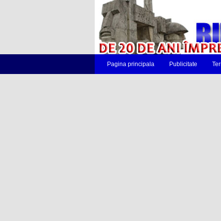
Pagina principala
Publicitate
Ter