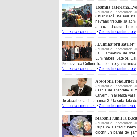
Toamna careieană.Eve
• publicat la 17 octombrie 2
Chiar dacă ne mai stă gâ
nevrând trebuie să admit
adânc in drepturi. Timid,
Nu exista comentarii
•
Citeste in continuare »
„Luminătorii satelor” 
• publicat la 17 octombrie 2
La Filarmonica de stat 
Luminătorii Satelor. Ga
Promovarea Culturii Traditionale şi susţinut
Nu exista comentarii
•
Citeste in continuare »
Absorbţia fondurilor 
• publicat la 17 octombrie 2
Gradul de absorbtie al f
Guvern, in această vară,
de absorbtie ar fi de numai 3,7 la suta, fata de
Nu exista comentarii
•
Citeste in continuare »
Stăpânii lumii la Bucur
• publicat la 17 octombrie 2
După ce au făcut lobby m
ciocnit un pahar de şam