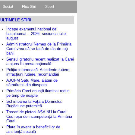
Social
Flux Stiri
Sport
ULTIMELE STIRI
Începe examenul național de
bacalaureat – 2026, sesiunea iulie-
august
Administratorul Nemeș de la Primăria
Carei vrea să se facă de râs de toți
banii
Sensul giratoriu recent realizat la Carei
a ajuns în presa națională
Poliția informează. Accidente rutiere,
infracțiuni rutiere, recomandări
AJOFM Satu Mare, alături de
sătmărenii din diaspora
Primăria Carei anunță iluminat redus
pe timp de noapte
Schimbarea la Faţă a Domnului.
Rugăciune puternică
Treceri de pietoni AȘA NU la Carei.
Cod roșu de incompetență la Primăria
Carei
Plata în avans a beneficiilor de
asistență socială