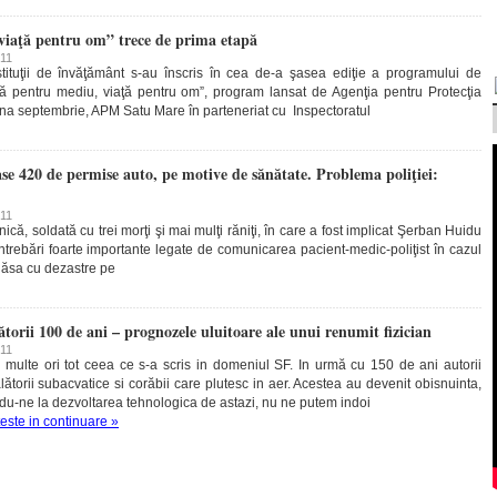
viaţă pentru om” trece de prima etapă
011
tuţii de învăţământ s-au înscris în cea de-a şasea ediţie a programului de
ţă pentru mediu, viaţă pentru om”, program lansat de Agenţia pentru Protecţia
una septembrie, APM Satu Mare în parteneriat cu Inspectoratul
rase 420 de permise auto, pe motive de sănătate. Problema poliţiei:
011
că, soldată cu trei morţi şi mai mulţi răniţi, în care a fost implicat Şerban Huidu
ntrebări foarte importante legate de comunicarea pacient-medic-poliţist în cazul
 lăsa cu dezastre pe
torii 100 de ani – prognozele uluitoare ale unui renumit fizician
011
multe ori tot ceea ce s-a scris in domeniul SF. In urmă cu 150 de ani autorii
ătorii subacvatice si corăbii care plutesc in aer. Acestea au devenit obisnuinta,
ndu-ne la dezvoltarea tehnologica de astazi, nu ne putem indoi
teste in continuare »