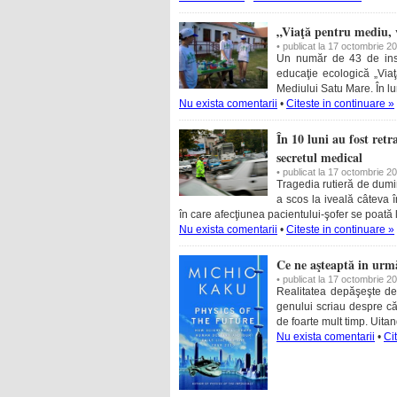
„Viaţă pentru mediu, 
• publicat la 17 octombrie 2
Un număr de 43 de insti
educaţie ecologică „Via
Mediului Satu Mare. În l
Nu exista comentarii
•
Citeste in continuare »
În 10 luni au fost ret
secretul medical
• publicat la 17 octombrie 2
Tragedia rutieră de dumini
a scos la iveală câteva î
în care afecţiunea pacientului-şofer se poată
Nu exista comentarii
•
Citeste in continuare »
Ce ne aşteaptă in urmă
• publicat la 17 octombrie 2
Realitatea depăşeşte de 
genului scriau despre căl
de foarte mult timp. Uita
Nu exista comentarii
•
Ci