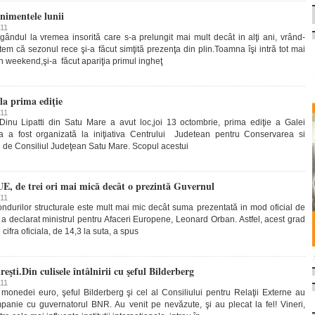
nimentele lunii
011
ndul la vremea insorită care s-a prelungit mai mult decât in alţi ani, vrând-
em că sezonul rece şi-a făcut simţită prezenţa din plin.Toamna îşi intră tot mai
în weekend,şi-a făcut apariţia primul ingheţ
la prima ediţie
011
Dinu Lipatti din Satu Mare a avut loc,joi 13 octombrie, prima ediţie a Galei
la a fost organizată la iniţiativa Centrului Judetean pentru Conservarea si
ă de Consiliul Judeţean Satu Mare. Scopul acestui
UE, de trei ori mai mică decât o prezintă Guvernul
011
ondurilor structurale este mult mai mic decât suma prezentată in mod oficial de
 a declarat ministrul pentru Afaceri Europene, Leonard Orban. Astfel, acest grad
 cifra oficiala, de 14,3 la suta, a spus
eşti.Din culisele întâlnirii cu şeful Bilderberg
011
onedei euro, şeful Bilderberg şi cel al Consiliului pentru Relaţii Externe au
panie cu guvernatorul BNR. Au venit pe nevăzute, şi au plecat la fel! Vineri,