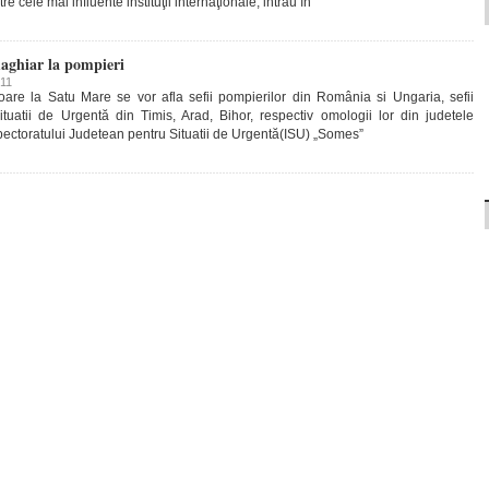
e cele mai influente instituţii internaţionale, intrau în
aghiar la pompieri
011
toare la Satu Mare se vor afla sefii pompierilor din România si Ungaria, sefii
ituatii de Urgentă din Timis, Arad, Bihor, respectiv omologii lor din judetele
ctoratului Judetean pentru Situatii de Urgentă(ISU) „Somes”