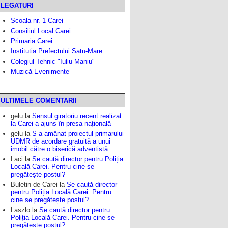
LEGATURI
Scoala nr. 1 Carei
Consiliul Local Carei
Primaria Carei
Institutia Prefectului Satu-Mare
Colegiul Tehnic "Iuliu Maniu"
Muzică Evenimente
ULTIMELE COMENTARII
gelu
la
Sensul giratoriu recent realizat
la Carei a ajuns în presa națională
gelu
la
S-a amânat proiectul primarului
UDMR de acordare gratuită a unui
imobil către o biserică adventistă
Laci
la
Se caută director pentru Poliția
Locală Carei. Pentru cine se
pregătește postul?
Buletin de Carei
la
Se caută director
pentru Poliția Locală Carei. Pentru
cine se pregătește postul?
Laszlo
la
Se caută director pentru
Poliția Locală Carei. Pentru cine se
pregătește postul?