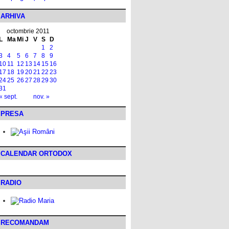
ARHIVA
octombrie 2011
L
Ma
Mi
J
V
S
D
1
2
3
4
5
6
7
8
9
10
11
12
13
14
15
16
17
18
19
20
21
22
23
24
25
26
27
28
29
30
31
« sept.
nov. »
PRESA
CALENDAR ORTODOX
RADIO
RECOMANDAM