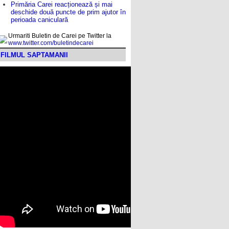
Primăria Carei reacționează și mai
deschide două puncte de prim ajutor în
perioada caniculară
Urmariti Buletin de Carei pe Twitter la
www.twitter.com/buletindecarei
FILMUL SAPTAMANII