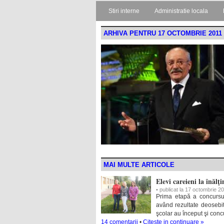
Stiri interne
Administratie locala
ARHIVA PENTRU 17 OCTOMBRIE 2011
MAI MULTE ARTICOLE
Elevi careieni la înălţ
• publicat la 17 octombrie 2
Prima etapă a concursul
având rezultate deosebi
şcolar au început şi concu
14 comentarii
•
Citeste in continuare »