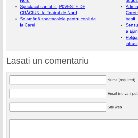
Nord
augus
Spectacol caritabil ,,P0VESTE DE
Admini
CRĂCIUN’’ la Teatrul de Nord
Carei 
Se amână spectacolele pentru copii de
banii
la Carei
Sensul
a ajun
Poliți
infrac
Lasati un comentariu
Nume (required)
Email (nu va fi pub
Site web