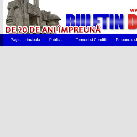
Pagina principala
Publicitate
Termeni si Conditii
Propune o st