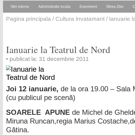
Stiri interne
Administratie locala
Eveniment
Stirea Zilei
C
Pagina principala
/
Cultura Invatamant
/ Ianuarie l
Ianuarie la Teatrul de Nord
• publicat la: 31 decembrie 2011
Joi 12 ianuarie,
de la ora 19.00 – Sala
(cu publicul pe scenă)
SOARELE APUNE
de Michel de Gheld
Miruna Runcan,regia Marius Costache,de
Gătina.