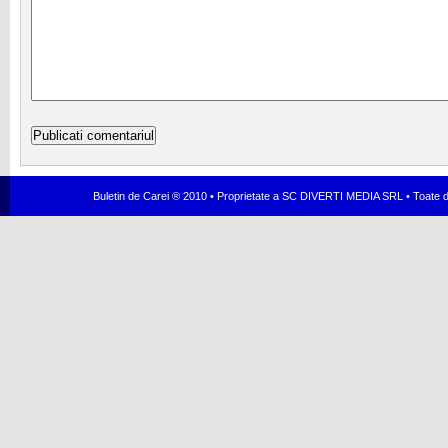
Buletin de Carei ® 2010 • Proprietate a SC DIVERTI MEDIA SRL • Toate dr