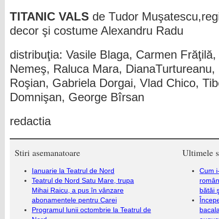
TITANIC VALS
de Tudor Muşatescu,regi
decor şi costume Alexandru Radu
distribuţia: Vasile Blaga, Carmen Frăţil
Nemeş, Raluca Mara, DianaTurtureanu, 
Roşian, Gabriela Dorgai, Vlad Chico, Ti
Domnişan, George Bîrsan
redactia
Stiri asemanatoare
Ultimele s
Ianuarie la Teatrul de Nord
Cum i-
Teatrul de Nord Satu Mare, trupa
români
Mihai Raicu, a pus în vânzare
bătăi 
abonamentele pentru Carei
Încep
Programul lunii octombrie la Teatrul de
bacala