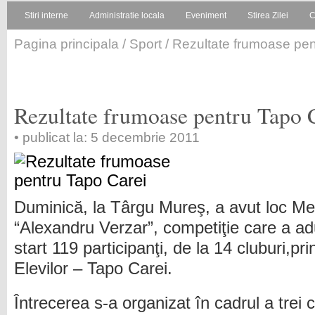
Stiri interne
Administratie locala
Eveniment
Stirea Zilei
C
Pagina principala
/
Sport
/ Rezultate frumoase pen
Rezultate frumoase pentru Tapo 
• publicat la: 5 decembrie 2011
Duminică, la Târgu Mureş, a avut loc Me
“Alexandru Verzar”, competiţie care a ad
start 119 participanţi, de la 14 cluburi,pri
Elevilor – Tapo Carei.
Întrecerea s-a organizat în cadrul a trei c