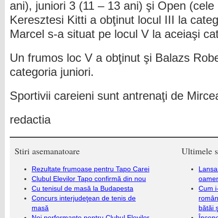
ani), juniori 3 (11 – 13 ani) şi Open (cele
Keresztesi Kitti a obţinut locul III la cat
Marcel s-a situat pe locul V la aceiaşi ca
Un frumos loc V a obţinut şi Balazs Robe
categoria juniori.
Sportivii careieni sunt antrenaţi de Mir
redactia
Stiri asemanatoare
Ultimele s
Rezultate frumoase pentru Tapo Carei
Lansa
Clubul Elevilor Tapo confirmă din nou
oameni
Cu tenisul de masă la Budapesta
Cum i-
Concurs interjudeţean de tenis de
români
masă
bătăi 
Noi performanţe pentru Clubul Elevilor
Încep