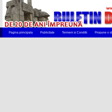
Pagina principala
Publicitate
Termeni si Conditii
Propune o st