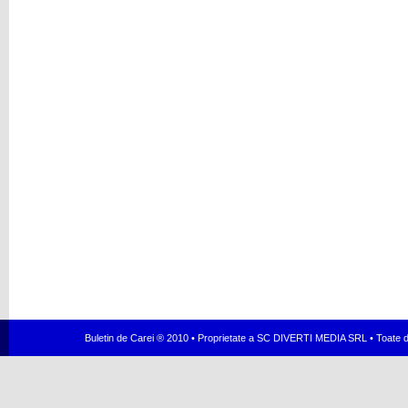
Buletin de Carei ® 2010 • Proprietate a SC DIVERTI MEDIA SRL • Toate dr