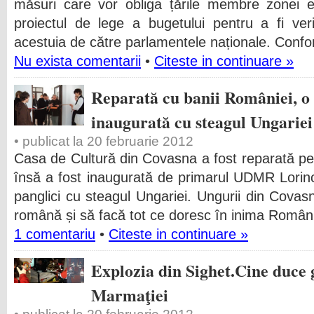
măsuri care vor obliga țările membre zonei e
proiectul de lege a bugetului pentru a fi ver
acestuia de către parlamentele naționale. Confo
Nu exista comentarii
•
Citeste in continuare »
Reparată cu banii României, o
inaugurată cu steagul Ungariei
• publicat la 20 februarie 2012
Casa de Cultură din Covasna a fost reparată pe b
însă a fost inaugurată de primarul UDMR Lorin
panglici cu steagul Ungariei. Ungurii din Covas
română și să facă tot ce doresc în inima Români
1 comentariu
•
Citeste in continuare »
Explozia din Sighet.Cine duce 
Marmaţiei