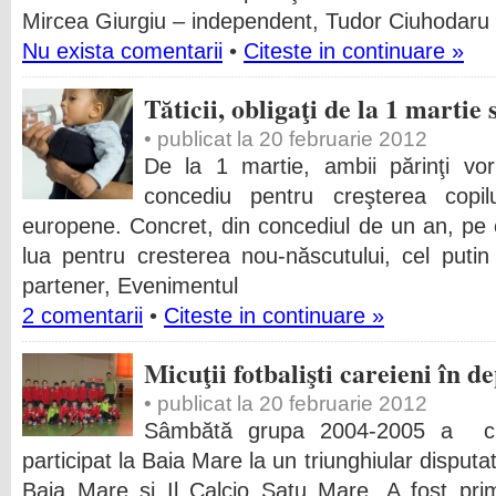
Mircea Giurgiu – independent, Tudor Ciuhodaru 
Nu exista comentarii
•
Citeste in continuare »
Tăticii, obligaţi de la 1 martie 
• publicat la 20 februarie 2012
De la 1 martie, ambii părinţi vor f
concediu pentru creşterea copilul
europene. Concret, din concediul de un an, pe 
lua pentru cresterea nou-născutului, cel putin 
partener, Evenimentul
2 comentarii
•
Citeste in continuare »
Micuţii fotbalişti careieni în d
• publicat la 20 februarie 2012
Sâmbătă grupa 2004-2005 a clu
participat la Baia Mare la un triunghiular disput
Baia Mare şi Il Calcio Satu Mare. A fost pri