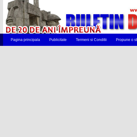
Pagina principala
Publicitate
Termeni si Conditii
Propune o st