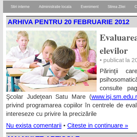
Stiri interne
Administratie locala
Eveniment
Stirea Zilei
C
ARHIVA PENTRU 20 FEBRUARIE 2012
Evaluarea
elevilor
• publicat la 
Părinţii ca
psihosomatic
consulte pag
Şcolar Judeţean Satu Mare (
www.isj.sm.edu.
privind programarea copiilor în centrele de eva
intereseze cu privire la precizările
Nu exista comentarii
•
Citeste in continuare »