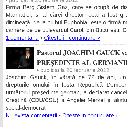
• publicat la 20 februarie 2012
Firma Berg Sistem Gaz, care se ocupă de dist
Marmaţiei, şi al cărei director local a fost gr
dimineaţă, de la clubul Euphobia, este o firmă mi
camere de pe bulevardul Carol, din Bucureşti. D
1 comentariu
•
Citeste in continuare »
Pastorul JOACHIM GAUCK va 
PREŞEDINTE AL GERMANI
• publicat la 20 februarie 2012
Joachim Gauck, în vârstă de 72 de ani, un p
drepturile omului în fosta Republică Demo
următorul preşedinte german, a declarat cance
Creştină (CDU/CSU) a Angelei Merkel şi aliatul
social-democrat
Nu exista comentarii
•
Citeste in continuare »