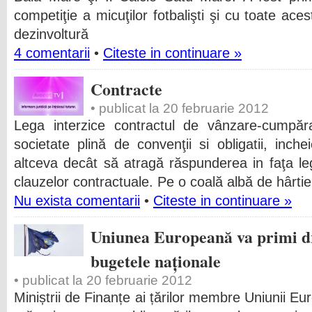
competiţie a micuţilor fotbalişti şi cu toate ace
dezinvoltură
4 comentarii
•
Citeste in continuare »
Contracte
• publicat la 20 februarie 2012
Lega interzice contractul de vânzare-cumpărar
societate plină de convenţii si obligatii, inch
altceva decât să atragă răspunderea in faţa le
clauzelor contractuale. Pe o coală albă de hârtie
Nu exista comentarii
•
Citeste in continuare »
Uniunea Europeană va primi dr
bugetele naționale
• publicat la 20 februarie 2012
Miniștrii de Finanțe ai țărilor membre Uniunii Eu