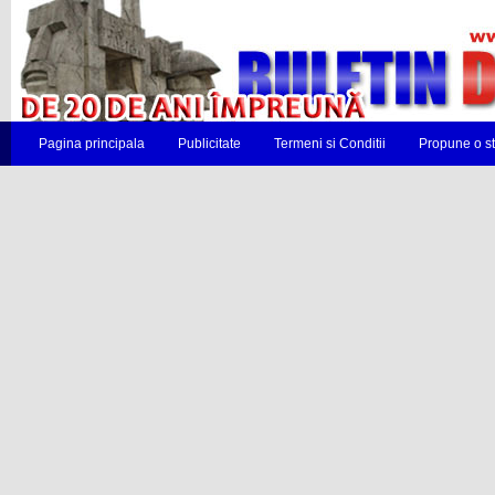
Pagina principala
Publicitate
Termeni si Conditii
Propune o st