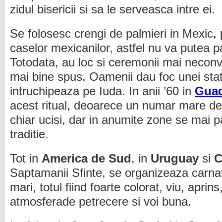
zidul bisericii si sa le serveasca intre ei.
Se folosesc crengi de palmieri in Mexic
,
p
caselor mexicanilor, astfel nu va putea p
Totodata, au loc si ceremonii mai neconv
mai bine spus. Oamenii dau foc unei statu
intruchipeaza pe Iuda. In anii ’60 in
Guad
acest ritual, deoarece un numar mare de 
chiar ucisi, dar in anumite zone se mai 
traditie.
Tot in
America de Sud
, in
Uruguay
si
C
Saptamanii Sfinte, se organizeaza carnav
mari, totul fiind foarte colorat, viu, aprins
atmosferade petrecere si voi buna.