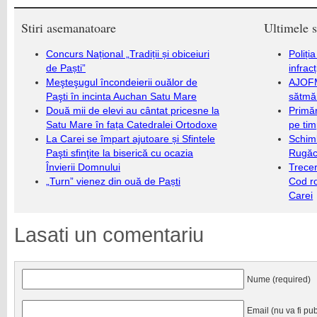
Stiri asemanatoare
Ultimele s
Concurs Național „Tradiții și obiceiuri
Poliți
de Paști”
infrac
Meşteşugul încondeierii ouălor de
AJOFM
Paşti în incinta Auchan Satu Mare
sătmăr
Două mii de elevi au cântat pricesne la
Primăr
Satu Mare în fața Catedralei Ortodoxe
pe ti
La Carei se împart ajutoare și Sfintele
Schim
Paşti sfinţite la biserică cu ocazia
Rugăc
Învierii Domnului
Trecer
„Turn” vienez din ouă de Paști
Cod r
Carei
Lasati un comentariu
Nume (required)
Email (nu va fi pub