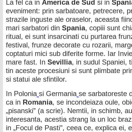
La fel ca in
America de Sud
si in
Span
eveniment: prin sarbatoare, petrecere, pr
strazile inguste ale oraselor, aceasta fii
mari sarbatori din
Spania
, copiii sunt ch
ritual, ei sunt insarcinati cu purtarea frun
festival, frunze decorate cu rozarii, margel
coptaturi mici sub diferite forme. Iar In
mare fast. In
Sevillia
, in sudul Spaniei,
tin aceste procesiuni si sunt plimbate prin
si statui ale sfintilor.
In Polonia
si Germania
se sarbatoreste di
ca in
Romania
, se incondeiaza oule, obi
„pisanski” (a scrie). Nemtii, in schimb, au
interesanta, acestia strang la un loc brazi
in „Focul de Pasti”, ceea ce, explica ei, es