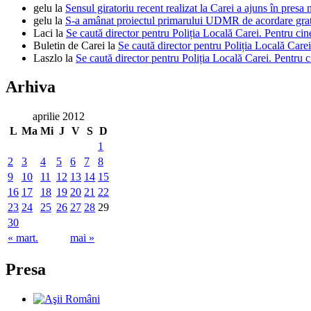
gelu
la
Sensul giratoriu recent realizat la Carei a ajuns în presa 
gelu
la
S-a amânat proiectul primarului UDMR de acordare gratui
Laci
la
Se caută director pentru Poliția Locală Carei. Pentru cin
Buletin de Carei
la
Se caută director pentru Poliția Locală Carei
Laszlo
la
Se caută director pentru Poliția Locală Carei. Pentru c
Arhiva
aprilie 2012
L
Ma
Mi
J
V
S
D
1
2
3
4
5
6
7
8
9
10
11
12
13
14
15
16
17
18
19
20
21
22
23
24
25
26
27
28
29
30
« mart.
mai »
Presa