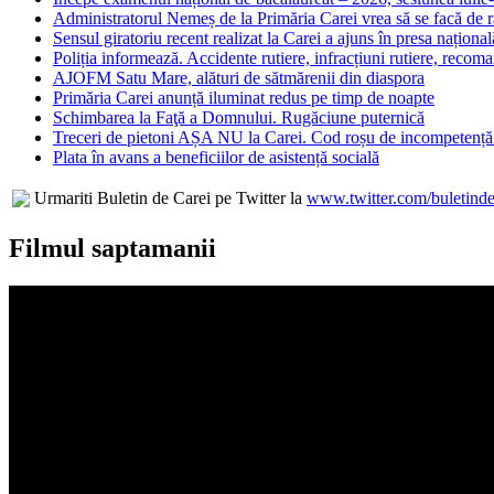
Administratorul Nemeș de la Primăria Carei vrea să se facă de râ
Sensul giratoriu recent realizat la Carei a ajuns în presa național
Poliția informează. Accidente rutiere, infracțiuni rutiere, recom
AJOFM Satu Mare, alături de sătmărenii din diaspora
Primăria Carei anunță iluminat redus pe timp de noapte
Schimbarea la Faţă a Domnului. Rugăciune puternică
Treceri de pietoni AȘA NU la Carei. Cod roșu de incompetență 
Plata în avans a beneficiilor de asistență socială
Urmariti Buletin de Carei pe Twitter la
www.twitter.com/buletinde
Filmul saptamanii