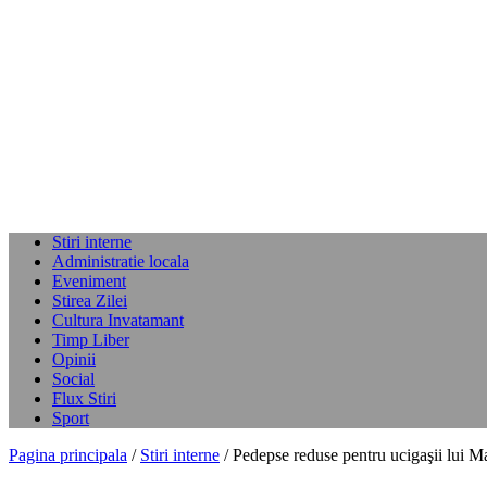
Stiri interne
Administratie locala
Eveniment
Stirea Zilei
Cultura Invatamant
Timp Liber
Opinii
Social
Flux Stiri
Sport
Pagina principala
/
Stiri interne
/ Pedepse reduse pentru ucigaşii lui 