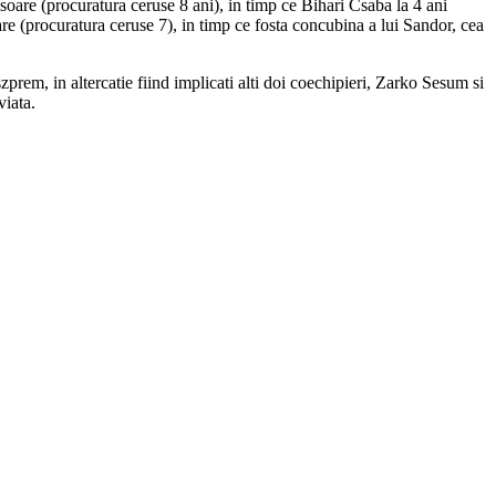
hisoare (procuratura ceruse 8 ani), in timp ce Bihari Csaba la 4 ani
are (procuratura ceruse 7), in timp ce fosta concubina a lui Sandor, cea
em, in altercatie fiind implicati alti doi coechipieri, Zarko Sesum si
viata.