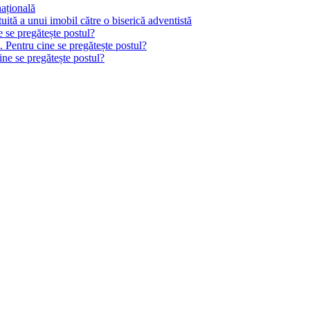
națională
tă a unui imobil către o biserică adventistă
e se pregătește postul?
. Pentru cine se pregătește postul?
ine se pregătește postul?