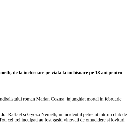
th, de la inchisoare pe viata la inchisoare pe 18 ani pentru
andbalistului roman Marian Cozma, injunghiat mortal in februarie
andor Raffael si Gyozo Nemeth, in incidentul petrecut intr-un club de
 cei trei inculpati au fost gasiti vinovati de omucidere si lovituri