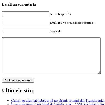
Lasati un comentariu
Nume (required)
Email (nu va fi publicat) (required)
Site web
Ultimele stiri
Cum i-au alungat habsburgii pe ţăranii români din Transilvania c
Începe examenul național de bacalaureat – 2026, sesiunea iulie