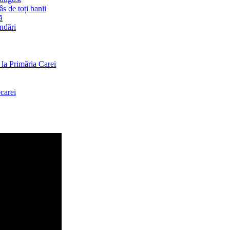
s de toți banii
ă
andări
la Primăria Carei
carei