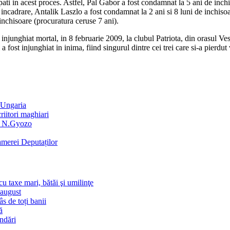
culpati in acest proces. Astfel, Pal Gabor a fost condamnat la 5 ani de inc
 incadrare, Antalik Laszlo a fost condamnat la 2 ani si 8 luni de inchiso
inchisoare (procuratura ceruse 7 ani).
ghiat mortal, in 8 februarie 2009, la clubul Patriota, din orasul Veszpr
 fost injunghiat in inima, fiind singurul dintre cei trei care si-a pierdut 
 Ungaria
iitori maghiari
şi N.Gyozo
merei Deputaților
u taxe mari, bătăi şi umilinţe
-august
s de toți banii
ă
andări