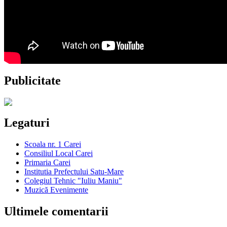
Publicitate
Legaturi
Scoala nr. 1 Carei
Consiliul Local Carei
Primaria Carei
Institutia Prefectului Satu-Mare
Colegiul Tehnic "Iuliu Maniu"
Muzică Evenimente
Ultimele comentarii