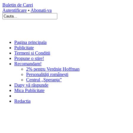
Buletin de Carei
Autentificare
•
Abonati-va
Pagina principala
Publicitate
Termeni si Conditii
Propune o stire!
Recomandam!
2% pentru Verdnig Hoffman
Personalităţi româneşti
Centrul „Speranţa”
Dapy vă răspunde
Mica Publicitate
Redactia