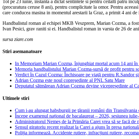
Tot pe 23 iunie, instanta a dictat sentintele si pentru ceilalti patru in
(procuratura ceruse 8 ani), pentru complicitate la omor. Pentru aceeasi
care conducea masina in momentul arestarii la Graz, a primit 4 ani de 
Handbalistul roman al echipei MKB Veszprem, Marian Cozma, a fost injun
Ivan Pesici, grav raniti si ei. Handbalistul roman in varsta de 26 de ani a
sursa ziare.com
Stiri asemanatoare
In Memoriam Marian Cozma, înjunghiat mortal acum 14 ani în
Memoria handbalistului Marian Cozma-sursă de profit pentru scr
Verdict în Cazul Cozma: Închisoare pe viaţă pentru R.Sandor 
Adrian Cozma este noul copreşedinte al PNL Satu Mare
Deputatul sătmărean Adrian Cozma devine vicepreședinte al Ca
Ultimele stiri
Cum i-au alungat habsburgii pe ţăranii români din Transilvania c
Începe examenul național de bacalaureat – 2026, sesiunea iulie
Administratorul Nemeș de la Primăria Carei vrea să se facă de râ
Sensul giratoriu recent realizat la Carei a ajuns în presa național
Poliția informează. Accidente rutiere, infracțiuni rutiere, recom