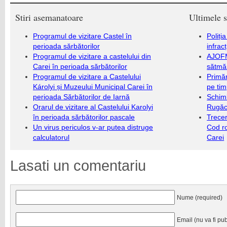
Stiri asemanatoare
Ultimele s
Programul de vizitare Castel în
Poliți
perioada sărbătorilor
infrac
Programul de vizitare a castelului din
AJOFM
Carei în perioada sărbătorilor
sătmăr
Programul de vizitare a Castelului
Primăr
Károlyi și Muzeului Municipal Carei în
pe ti
perioada Sărbătorilor de Iarnă
Schim
Orarul de vizitare al Castelului Karolyi
Rugăc
în perioada sărbătorilor pascale
Trecer
Un virus periculos v-ar putea distruge
Cod r
calculatorul
Carei
Lasati un comentariu
Nume (required)
Email (nu va fi pub