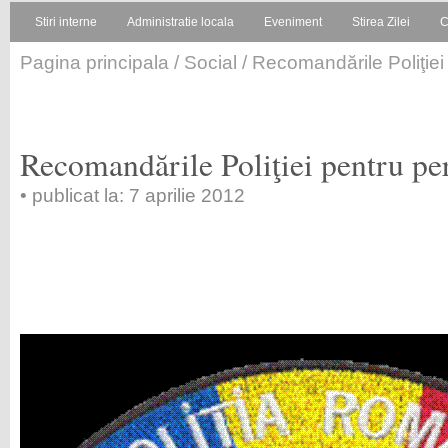
Stiri interne
Administratie locala
Eveniment
Stirea Zilei
C
Pagina principala
/
Social
/ Recomandările Poliţiei
Recomandările Poliţiei pentru per
• publicat la: 7 aprilie 2012