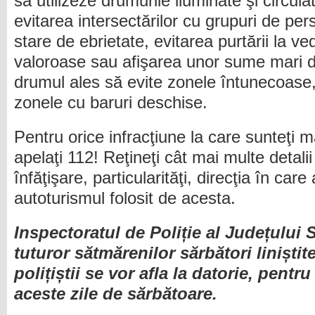
să utilizeze drumurile iluminate şi circu
evitarea intersectărilor cu grupuri de pe
stare de ebrietate, evitarea purtării la ved
valoroase sau afişarea unor sume mari d
drumul ales să evite zonele întunecoase,
zonele cu baruri deschise.
Pentru orice infracţiune la care sunteţi m
apelaţi 112! Reţineţi cât mai multe detali
înfăţişare, particularităţi, direcţia în care
autoturismul folosit de acesta.
Inspectoratul de Poliție al Județului
tuturor sătmărenilor sărbători liniștit
polițiștii se vor afla la datorie, pentru
aceste zile de sărbătoare.