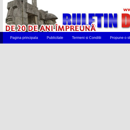
Pagina principala
Publicitate
Termeni si Conditii
Propune o st