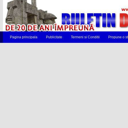
Pagina principala
Publicitate
Termeni si Conditii
Propune o st