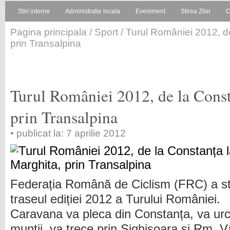
Stiri interne
Administratie locala
Eveniment
Stirea Zilei
C
Pagina principala
/
Sport
/ Turul României 2012, d
prin Transalpina
Turul României 2012, de la Const
prin Transalpina
• publicat la: 7 aprilie 2012
Federația Română de Ciclism (FRC) a sta
traseul ediției 2012 a Turului României.
Caravana va pleca din Constanța, va urc
munții, va trece prin Sighișoara și Rm. V