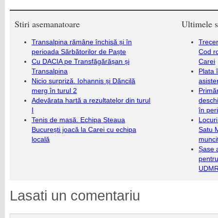
Stiri asemanatoare
Ultimele s
Transalpina rămâne închisă și în
Trecer
perioada Sărbătorilor de Paște
Cod r
Cu DACIA pe Transfăgărășan și
Carei
Transalpina
Plata 
Nicio surpriză. Iohannis și Dăncilă
asiste
merg în turul 2
Primăr
Adevărata hartă a rezultatelor din turul
deschi
I
în per
Tenis de masă. Echipa Steaua
Locuri
București joacă la Carei cu echipa
Satu 
locală
munci
Șase a
pentru
UDMR 
Lasati un comentariu