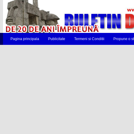
Pagina principala
Publicitate
Termeni si Conditii
Propune o st