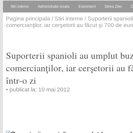
Stiri interne
Administratie locala
Eveniment
Stirea Zilei
C
Pagina principala
/
Stiri interne
/ Suporterii spanio
comercianţilor, iar cerşetorii au făcut şi 700 de euro
Suporterii spanioli au umplut bu
comercianţilor, iar cerşetorii au 
într-o zi
• publicat la: 10 mai 2012