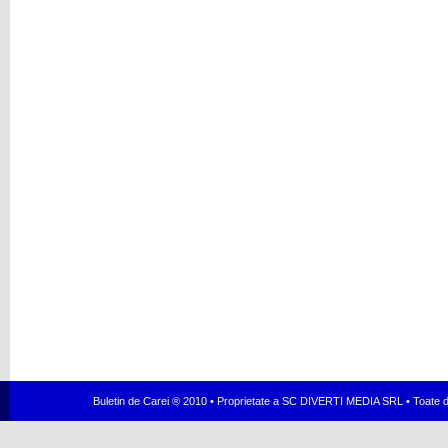
Buletin de Carei ® 2010 • Proprietate a SC DIVERTI MEDIA SRL • Toate dr