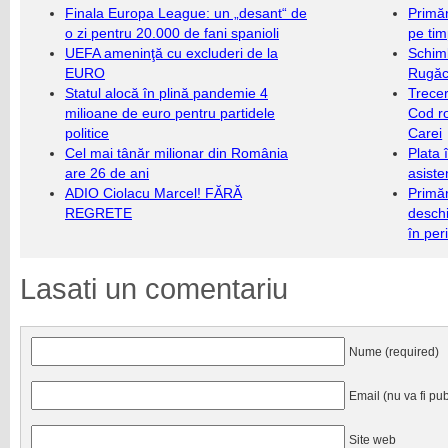
Finala Europa League: un „desant“ de
Primăr
o zi pentru 20.000 de fani spanioli
pe ti
UEFA ameninţă cu excluderi de la
Schim
EURO
Rugăc
Statul alocă în plină pandemie 4
Trecer
milioane de euro pentru partidele
Cod r
politice
Carei
Cel mai tânăr milionar din România
Plata 
are 26 de ani
asiste
ADIO Ciolacu Marcel! FĂRĂ
Primăr
REGRETE
deschi
în per
Lasati un comentariu
Nume (required)
Email (nu va fi pub
Site web