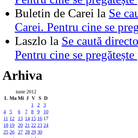
Buletin de Carei
la
Se cau
Carei. Pentru cine se pre
Laszlo
la
Se caută directo
Pentru cine se pregătește
Arhiva
iunie 2012
L
Ma
Mi
J
V
S
D
1
2
3
4
5
6
7
8
9
10
11
12
13
14
15
16
17
18
19
20
21
22
23
24
25
26
27
28
29
30