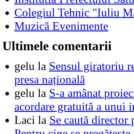
Colegiul Tehnic "Iuliu M
Muzică Evenimente
Ultimele comentarii
gelu
la
Sensul giratoriu re
presa națională
gelu
la
S-a amânat proie
acordare gratuită a unui i
Laci
la
Se caută director 
Pentru cine se pregătește