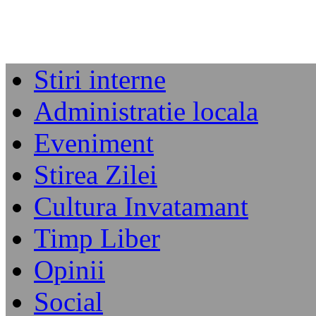
Stiri interne
Administratie locala
Eveniment
Stirea Zilei
Cultura Invatamant
Timp Liber
Opinii
Social