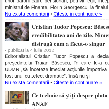
unor datorii catre pensionari, potrivit legii, in
ministrul de Finante, Florin Georgescu, la finalul
Nu exista comentarii
•
Citeste in continuare »
Cristian Tudor Popescu: Băsesc
credibilitatea ani de zile. Nimen
distrugă cum a făcut-o singur
• publicat la 4 iulie 2012
Editorialistul Cristian Tudor Popescu a decla
preşedintelui Traian Băsescu, în care le-a c
UDMR „să înceteze imediat acţiunile împotriva ins
fost unul cu „efect dramatic”, însă nu şi
Nu exista comentarii
•
Citeste in continuare »
Ce trebuie să ştiţi despre plata 
ANAF