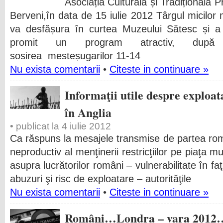
Asociația Culturală și Tradițională 
Berveni,în data de 15 iulie 2012 Târgul micilor
va desfășura în curtea Muzeului Sătesc și a 
promit un program atractiv, dup
sosirea mesteșugarilor 11-14
Nu exista comentarii
•
Citeste in continuare »
Informaţii utile despre exploa
în Anglia
• publicat la 4 iulie 2012
Ca răspuns la mesajele transmise de partea româ
neproductiv al menţinerii restricţiilor pe piaţa mun
asupra lucrătorilor români – vulnerabilitate în fa
abuzuri şi risc de exploatare – autorităţile
Nu exista comentarii
•
Citeste in continuare »
Români…Londra – vara 201