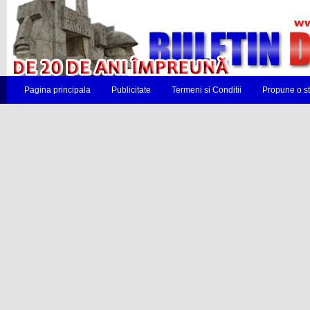
Pagina principala
Publicitate
Termeni si Conditii
Propune o st