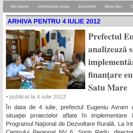
Stiri interne
Administratie locala
Eveniment
Stirea Zilei
C
ARHIVA PENTRU 4 IULIE 2012
Prefectul E
analizează s
implementăr
finanţare e
Satu Mare
• publicat la 4 iulie 2012
În data de 4 iulie, prefectul Eugeniu Avram a
situaţiei proiectelor aflate în implementare
Programul Naţional de Dezvoltare Rurală. La întâl
Centrului Regional NV 6, Sorin Radu, directo