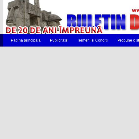
Pagina principala
Publicitate
Termeni si Conditii
Propune o st