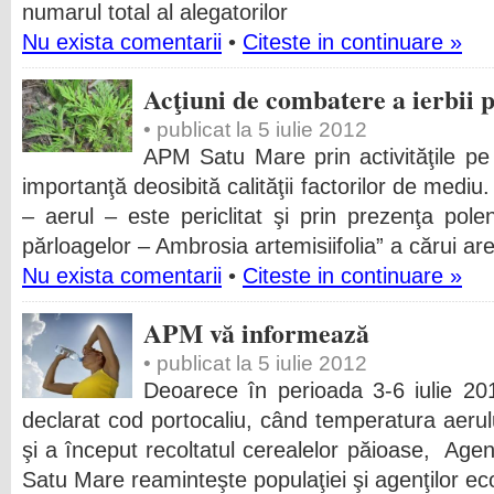
numarul total al alegatorilor
Nu exista comentarii
•
Citeste in continuare »
Acţiuni de combatere a ierbii 
• publicat la 5 iulie 2012
APM Satu Mare prin activităţile pe
importanţă deosibită calităţii factorilor de mediu
– aerul – este periclitat şi prin prezenţa polen
părloagelor – Ambrosia artemisiifolia” a cărui ar
Nu exista comentarii
•
Citeste in continuare »
APM vă informează
• publicat la 5 iulie 2012
Deoarece în perioada 3-6 iulie 20
declarat cod portocaliu, când temperatura aeru
şi a început recoltatul cerealelor păioase, Agen
Satu Mare reaminteşte populaţiei şi agenţilor eco