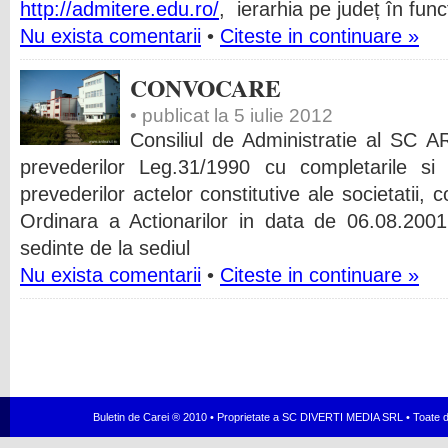
http://admitere.edu.ro/
, ierarhia pe județ în func
Nu exista comentarii
•
Citeste in continuare »
CONVOCARE
• publicat la 5 iulie 2012
Consiliul de Administratie al SC
prevederilor Leg.31/1990 cu completarile si m
prevederilor actelor constitutive ale societati
Ordinara a Actionarilor in data de 06.08.200
sedinte de la sediul
Nu exista comentarii
•
Citeste in continuare »
Buletin de Carei ® 2010 • Proprietate a SC DIVERTI MEDIA SRL • Toate dr