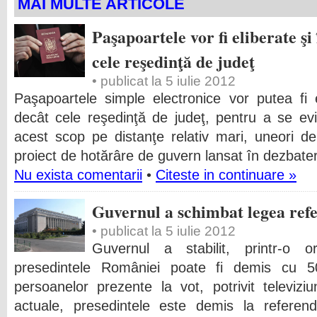
MAI MULTE ARTICOLE
Paşapoartele vor fi eliberate şi 
cele reşedinţă de judeţ
• publicat la 5 iulie 2012
Paşapoartele simple electronice vor putea fi el
decât cele reşedinţă de judeţ, pentru a se evi
acest scop pe distanţe relativ mari, uneori d
proiect de hotărâre de guvern lansat în dezbater
Nu exista comentarii
•
Citeste in continuare »
Guvernul a schimbat legea re
• publicat la 5 iulie 2012
Guvernul a stabilit, printr-o 
presedintele României poate fi demis cu 
persoanelor prezente la vot, potrivit televiziu
actuale, presedintele este demis la refer