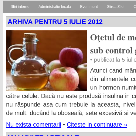
Stiri interne
Administratie locala
Eveniment
Stirea Zilei
C
ARHIVA PENTRU 5 IULIE 2012
Oţetul de me
sub control 
• publicat la 5 iul
Atunci cand mănâ
din alimentele 
un hormon numit 
către celule. Dacă nu este produsă insulina in ca
nu răspunde asa cum trebuie la aceasta, nivelu
de mult, ducând la oboseală, sete excesivă si v
Nu exista comentarii
•
Citeste in continuare »