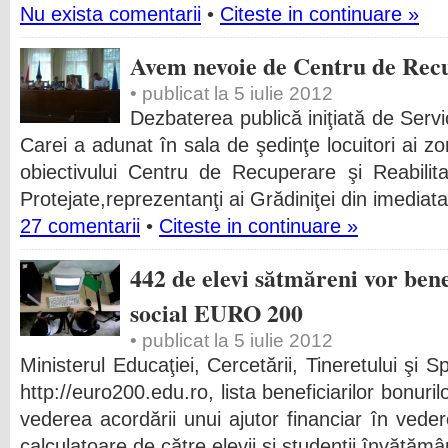
Nu exista comentarii
•
Citeste in continuare »
Avem nevoie de Centru de Rec
• publicat la 5 iulie 2012
Dezbaterea publică iniţiată de Servi
Carei a adunat în sala de şedinţe locuitori ai zo
obiectivului Centru de Recuperare şi Reabilit
Protejate,reprezentanţi ai Grădiniţei din imedia
27 comentarii
•
Citeste in continuare »
442 de elevi sătmăreni vor ben
social EURO 200
• publicat la 5 iulie 2012
Ministerul Educaţiei, Cercetării, Tineretului şi S
http://euro200.edu.ro, lista beneficiarilor bonuri
vederea acordării unui ajutor financiar în vedere
calculatoare de către elevii şi studenţii învăţămâ