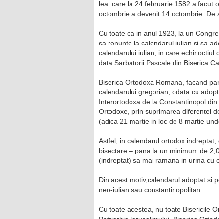
lea, care la 24 februarie 1582 a facut 
octombrie a devenit 14 octombrie. De at
Cu toate ca in anul 1923, la un Congres
sa renunte la calendarul iulian si sa a
calendarului iulian, in care echinoctiul
data Sarbatorii Pascale din Biserica Ca
Biserica Ortodoxa Romana, facand parte
calendarului gregorian, odata cu adopta
Interortodoxa de la Constantinopol din 
Ortodoxe, prin suprimarea diferentei de
(adica 21 martie in loc de 8 martie und
Astfel, in calendarul ortodox indreptat, 
bisectare – pana la un minimum de 2,0
(indreptat) sa mai ramana in urma cu o 
Din acest motiv,calendarul adoptat si pe
neo-iulian sau constantinopolitan.
Cu toate acestea, nu toate Bisericile O