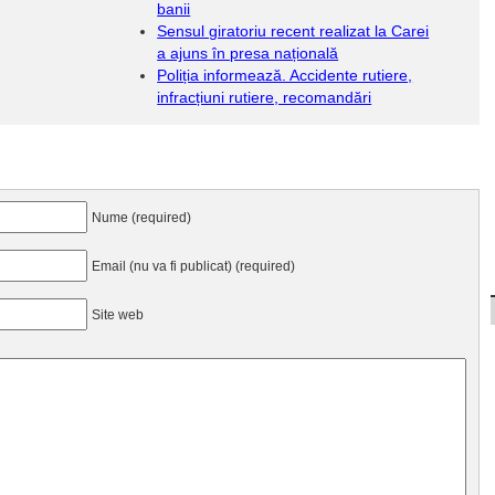
banii
Sensul giratoriu recent realizat la Carei
a ajuns în presa națională
Poliția informează. Accidente rutiere,
infracțiuni rutiere, recomandări
Nume (required)
Email (nu va fi publicat) (required)
Site web