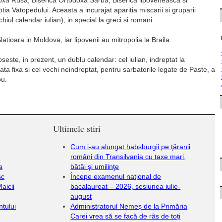
doxa Rusa, Biserica Ortodoxa Sarba, Biserica lipoveneasca si
ia Vatopedului. Aceasta a incurajat aparitia miscarii si gruparii
hiul calendar iulian), in special la greci si romani.
Slatioara in Moldova, iar lipovenii au mitropolia la Braila.
ste, in prezent, un dublu calendar: cel iulian, indreptat la
ta fixa si cel vechi neindreptat, pentru sarbatorile legate de Paste, a
ou.
Ultimele stiri
Cum i-au alungat habsburgii pe ţăranii
români din Transilvania cu taxe mari,
a
bătăi şi umilinţe
sc
Începe examenul național de
aicii
bacalaureat – 2026, sesiunea iulie-
august
ntului
Administratorul Nemeș de la Primăria
Carei vrea să se facă de râs de toți