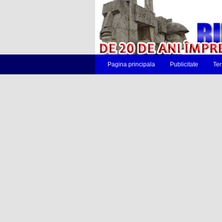
Pagina principala
Publicitate
Ter