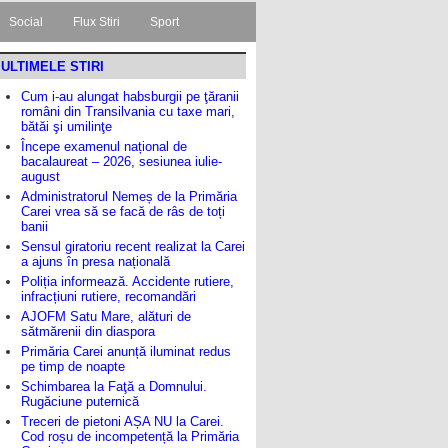
Social
Flux Stiri
Sport
ULTIMELE STIRI
Cum i-au alungat habsburgii pe ţăranii
români din Transilvania cu taxe mari,
bătăi şi umilinţe
Începe examenul național de
bacalaureat – 2026, sesiunea iulie-
august
Administratorul Nemeș de la Primăria
Carei vrea să se facă de râs de toți
banii
Sensul giratoriu recent realizat la Carei
a ajuns în presa națională
Poliția informează. Accidente rutiere,
infracțiuni rutiere, recomandări
AJOFM Satu Mare, alături de
sătmărenii din diaspora
Primăria Carei anunță iluminat redus
pe timp de noapte
Schimbarea la Faţă a Domnului.
Rugăciune puternică
Treceri de pietoni AȘA NU la Carei.
Cod roșu de incompetență la Primăria