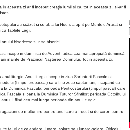
ă in această zi ar fi inceput creaţia lumii si ca, tot in aceasta zi, si-ar fi
istos.
otopului au scăzut si corabia lui Noe s-a oprit pe Muntele Ararat si
 cu Tablele Legii.
 anului bisericesc si intre biserici.
ricesc incepe in duminica de Advent, adica cea mai apropiată duminică
âni inainte de Praznicul Naşterea Domnului. Tot in această zi,
nul liturgic. Anul liturgic incepe in ziua Sarbatorii Pascale si
Triodului (timpul prepascal) care tine zece saptamani, incepand cu
a la Duminica Pascala; perioada Penticostarului (timpul pascal) care
ca Pascala si pana la Duminica Tuturor Sfintilor; perioada Octoihului
anului, fiind cea mai lunga perioada din anul liturgic.
 rugaciuni de multumire pentru anul care a trecut si de cereri pentru
 multe feluri de calendare: lunare, solare sau lunaro-solare. Obiceiul