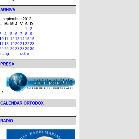
ARHIVA
septembrie 2012
L
Ma
Mi
J
V
S
D
1
2
3
4
5
6
7
8
9
10
11
12
13
14
15
16
17
18
19
20
21
22
23
24
25
26
27
28
29
30
« aug.
oct. »
PRESA
CALENDAR ORTODOX
RADIO