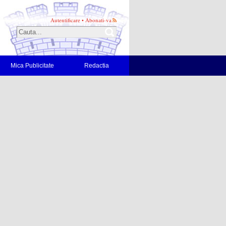
Autentificare
•
Abonati-va
Mica Publicitate
Redactia