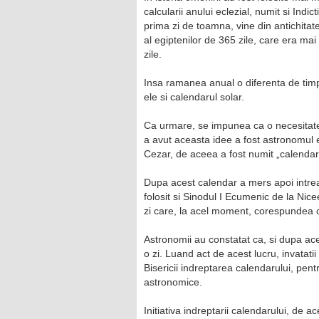
calcularii anului eclezial, numit si Ind
prima zi de toamna, vine din antichita
al egiptenilor de 365 zile, care era mai
zile.
Insa ramanea anual o diferenta de timp, 
ele si calendarul solar.
Ca urmare, se impunea ca o necesitate 
a avut aceasta idee a fost astronomul e
Cezar, de aceea a fost numit „calendarul 
Dupa acest calendar a mers apoi intreag
folosit si Sinodul I Ecumenic de la Nic
zi care, la acel moment, corespundea c
Astronomii au constatat ca, si dupa ac
o zi. Luand act de acest lucru, invatatii
Bisericii indreptarea calendarului, pen
astronomice.
Initiativa indreptarii calendarului, de ac