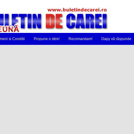
meni si Conditii
Propune o stire!
Recomandam!
Dapy vă răspunde