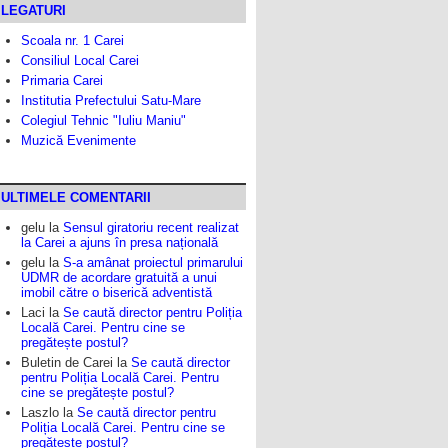
LEGATURI
Scoala nr. 1 Carei
Consiliul Local Carei
Primaria Carei
Institutia Prefectului Satu-Mare
Colegiul Tehnic "Iuliu Maniu"
Muzică Evenimente
ULTIMELE COMENTARII
gelu
la
Sensul giratoriu recent realizat
la Carei a ajuns în presa națională
gelu
la
S-a amânat proiectul primarului
UDMR de acordare gratuită a unui
imobil către o biserică adventistă
Laci
la
Se caută director pentru Poliția
Locală Carei. Pentru cine se
pregătește postul?
Buletin de Carei
la
Se caută director
pentru Poliția Locală Carei. Pentru
cine se pregătește postul?
Laszlo
la
Se caută director pentru
Poliția Locală Carei. Pentru cine se
pregătește postul?