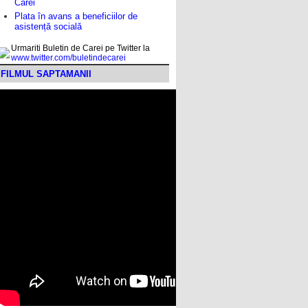
Carei
Plata în avans a beneficiilor de
asistență socială
Urmariti Buletin de Carei pe Twitter la
www.twitter.com/buletindecarei
FILMUL SAPTAMANII