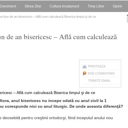
Eveniment
Stirea Zilei
Cultura Invatamant
Timp Liber
Opinii
ut bun de an bisericesc – Află cum calculează Biserica timpul şi de ce
n de an bisericesc – Află cum calculează
PRINTEAZA
RSS COMENTARII
TRIMITE EMAIL
tora, anul bisericesc nu incepe odată cu anul civil la 1
 nu corespunde nici cu anul liturgic. De unde aceasta diferenţă?
 deosebită pentru creştinii ortodocşi, fiind inceputul anului nou