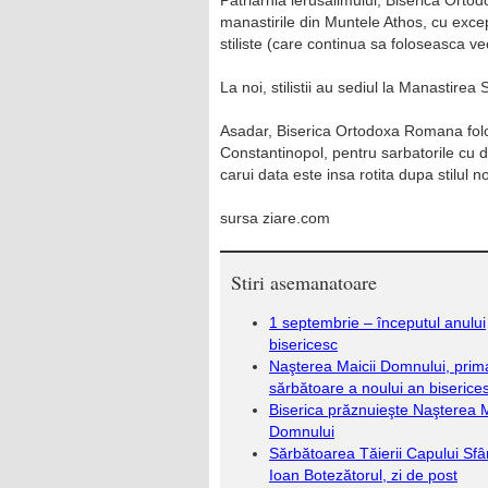
Patriarhia lerusalimului, Biserica Orto
manastirile din Muntele Athos, cu except
stiliste (care continua sa foloseasca vec
La noi, stilistii au sediul la Manastirea 
Asadar, Biserica Ortodoxa Romana folose
Constantinopol, pentru sarbatorile cu da
carui data este insa rotita dupa stilul n
sursa ziare.com
Stiri asemanatoare
1 septembrie – începutul anului
bisericesc
Naşterea Maicii Domnului, prim
sărbătoare a noului an biserice
Biserica prăznuieşte Naşterea M
Domnului
Sărbătoarea Tăierii Capului Sfâ
Ioan Botezătorul, zi de post