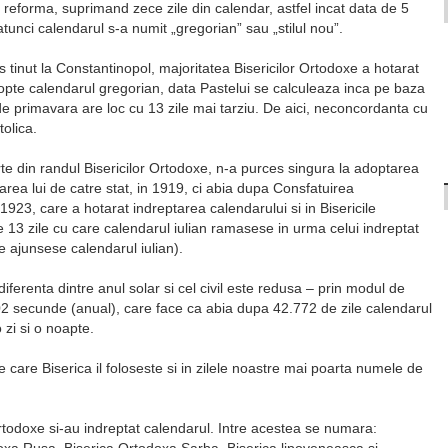
o reforma, suprimand zece zile din calendar, astfel incat data de 5
unci calendarul s-a numit „gregorian” sau „stilul nou”.
 tinut la Constantinopol, majoritatea Bisericilor Ortodoxe a hotarat
dopte calendarul gregorian, data Pastelui se calculeaza inca pe baza
 de primavara are loc cu 13 zile mai tarziu. De aici, neconcordanta cu
tolica.
 din randul Bisericilor Ortodoxe, n-a purces singura la adoptarea
rea lui de catre stat, in 1919, ci abia dupa Consfatuirea
1923, care a hotarat indreptarea calendarului si in Bisericile
 13 zile cu care calendarul iulian ramasese in urma celui indreptat
e ajunsese calendarul iulian).
diferenta dintre anul solar si cel civil este redusa – prin modul de
2 secunde (anual), care face ca abia dupa 42.772 de zile calendarul
zi si o noapte.
 care Biserica il foloseste si in zilele noastre mai poarta numele de
rtodoxe si-au indreptat calendarul. Intre acestea se numara: