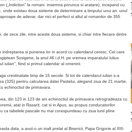
iction („Indiction” la romani insemna porunca si aratare), incepand cu
te, unde existau doua sisteme de determinare a timpului unui an: unul
 aproape de adevar, dar nici el perfect si altul al romanilor de 355
de zece zile, intre aceste doua sisteme, si chiar intre fiecare dintre
indreptarea si punerea lor in acord cu calendarul ceresc. Cel care
giptean Sosigene, la anul 46 i.d.H. pe vremea imparatului lulius
iulian”, fiind si primul calendar al omenirii.
a crestinatate timp de 15 secole. Si tot de calendarul iulian s-a
eea (325) pentru calcularea datei Pastelui, alegand ziua de 21 martie,
u echinoctiul de primavara.
eea, din 123 in 123 de ani echinoctiul de primavara retrogradeaza cu
 vremii, atat in Rasarit, cat si in Apus, au propus conducatorilor
tru ca tabelele pascale nu mai corespundeau cu ziua lunii pline
easta data, a avut-o un inalt prelat al Bisericii, Papa Grigorie al XIII-