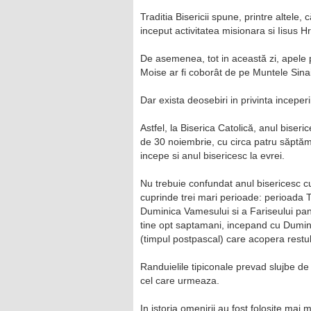
Traditia Bisericii spune, printre altele, c
inceput activitatea misionara si Iisus Hr
De asemenea, tot in această zi, apele p
Moise ar fi coborât de pe Muntele Sinai
Dar exista deosebiri in privinta inceperii
Astfel, la Biserica Catolică, anul bise
de 30 noiembrie, cu circa patru săptăm
incepe si anul bisericesc la evrei.
Nu trebuie confundat anul bisericesc cu a
cuprinde trei mari perioade: perioada 
Duminica Vamesului si a Fariseului pan
tine opt saptamani, incepand cu Dumini
(timpul postpascal) care acopera restul 
Randuielile tipiconale prevad slujbe de
cel care urmeaza.
In istoria omenirii au fost folosite mai