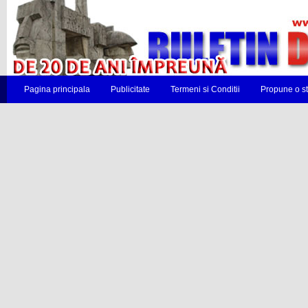
Pagina principala
Publicitate
Termeni si Conditii
Propune o st