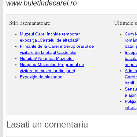
www.buletindecarei.ro
Stiri asemanatoare
Ultimele s
Muzeul Carei închide temporar
Cum i-
expoziţia „Castelul de altădată”
români
Filmările de la Carei întrerup orarul de
bătăi 
vizitare de la etajul Castelului
Încep
Nu uitați! Noaptea Muzeelor
bacala
Noaptea Muzeelor. Programul de
augus
vizitare al muzeelor din județ
Admini
Expoziţie de blazoane
Carei 
banii
Sensul
a ajun
Poliți
infrac
Lasati un comentariu