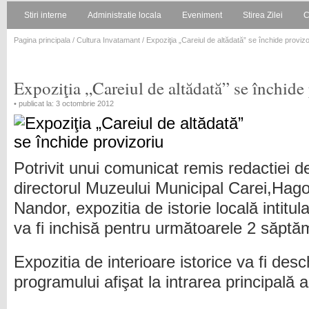
Stiri interne
Administratie locala
Eveniment
Stirea Zilei
C
Pagina principala
/
Cultura Invatamant
/ Expoziţia „Careiul de altădată” se închide provizo
Expoziţia „Careiul de altădată” se închide
• publicat la: 3 octombrie 2012
Potrivit unui comunicat remis redactiei d
directorul Muzeului Municipal Carei,Hag
Nandor, expozitia de istorie locală intitul
va fi inchisă pentru următoarele 2 săptă
Expozitia de interioare istorice va fi des
programului afişat la intrarea principală a