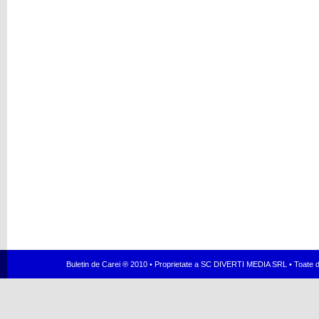
Buletin de Carei ® 2010 • Proprietate a SC DIVERTI MEDIA SRL • Toate dr