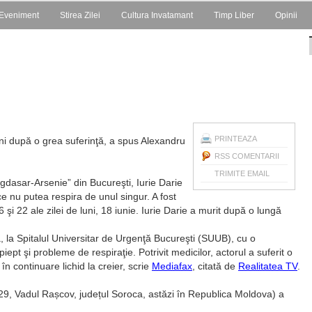
Eveniment
Stirea Zilei
Cultura Invatamant
Timp Liber
Opinii
PRINTEAZA
ani după o grea suferinţă, a spus Alexandru
RSS COMENTARII
TRIMITE EMAIL
agdasar-Arsenie” din Bucureşti, Iurie Darie
ce nu putea respira de unul singur. A fost
 şi 22 ale zilei de luni, 18 iunie. Iurie Darie a murit după o lungă
ă, la Spitalul Universitar de Urgenţă Bucureşti (SUUB), cu o
ept şi probleme de respiraţie. Potrivit medicilor, actorul a suferit o
n continuare lichid la creier, scrie
Mediafax
, citată de
Realitatea TV
.
29, Vadul Rașcov, județul Soroca, astăzi în Republica Moldova) a