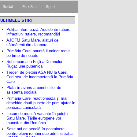
Social
Flux Stiri
Sport
ULTIMELE STIRI
Poliția informează. Accidente rutiere,
infracțiuni rutiere, recomandări
AJOFM Satu Mare, alături de
sătmărenii din diaspora
Primăria Carei anunță iluminat redus
pe timp de noapte
Schimbarea la Faţă a Domnului.
Rugăciune puternică
Treceri de pietoni AȘA NU la Carei.
Cod roșu de incompetență la Primăria
Carei
Plata în avans a beneficiilor de
asistență socială
Primăria Carei reacționează și mai
deschide două puncte de prim ajutor în
perioada caniculară
Locuri de muncă vacante în județul
Satu Mare. Țările europene vor
muncitori din România
Șase ani de școală în containere
pentru elevii români sub administrația