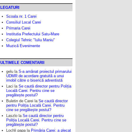
LEGATURI
Scoala nr. 1 Carei
Consiliul Local Carei
Primaria Carei
Institutia Prefectului Satu-Mare
Colegiul Tehnic "Iuliu Maniu"
Muzică Evenimente
ULTIMELE COMENTARII
gelu
la
S-a amânat proiectul primarului
UDMR de acordare gratuită a unui
imobil către o biserică adventistă
Laci
la
Se caută director pentru Poliția
Locală Carei. Pentru cine se
pregătește postul?
Buletin de Carei
la
Se caută director
pentru Poliția Locală Carei. Pentru
cine se pregătește postul?
Laszlo
la
Se caută director pentru
Poliția Locală Carei. Pentru cine se
pregătește postul?
Lochli papa
la
Primăria Carei: a plecat