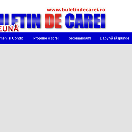
meni si Conditii
Propune o stire!
Recomandam!
Dapy vă răspunde