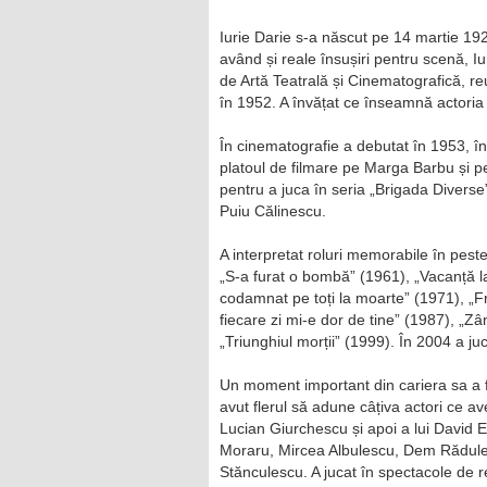
Iurie Darie s-a născut pe 14 martie 192
având și reale însușiri pentru scenă, Iur
de Artă Teatrală și Cinematografică, re
în 1952. A învățat ce înseamnă actoria
În cinematografie a debutat în 1953, în 
platoul de filmare pe Marga Barbu și pe
pentru a juca în seria „Brigada Diver
Puiu Călinescu.
A interpretat roluri memorabile în peste
„S-a furat o bombă” (1961), „Vacanță l
codamnat pe toți la moarte” (1971), „Fra
fiecare zi mi-e dor de tine” (1987), „Z
„Triunghiul morții” (1999). În 2004 a juc
Un moment important din cariera sa a 
avut flerul să adune câțiva actori ce a
Lucian Giurchescu și apoi a lui David E
Moraru, Mircea Albulescu, Dem Rădule
Stănculescu. A jucat în spectacole de re