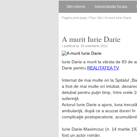
Stiri interne
Administratie locala
Pagina principala
/
Flux Stiri
/ A murit Iurie Darie
A murit Iurie Darie
• publicat la: 10 noiembrie 2012
Iurie Darie a murit la vârsta de 83 de 
Darie pentru
REALITATEA TV
.
Internat de mai multe ori la Spitalul „B
a fost de mai multe ori intubat, deoare
detubat pentru puţin timp, între orele 16
suferinţă
Actorul Iurie Darie a ajuns, luna trecut
ambulanţă, după ce a acuzat dureri în pi
complicaţie postoperatorie, acumulând î
Iurie Darie-Maximciuc (n. 14 martie 19
fost un actor român.