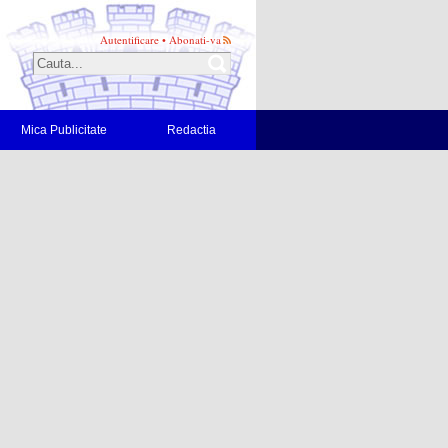
Autentificare
•
Abonati-va
Mica Publicitate
Redactia