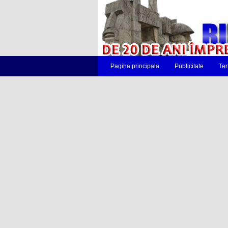
Pagina principala
Publicitate
Ter