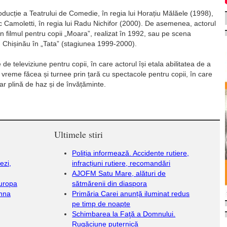
roducție a Teatrului de Comedie, în regia lui Horațiu Mălăele (1998),
c Camoletti, în regia lui Radu Nichifor (2000). De asemenea, actorul
în filmul pentru copii „Moara”, realizat în 1992, sau pe scena
n Chișinău în „Tata” (stagiunea 1999-2000).
 de televiziune pentru copii, în care actorul își etala abilitatea de a
vreme făcea și turnee prin țară cu spectacole pentru copii, în care
ar plină de haz și de învățăminte.
Ultimele stiri
Poliția informează. Accidente rutiere,
ezi,
infracțiuni rutiere, recomandări
AJOFM Satu Mare, alături de
Europa
sătmărenii din diaspora
onna
Primăria Carei anunță iluminat redus
pe timp de noapte
Schimbarea la Faţă a Domnului.
Rugăciune puternică