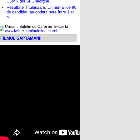
UDMR din Sf.Gheorghe
Rezultate Titularizare. Un număr de 90
de candidați au obținut note între 1 și
5
Urmariti Buletin de Carei pe Twitter la
www.twitter.com/buletindecarei
FILMUL SAPTAMANII