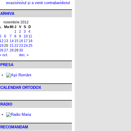
evazionistul și a venit contrabandistul
ARHIVA
noiembrie 2012
L
Ma
Mi
J
V
S
D
1
2
3
4
5
6
7
8
9
10
11
12
13
14
15
16
17
18
19
20
21
22
23
24
25
26
27
28
29
30
« oct.
dec. »
PRESA
CALENDAR ORTODOX
RADIO
RECOMANDAM