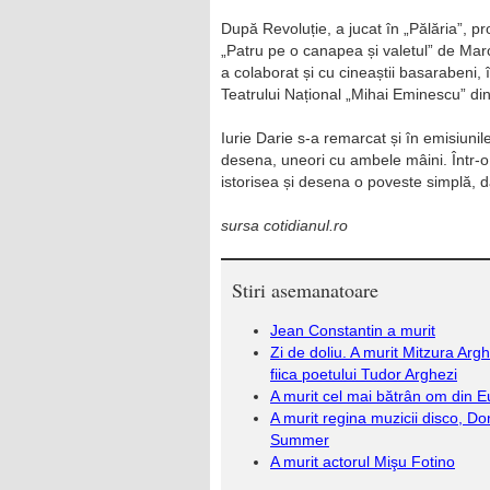
După Revoluție, a jucat în „Pălăria”, p
„Patru pe o canapea și valetul” de Mar
a colaborat și cu cineaștii basarabeni, 
Teatrului Național „Mihai Eminescu” di
Iurie Darie s-a remarcat și în emisiunile
desena, uneori cu ambele mâini. Într-o 
istorisea și desena o poveste simplă, d
sursa cotidianul.ro
Stiri asemanatoare
Jean Constantin a murit
Zi de doliu. A murit Mitzura Argh
fiica poetului Tudor Arghezi
A murit cel mai bătrân om din 
A murit regina muzicii disco, D
Summer
A murit actorul Mişu Fotino