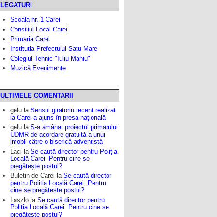
LEGATURI
Scoala nr. 1 Carei
Consiliul Local Carei
Primaria Carei
Institutia Prefectului Satu-Mare
Colegiul Tehnic "Iuliu Maniu"
Muzică Evenimente
ULTIMELE COMENTARII
gelu
la
Sensul giratoriu recent realizat
la Carei a ajuns în presa națională
gelu
la
S-a amânat proiectul primarului
UDMR de acordare gratuită a unui
imobil către o biserică adventistă
Laci
la
Se caută director pentru Poliția
Locală Carei. Pentru cine se
pregătește postul?
Buletin de Carei
la
Se caută director
pentru Poliția Locală Carei. Pentru
cine se pregătește postul?
Laszlo
la
Se caută director pentru
Poliția Locală Carei. Pentru cine se
pregătește postul?