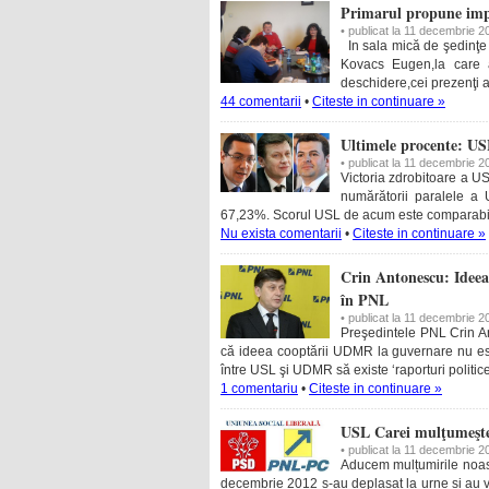
Primarul propune impo
• publicat la 11 decembrie 2
In sala mică de şedinţe 
Kovacs Eugen,la care au
deschidere,cei prezenţi a
44 comentarii
•
Citeste in continuare »
Ultimele procente: US
• publicat la 11 decembrie 2
Victoria zdrobitoare a U
numărătorii paralele a
67,23%. Scorul USL de acum este comparabil c
Nu exista comentarii
•
Citeste in continuare »
Crin Antonescu: Ideea
în PNL
• publicat la 11 decembrie 2
Preşedintele PNL Crin Anto
că ideea cooptării UDMR la guvernare nu este a
între USL şi UDMR să existe ‘raporturi politic
1 comentariu
•
Citeste in continuare »
USL Carei mulţumeşte 
• publicat la 11 decembrie 2
Aducem mulțumirile noast
decembrie 2012 s-au deplasat la urne si au vo