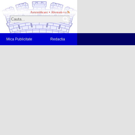
Autentificare
•
Abonati-va
Mica Publicitate
Redactia