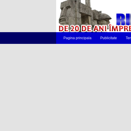
Pagina principala
Publicitate
Ter