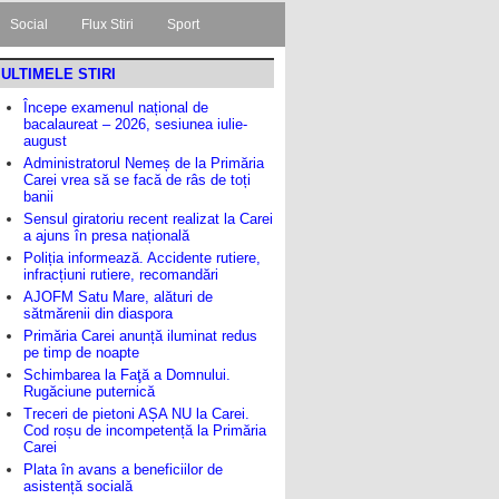
Social
Flux Stiri
Sport
ULTIMELE STIRI
Începe examenul național de
bacalaureat – 2026, sesiunea iulie-
august
Administratorul Nemeș de la Primăria
Carei vrea să se facă de râs de toți
banii
Sensul giratoriu recent realizat la Carei
a ajuns în presa națională
Poliția informează. Accidente rutiere,
infracțiuni rutiere, recomandări
AJOFM Satu Mare, alături de
sătmărenii din diaspora
Primăria Carei anunță iluminat redus
pe timp de noapte
Schimbarea la Faţă a Domnului.
Rugăciune puternică
Treceri de pietoni AȘA NU la Carei.
Cod roșu de incompetență la Primăria
Carei
Plata în avans a beneficiilor de
asistență socială