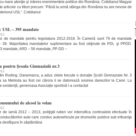
u mare atenţie şi interes evenimentele politice din România. Cotidianul Magyar
e articole cu titluri precum: “Până la urmă stânga din România nu are nevoie de
nteriorul USL”. Cotidianul
C: USL – 395 mandate
012
rul de mandate pentru legislatura 2012-2016. În Cameră sunt 79 de mandate
– 39. Majoritatea mandatelor suplimentare au fost obţinute de PDL şi PPDD.
73 mandate, ARD – 56 mandate, PP-DD –
a pentru Şcoala Gimnazială nr.3
012
. din Roding, Danemarca, a adus zilele trecute o donație Școlii Gimnaziale Nr. 3
ia sa Melinda au fost cei cărora li se datorează sosirea danezilor la Carei. La
e existență, generoasa Asociație sportivă l-a contactat
nsumului de alcool la volan
012
de iarnă 2012 – 2013, poliţiştii rutieri vor intensifica controalele efectuate în
 conducătorilor auto care conduc autovehicule pe drumurile publice sub influenţa
 va desfăşura în săptămâna