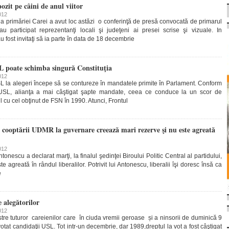
zit pe câini de anul viitor
012
a primăriei Carei a avut loc astăzi o conferinţă de presă convocată de primarul
 participat reprezentanţi locali şi judeţeni ai presei scrise şi vizuale. In
u fost invitaţi să ia parte în data de 18 decembrie
L poate schimba singură Constituţia
012
SL la alegeri începe să se contureze în mandatele primite în Parlament. Conform
 USL, alianţa a mai câştigat şapte mandate, ceea ce conduce la un scor de
u cel obţinut de FSN în 1990. Atunci, Frontul
 cooptării UDMR la guvernare creează mari rezerve şi nu este agreată
012
nescu a declarat marţi, la finalul şedinţei Biroului Politic Central al partidului,
greată în rândul liberalilor. Potrivit lui Antonescu, liberalii îşi doresc însă ca
e
alegătorilor
012
re tuturor careienilor care în ciuda vremii geroase și a ninsorii de duminică 9
tat candidaţii USL. Tot intr-un decembrie, dar 1989,dreptul la vot a fost câştigat