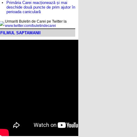
Primăria Carei reacționează și mai
deschide două puncte de prim ajutor în
perioada caniculară
Urmariti Buletin de Carei pe Twitter la
www.twitter.com/buletindecarei
FILMUL SAPTAMANII