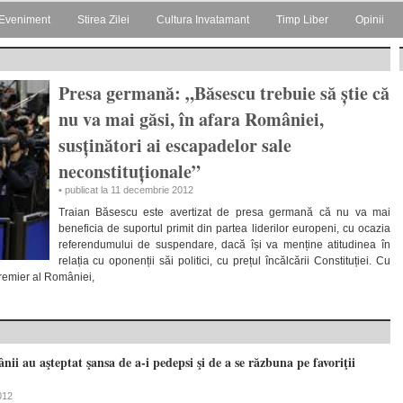
Eveniment
Stirea Zilei
Cultura Invatamant
Timp Liber
Opinii
Presa germană: „Băsescu trebuie să știe că
nu va mai găsi, în afara României,
susținători ai escapadelor sale
neconstituționale”
• publicat la 11 decembrie 2012
Traian Băsescu este avertizat de presa germană că nu va mai
beneficia de suportul primit din partea liderilor europeni, cu ocazia
referendumului de suspendare, dacă își va menține atitudinea în
relația cu oponenții săi politici, cu prețul încălcării Constituției. Cu
premier al României,
 au aşteptat şansa de a-i pedepsi şi de a se răzbuna pe favoriţii
012