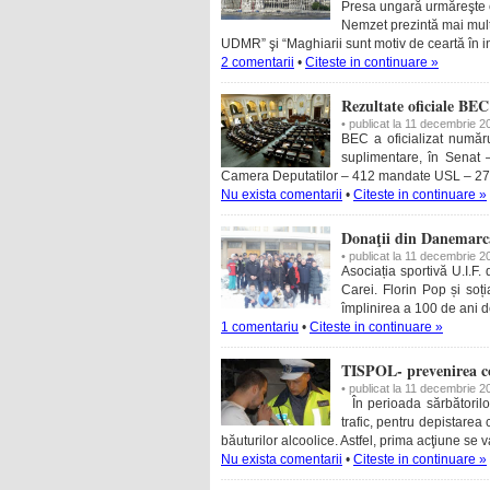
Presa ungară urmăreşte c
Nemzet prezintă mai mult
UDMR” şi “Maghiarii sunt motiv de ceartă în i
2 comentarii
•
Citeste in continuare »
Rezultate oficiale BE
• publicat la 11 decembrie 2
BEC a oficializat numă
suplimentare, în Senat 
Camera Deputatilor – 412 mandate USL – 2
Nu exista comentarii
•
Citeste in continuare »
Donaţii din Danemarc
• publicat la 11 decembrie 2
Asociația sportivă U.I.F
Carei. Florin Pop și soț
împlinirea a 100 de ani d
1 comentariu
•
Citeste in continuare »
TISPOL- prevenirea co
• publicat la 11 decembrie 2
În perioada sărbătorilor 
trafic, pentru depistarea
băuturilor alcoolice. Astfel, prima acţiune se
Nu exista comentarii
•
Citeste in continuare »