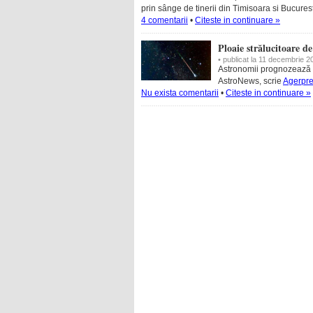
prin sânge de tinerii din Timisoara si Bucurest
4 comentarii
•
Citeste in continuare »
Ploaie strălucitoare d
• publicat la 11 decembrie 2
Astronomii prognozează pe
AstroNews, scrie
Agerpre
Nu exista comentarii
•
Citeste in continuare »