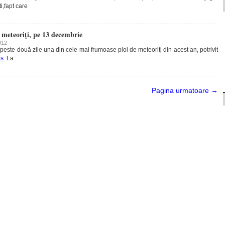
i,fapt care
e meteoriţi, pe 13 decembrie
012
ste două zile una din cele mai frumoase ploi de meteoriţi din acest an, potrivit
s.
La
Pagina urmatoare →