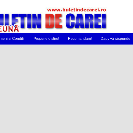
meni si Conditii
Propune o stire!
Recomandam!
Dapy vă răspunde