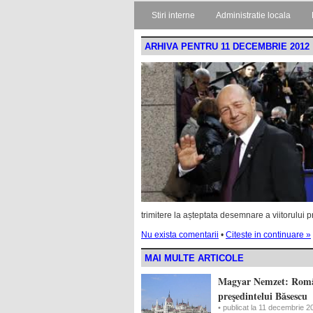
Stiri interne
Administratie locala
ARHIVA PENTRU 11 DECEMBRIE 2012
trimitere la așteptata desemnare a viitorului 
Nu exista comentarii
•
Citeste in continuare »
MAI MULTE ARTICOLE
Magyar Nemzet: Românii
preşedintelui Băsescu
• publicat la 11 decembrie 2