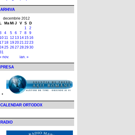
ARHIVA
decembrie 2012
L
Ma
Mi
J
V
S
D
1
2
3
4
5
6
7
8
9
10
11
12
13
14
15
16
17
18
19
20
21
22
23
24
25
26
27
28
29
30
31
« nov.
ian. »
PRESA
CALENDAR ORTODOX
RADIO