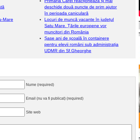
Primăria Carei reacționează și mai
ată
deschide două puncte de prim ajutor
în perioada caniculară
tu-Mare
Locuri de muncă vacante în județul
Satu Mare. Țările europene vor
muncitori din România
Șase ani de școală în containere
pentru elevii români sub administrația
UDMR din Sf.Gheorghe
Nume (required)
Email (nu va fi publicat) (required)
Site web