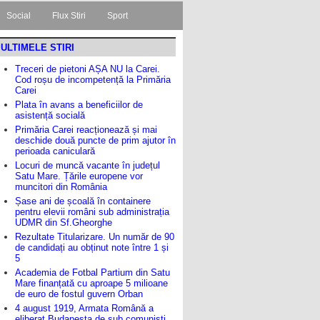
Social
Flux Stiri
Sport
ULTIMELE STIRI
Treceri de pietoni AȘA NU la Carei.
Cod roșu de incompetență la Primăria
Carei
Plata în avans a beneficiilor de
asistență socială
Primăria Carei reacționează și mai
deschide două puncte de prim ajutor în
perioada caniculară
Locuri de muncă vacante în județul
Satu Mare. Țările europene vor
muncitori din România
Șase ani de școală în containere
pentru elevii români sub administrația
UDMR din Sf.Gheorghe
Rezultate Titularizare. Un număr de 90
de candidați au obținut note între 1 și
5
Academia de Fotbal Partium din Satu
Mare finanțată cu aproape 5 milioane
de euro de fostul guvern Orban
4 august 1919, Armata Română a
eliberat Budapesta de sub comuniști