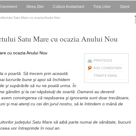
Eveniment
Stirea Zilei
Cultura Invatamant
Timp Liber
Opinii
Prefectului Satu Mare cu ocazia Anului Nou
ectului Satu Mare cu ocazia Anului Nou
PRINTEAZA
RSS COMENTARII
 la o poartă. Să trecem prin această
TRIMITE EMAIL
ai lucrurile bune şi apoi să închidem
jile şi supărările să nu ne poată urma. În
 ne gândim şi la cei năpăstuiţi de soartă. Oamenii au devenit
ar avem convingerea că nepăsarea şi ignoranta sunt doar trecătoare,
uni şi mai atenţi cu cei din jurul nostru, să le întindem o mână de
cuitorilor judeţului Satu Mare să aibă parte numai de sănătate, bucurii
ot ceea vor întreprinde în noul an.