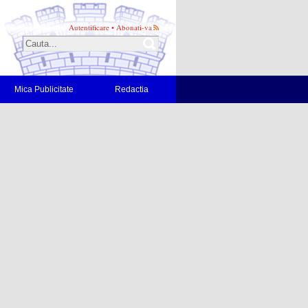
Autentificare
•
Abonati-va
Mica Publicitate
Redactia