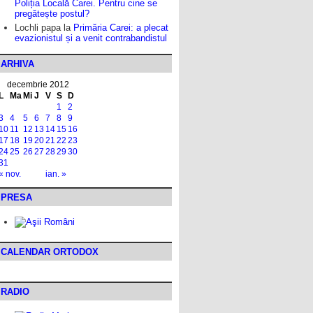
Poliția Locală Carei. Pentru cine se
pregătește postul?
Lochli papa
la
Primăria Carei: a plecat
evazionistul și a venit contrabandistul
ARHIVA
decembrie 2012
L
Ma
Mi
J
V
S
D
1
2
3
4
5
6
7
8
9
10
11
12
13
14
15
16
17
18
19
20
21
22
23
24
25
26
27
28
29
30
31
« nov.
ian. »
PRESA
CALENDAR ORTODOX
RADIO