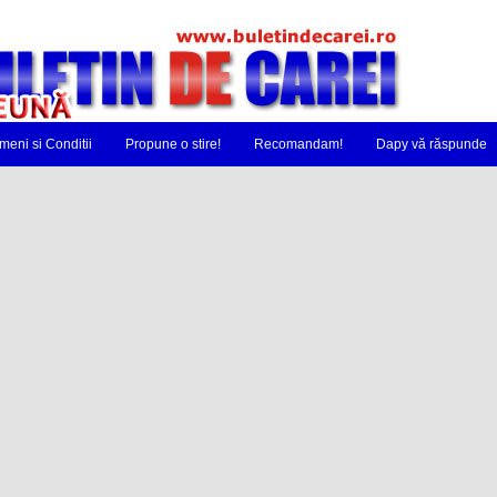
meni si Conditii
Propune o stire!
Recomandam!
Dapy vă răspunde