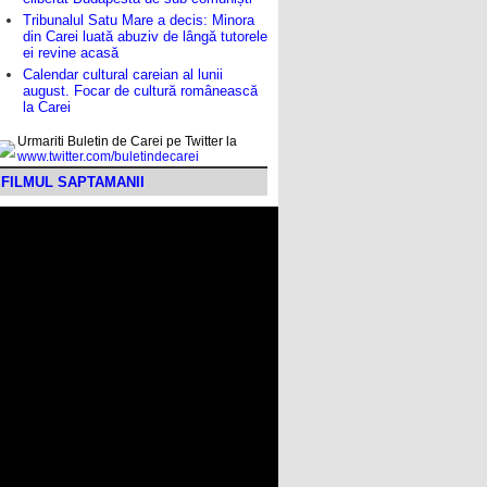
Tribunalul Satu Mare a decis: Minora
din Carei luată abuziv de lângă tutorele
ei revine acasă
Calendar cultural careian al lunii
august. Focar de cultură românească
la Carei
Urmariti Buletin de Carei pe Twitter la
www.twitter.com/buletindecarei
FILMUL SAPTAMANII