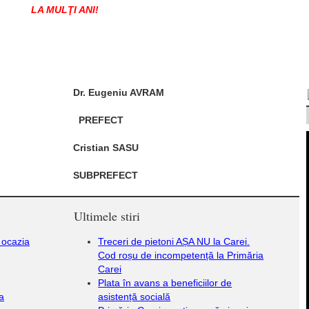
LA MULŢI
ANI
!
niu AVRAM
ECT
n SASU
EFECT
Ultimele stiri
u ocazia
Treceri de pietoni AȘA NU la Carei.
Cod roșu de incompetență la Primăria
Carei
Plata în avans a beneficiilor de
a
asistență socială