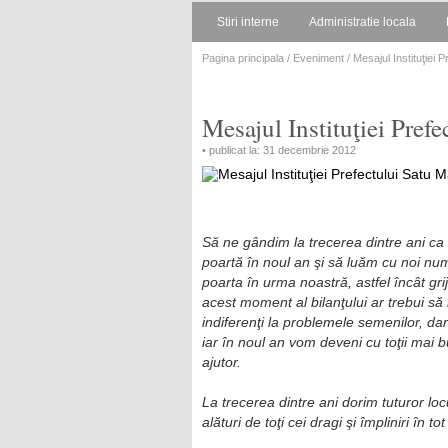
Stiri interne
Administratie locala
Pagina principala
/
Eveniment
/ Mesajul Instituţiei 
Mesajul Instituţiei Pref
• publicat la: 31 decembrie 2012
Să ne gândim la trecerea dintre ani ca
poartă în noul an şi să luăm cu noi num
poarta în urma noastră, astfel încât gri
acest moment al bilanţului ar trebui să
indiferenţi la problemele semenilor, d
iar în noul an vom deveni cu toţii mai b
ajutor.
La trecerea dintre ani dorim tuturor lo
alături de toţi cei dragi şi împliniri în t