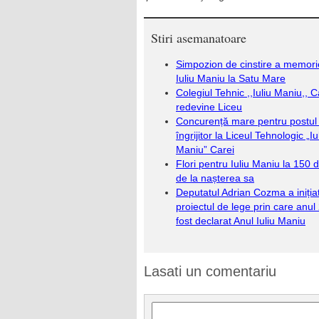
Stiri asemanatoare
Simpozion de cinstire a memorie
Iuliu Maniu la Satu Mare
Colegiul Tehnic ,,Iuliu Maniu,, C
redevine Liceu
Concurență mare pentru postul
îngrijitor la Liceul Tehnologic „Iu
Maniu” Carei
Flori pentru Iuliu Maniu la 150 
de la nașterea sa
Deputatul Adrian Cozma a iniția
proiectul de lege prin care anul
fost declarat Anul Iuliu Maniu
Lasati un comentariu