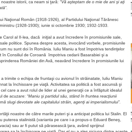
i noastre istorii, ca neam si ţară:
“Vă aşteptam de o mie de ani şi aţi
ată”.
ului Naţional Român (1918-1926), al Partidului Naţional Tărănesc
ministru (1928-1930); iunie si octombrie 1930; 1932-1933.
 Carol al II-lea, dacă iniţial a avut încredere în promisiunile sale,
ile sale politice. Spunea despre acesta, invocând vorbele, promisiunile
cum nu sunt doi în România. Iuliu Maniu a fost împotriva tendinţelor
otat în Consiliul de Coroană împotriva cedarii Basarabiei şi a
esprinderea României din Axă, neavând încredere în promisiunile lui
 a trimite o echipa de fruntaşi cu avionul în străinatate, Iuliu Maniu
at la închisoare pe viaţă. Activitatea sa politică a fost ascunsă şi
el care a avut rolul de lider al unei generaţii ce a înfăptuit idealul
tul de acuzare:
“Maniu şi partidul său, stând în fruntea reacţiunii
 slugi devotate ale capitalului străin, agenţi ai imperialismului”.
ăţii noastre de către marile puteri şi a anticipat politica lui Stalin. El
cu puterea stalinistă (varianta pe care i-a propus-o Eduard Beneş,
vacia) sau ar fi putut să părasească ţara, având sprijinul
narea sa la închisoare pe viaţă. Dar el nu a ales niciuna dintre aceste