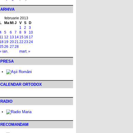
ARHIVA
februarie 2013
L
Ma
Mi
J
V
S
D
1
2
3
4
5
6
7
8
9
10
11
12
13
14
15
16
17
18
19
20
21
22
23
24
25
26
27
28
« ian.
mart. »
PRESA
CALENDAR ORTODOX
RADIO
RECOMANDAM