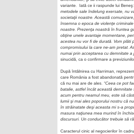
variante. Iată ce ii raspunde lui Beneş
metodele sale îndelung exersate, nu va
societaţii noastre. Această comunizare,
însemna o epoca de violenţe criminale a
noastre. Prezenţa noastră în fruntea g
obţine unele avantaje momentane, pentr
acestea nu vor fi de durată. Vom plăti 
compromisului la care ne-am pretat. Ast
numai prin acceptarea cu demnitate a je
sinucidă, ca o confirmare a previziunilo
După întâlnirea cu Harriman, reprezen
care România a fost abandonată pentru m
că nu mai are de ales.
“Ceea ce pot fa
batalie, astfel încât această demnitate 
acum pentru neamul meu, este să câstig 
lumii şi mai ales poporului nostru că 
în străinatate deşi aceasta mi s-a prop
masura naţiunea mea murind în închisor
discursuri. Un conducător tr
e
buie să ră
Caracterul cinic al negocierilor în cad