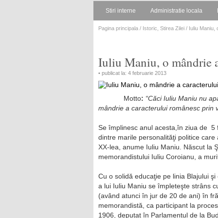
Stiri interne
Administratie locala
Pagina principala
/
Istoric
,
Stirea Zilei
/ Iuliu Maniu,
Iuliu Maniu, o mândrie 
• publicat la: 4 februarie 2013
Motto
:
“Căci Iuliu Maniu nu apar
mândrie a caracterului românesc prin 
Se împlinesc anul acesta,în ziua de 5 
dintre marile personalităţi politice care
XX-lea, anume Iuliu Maniu. Născut la Şi
memorandistului Iuliu Coroianu, a murit 
Cu o solidă educaţie pe linia Blajului şi 
a lui Iuliu Maniu se împleteşte strâns 
(având atunci în jur de 20 de ani) în 
memorandistă, ca participant la procesul 
1906, deputat în Parlamentul de la Bud