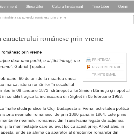
Eveniment
Stirea Zilei
Cultura Invatamant
Timp Liber
Opinii
 o mândrie a caracterului românesc prin vreme
a caracterului românesc prin vreme
PRINTEAZA
ţine doar unui partid, e al ţării întregi, e o
vreme”.
Gabriel Ţepelea
RSS COMENTARII
TRIMITE EMAIL
februarie, 60 de ani de la moartea uneia
 au marcat istoria românilor în secolul al
mleu în 08 ianuarie 1873, strănepot a lui Simion Bărnuţiu şi nepot al
în condiţii tragice la închisoarea din Sighet în 05 februarie 1953.
cu înalte studii juridice la Cluj, Budapesta si Viena, activitatea politică
cu istoria neamului românesc, de prin 1890 până în 1964. Este prins
frământarile neamului românesc din Transilvania legate de acţiunea
şi la manifestaţiile care au avut loc cu acest prilej. A fost ales, în
apesta, unde se afirmă ca apărator al drepturilor românilor din