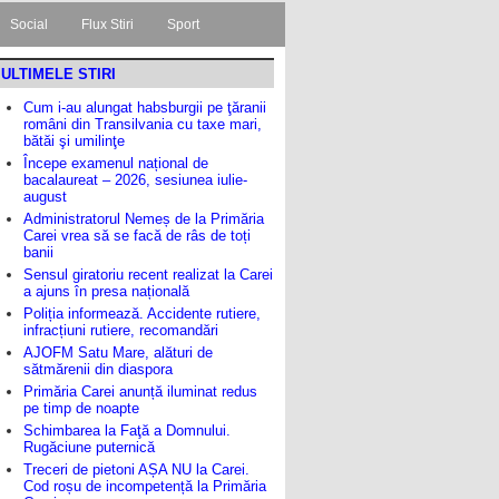
Social
Flux Stiri
Sport
ULTIMELE STIRI
Cum i-au alungat habsburgii pe ţăranii
români din Transilvania cu taxe mari,
bătăi şi umilinţe
Începe examenul național de
bacalaureat – 2026, sesiunea iulie-
august
Administratorul Nemeș de la Primăria
Carei vrea să se facă de râs de toți
banii
Sensul giratoriu recent realizat la Carei
a ajuns în presa națională
Poliția informează. Accidente rutiere,
infracțiuni rutiere, recomandări
AJOFM Satu Mare, alături de
sătmărenii din diaspora
Primăria Carei anunță iluminat redus
pe timp de noapte
Schimbarea la Faţă a Domnului.
Rugăciune puternică
Treceri de pietoni AȘA NU la Carei.
Cod roșu de incompetență la Primăria