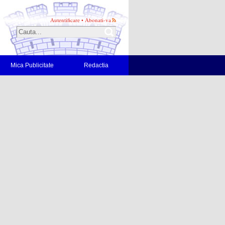
Autentificare
•
Abonati-va
Mica Publicitate
Redactia