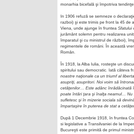
monarhia bicefală şi împotriva tendinţe
In 1906 refuză se semneze o declaraţie d
razboi) şi este trimis pe front la 45 de 
Viena, unde ajunge în fruntea
Sfatului 
jurământ solemn pentru realizarea unita
împaratul şi cu ministrul de război), împ
regimentele de români. În această vrem
Român.
În 1918, la Alba Iulia, rosteşte un discu
spiritului sau democratic. Iată câteva 
noastre naţionale ca un triumf al libert
asupriţi, asupritori. Noi voim să întrona
cetăţenilor… Este adânc înrădăcinată 
poate întări ţara şi înalţa neamul… Nu s
sufletesc şi în mizerie sociala să devină
împartaşire în puterea de stat a cetăţen
După 1 Decembrie 1918, în fruntea Consil
si legislative a Transilvaniei de la Imp
Bucureşti este primită de primul minist