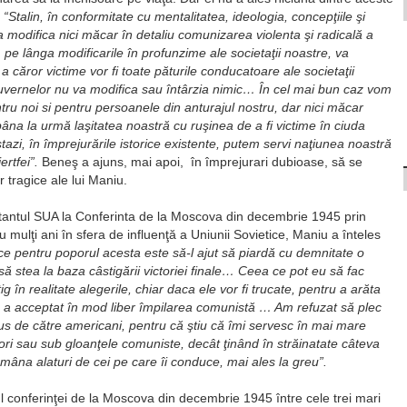
:
“Stalin, în conformitate cu mentalitatea, ideologia, concepţiile şi
 modifica nici măcar în detaliu comunizarea violenta şi radicală a
 pe lânga modificarile în profunzime ale societaţii noastre, va
 căror victime vor fi toate păturile conducatoare ale societaţii
uvernelor nu va modifica sau întârzia nimic… În cel mai bun caz vom
u noi si pentru persoanele din anturajul nostru, dar nici măcar
pâna la urmă laşitatea noastră cu ruşinea de a fi victime în ciuda
azi, în împrejurările istorice existente, putem servi naţiunea noastră
rtfei”.
Beneş a ajuns, mai apoi, în împrejurari dubioase, să se
r tragice ale lui Maniu.
tantul SUA la Conferinta de la Moscova din decembrie 1945 prin
ulţi ani în sfera de influenţă a Uniunii Sovietice, Maniu a înteles
ce pentru poporul acesta este să-l ajut să piardă cu demnitate o
să stea la baza câstigării victoriei finale… Ceea ce pot eu să fac
în realitate alegerile, chiar daca ele vor fi trucate, pentru a arăta
nu a acceptat în mod liber împilarea comunistă … Am refuzat să plec
us de către americani, pentru că ştiu că îmi servesc în mai mare
i sau sub gloanţele comuniste, decât ţinând în străinatate câteva
mâna alaturi de cei pe care îi conduce, mai ales la greu”.
rul conferinţei de la Moscova din decembrie 1945 între cele trei mari