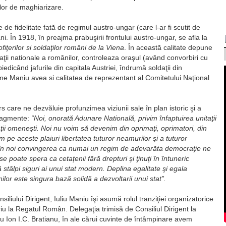
lor de maghiarizare.
e fidelitate fată de regimul austro-ungar (care l-ar fi scutit de
ani. În 1918, în preajma prabuşirii frontului austro-ungar, se afla la
ofiţerilor si soldaţilor români de la Viena
. În această calitate depune
ţii nationale a românilor, controleaza oraşul (având convorbiri cu
iedicând jafurile din capitala Austriei, îndrumă soldaţii din
e Maniu avea si calitatea de reprezentant al Comitetului Naţional
rs care ne dezvăluie profunzimea viziunii sale în plan istoric şi a
fragmente:
“Noi, onorată Adunare Natională, privim înfaptuirea unitaţii
aţii omeneşti. Noi nu voim să devenim din oprimaţi, oprimatori, din
m pe aceste plaiuri libertatea tuturor neamurilor şi a tuturor
în noi convingerea ca numai un regim de adevarăta democraţie ne
e poate spera ca cetaţenii fără drepturi şi ţinuţi în întuneric
 stâlpi siguri ai unui stat modern. Deplina egalitate şi egala
ilor este singura bază solidă a dezvoltarii unui stat”.
iului Dirigent, Iuliu Maniu îşi asumă rolul tranziţiei organizatorice
eriu la Regatul Român. Delegaţia trimisă de Consiliul Dirigent la
ru Ion I.C. Bratianu, în ale cărui cuvinte de întâmpinare avem