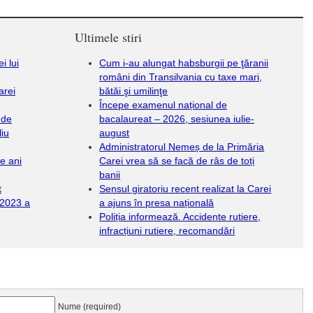
Ultimele stiri
i lui
Cum i-au alungat habsburgii pe ţăranii
români din Transilvania cu taxe mari,
arei
bătăi şi umilinţe
Începe examenul național de
 de
bacalaureat – 2026, sesiunea iulie-
liu
august
Administratorul Nemeș de la Primăria
de ani
Carei vrea să se facă de râs de toți
banii
t
Sensul giratoriu recent realizat la Carei
 2023 a
a ajuns în presa națională
Poliția informează. Accidente rutiere,
infracțiuni rutiere, recomandări
Nume (required)