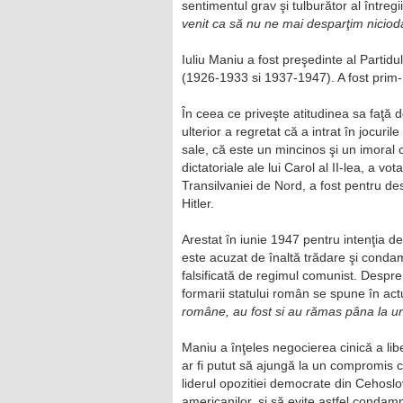
sentimentul grav şi tulburător al întregi
venit ca să nu ne mai desparţim niciod
Iuliu Maniu a fost preşedinte al Partid
(1926-1933 si 1937-1947). A fost prim-
În ceea ce priveşte atitudinea sa faţă de
ulterior a regretat că a intrat în jocur
sale, că este un mincinos şi un imoral 
dictatoriale ale lui Carol al II-lea, a v
Transilvaniei de Nord, a fost pentru d
Hitler.
Arestat în iunie 1947 pentru intenţia de
este acuzat de înaltă trădare şi condamn
falsificată de regimul comunist. Despre c
formarii statului român se spune în ac
române, au fost si au rămas pâna la urmă
Maniu a înţeles negocierea cinică a libert
ar fi putut să ajungă la un compromis 
liderul opozitiei democrate din Cehoslo
americanilor, şi să evite astfel condam