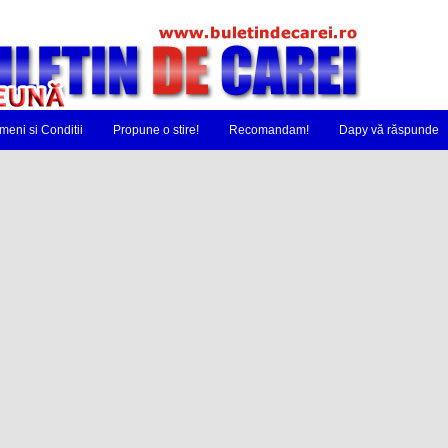
meni si Conditii
Propune o stire!
Recomandam!
Dapy vă răspunde