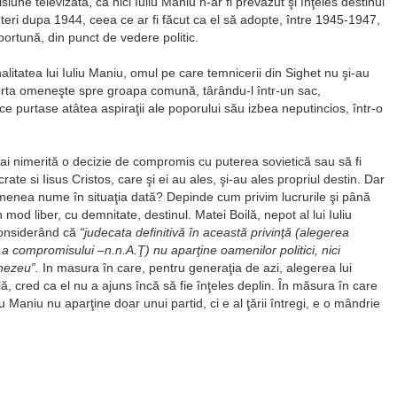
siune televizată, că nici Iuliu Maniu n-ar fi prevăzut şi înţeles destinul
uteri dupa 1944, ceea ce ar fi făcut ca el să adopte, între 1945-1947,
portună, din punct de vedere politic.
litatea lui Iuliu Maniu, omul pe care temnicerii din Sighet nu şi-au
orta omeneşte spre groapa comună, târându-l într-un sac,
ce purtase atâtea aspiraţii ale poporului său izbea neputincios, într-o
ai nimerită o decizie de compromis cu puterea sovietică sau să fi
crate si Iisus Cristos, care şi ei au ales, şi-au ales propriul destin. Dar
nea nume în situaţia dată? Depinde cum privim lucrurile şi până
d liber, cu demnitate, destinul. Matei Boilă, nepot al lui Iuliu
considerând că
“judecata definitivă în această privinţă (alegerea
 a compromisului –n.n.A.Ţ) nu aparţine oamenilor politici, nici
mnezeu”.
In masura în care, pentru generaţia de azi, alegerea lui
ă, cred ca el nu a ajuns încă să fie înţeles deplin. În măsura în care
 Maniu nu aparţine doar unui partid, ci e al ţării întregi, e o mândrie