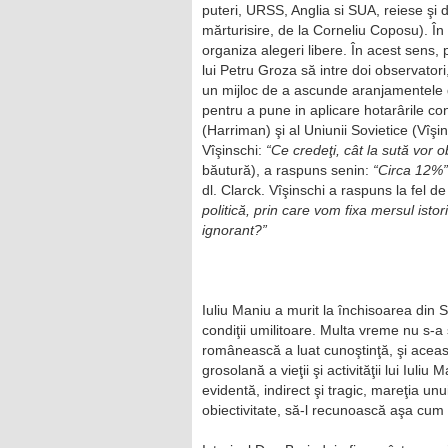
puteri, URSS, Anglia si SUA, reiese şi d
mărturisire, de la Corneliu Coposu). În
organiza alegeri libere. În acest sens, 
lui Petru Groza să intre doi observatori
un mijloc de a ascunde aranjamentele d
pentru a pune in aplicare hotarârile con
(Harriman) şi al Uniunii Sovietice (Vîş
Vîşinschi:
“Ce credeţi, cât la sută vor 
băutură), a raspuns senin:
“Circa 12%”
dl. Clarck. Vîşinschi a raspuns la fel d
politică, prin care vom fixa mersul ist
ignorant?”
Iuliu Maniu a murit la închisoarea din S
condiţii umilitoare. Multa vreme nu s-
românească a luat cunoştinţă, şi aceas
grosolană a vieţii şi activităţii lui Iuliu
evidentă, indirect şi tragic, mareţia unui
obiectivitate, să-l recunoască aşa cum 