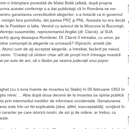
intr-o întimplare povestită de Matei Boilă (aflată, după propria
 urma acestei conferinţe s-a dat publicitaţii că în România se vor
pentru garantarea corectitudinii alegerilor, s-a hotarât ca in guvernul
, miniştri fara portofoliu, din partea PNŢ şi PNL. Aceasta nu era decât
e la Postdam si Ialta. Venind cu avionul de la Moscova la Bucureşti,
ferinţei susamintite, reprezentantul Angliei (dl. Clarck), al SUA
inschi) ajung deasupra României. Dl. Clarck îl intreaba, cu umor, pe
obtine comuniştii la alegerile ce urmează?
Vîşinschi, ametit (de
.
Atunci cum de aţi acceptat alegerile, a întrebat, facând pe naivul,
e senin:
“Credeţi că sîntem chiar atît de proşti încît întreaga noastră
oriei pe sute de ani, să o lăsăm pe seama judecaţii unui popor
ighet (cu o luna înainte de moartea lui Stalin) în 05 februarie 1953 în
a ştiu nimic … Abia după doua decenii de la moartea sa opinia publică
ta prin intermediul mediilor de informare occidentale. Denaturarea
 Maniu este într-un fel explicabila (desi, altfel, inacceptabilă), scoţând în
 caracter pe care istoricii nostri, de azi şi de mâine, ar trebui, cu
este.