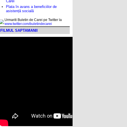
Carei
Plata în avans a beneficiilor de
asistență socială
Urmariti Buletin de Carei pe Twitter la
www.twitter.com/buletindecarei
FILMUL SAPTAMANII