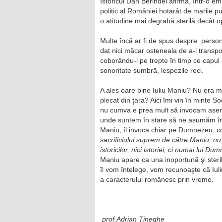
Istoricul Dan Berindei afirma, într-o emi
politic al României hotarât de marile p
o atitudine mai degrabă sterilă decât o
Multe încă ar fi de spus despre persona
dat nici măcar osteneala de a-l transp
coborându-l pe trepte în timp ce capul 
sonoritate sumbră, lespezile reci.
A ales oare bine Iuliu Maniu? Nu era m
plecat din ţara? Aici îmi vin în minte So
nu cumva e prea mult să invocam aseme
unde suntem în stare să ne asumăm în mo
Maniu, îl invoca chiar pe Dumnezeu, 
sacrificiului suprem de către Maniu, nu
istoricilor, nici istoriei, ci numai lui Du
Maniu apare ca una inoportună şi steril
îl vom întelege, vom recunoaşte că Iuliu
a caracterului românesc prin vreme.
prof.Adrian Ţineghe