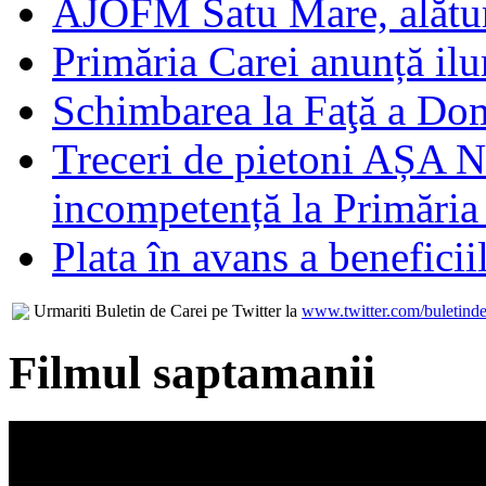
AJOFM Satu Mare, alături
Primăria Carei anunță il
Schimbarea la Faţă a Do
Treceri de pietoni AȘA N
incompetență la Primăria
Plata în avans a beneficii
Urmariti Buletin de Carei pe Twitter la
www.twitter.com/buletinde
Filmul saptamanii