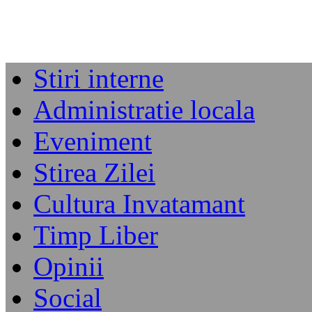
Stiri interne
Administratie locala
Eveniment
Stirea Zilei
Cultura Invatamant
Timp Liber
Opinii
Social