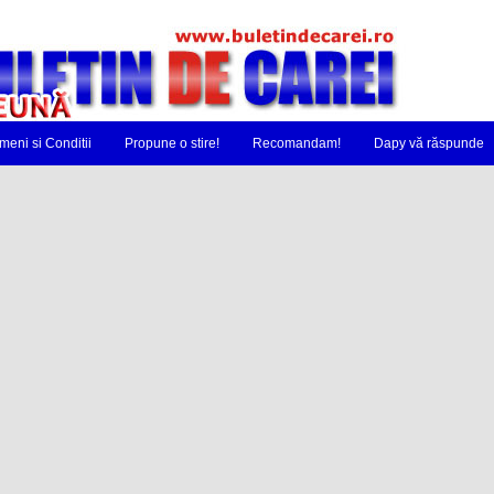
meni si Conditii
Propune o stire!
Recomandam!
Dapy vă răspunde