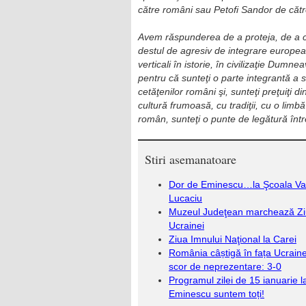
către români sau Petofi Sandor de cătr
Avem răspunderea de a proteja, de a con
destul de agresiv de integrare europea
verticali în istorie, în civilizaţie Dumne
pentru că sunteţi o parte integrantă a 
cetăţenilor români şi, sunteţi preţuiţi d
cultură frumoasă, cu tradiţii, cu o limbă 
român, sunteţi o punte de legătură între
Stiri asemanatoare
Dor de Eminescu…la Şcoala Va
Lucaciu
Muzeul Judeţean marchează Z
Ucrainei
Ziua Imnului Naţional la Carei
România câștigă în fața Ucraine
scor de neprezentare: 3-0
Programul zilei de 15 ianuarie l
Eminescu suntem toți!