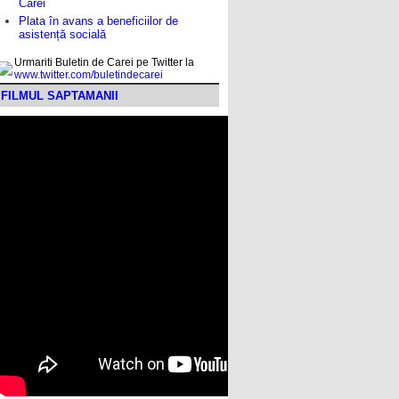
Carei
Plata în avans a beneficiilor de
asistență socială
Urmariti Buletin de Carei pe Twitter la
www.twitter.com/buletindecarei
FILMUL SAPTAMANII