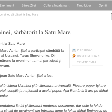
Eveniment
Stirea Zilei
Cultura Invatamant
Timp Liber
Opinii
 Ucrainei, sărbătorit la Satu Mare
inei, sărbătorit la Satu Mare
PRINTEAZA
 Mare Adrian Ştef a participat sâmbătă la
l al Ucrainei, Taras Shevchenko. Din
RSS COMENTARII
tmărene la eveniment a mai participat şi
TRIMITE EMAIL
 Avram.
eţean Satu Mare Adrian Ştef a fost:
n istoria Ucrainei şi în literatura universală. Fiecare popor îşi are
letul, conştiinţa naţională a acelui popor. Aşa România îl are pe Mihai
henko.
ondatorul limbii şi literaturii moderne ucrainene, dar este la fel de
bit şi cinstit de ucrainenii din întreaga lume la fel ca Mihai Eminescu de