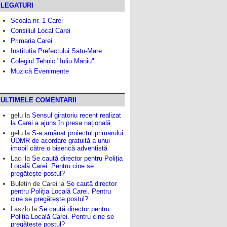
LEGATURI
Scoala nr. 1 Carei
Consiliul Local Carei
Primaria Carei
Institutia Prefectului Satu-Mare
Colegiul Tehnic "Iuliu Maniu"
Muzică Evenimente
ULTIMELE COMENTARII
gelu
la
Sensul giratoriu recent realizat
la Carei a ajuns în presa națională
gelu
la
S-a amânat proiectul primarului
UDMR de acordare gratuită a unui
imobil către o biserică adventistă
Laci
la
Se caută director pentru Poliția
Locală Carei. Pentru cine se
pregătește postul?
Buletin de Carei
la
Se caută director
pentru Poliția Locală Carei. Pentru
cine se pregătește postul?
Laszlo
la
Se caută director pentru
Poliția Locală Carei. Pentru cine se
pregătește postul?