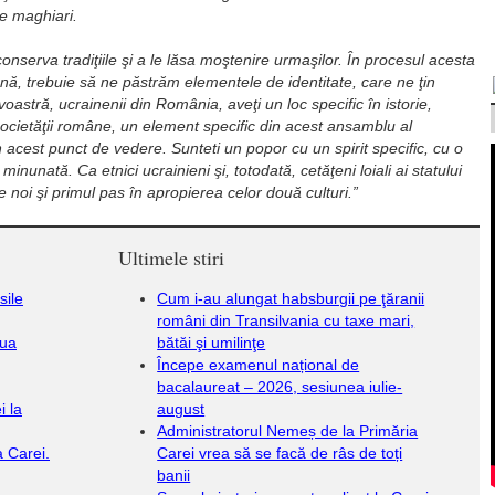
e maghiari.
serva tradiţiile şi a le lăsa moştenire urmaşilor. În procesul acesta
nă, trebuie să ne păstrăm elementele de identitate, care ne ţin
avoastră, ucrainenii din România, aveţi un loc specific în istorie,
societăţii române, un element specific din acest ansamblu al
in acest punct de vedere. Sunteti un popor cu un spirit specific, cu o
minunată. Ca etnici ucrainieni şi, totodată, cetăţeni loiali ai statului
 noi şi primul pas în apropierea celor două culturi.”
Ultimele stiri
sile
Cum i-au alungat habsburgii pe ţăranii
români din Transilvania cu taxe mari,
iua
bătăi şi umilinţe
Începe examenul național de
bacalaureat – 2026, sesiunea iulie-
i la
august
Administratorul Nemeș de la Primăria
a Carei.
Carei vrea să se facă de râs de toți
banii