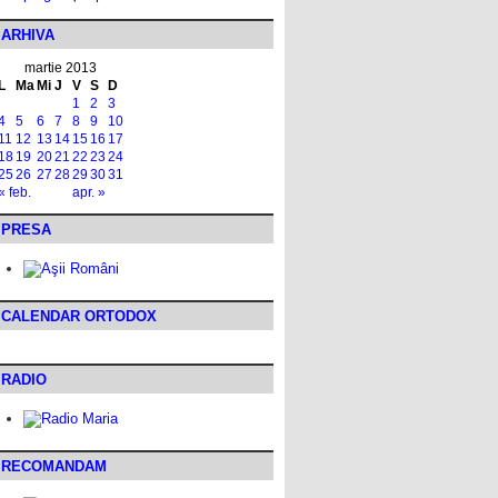
ARHIVA
martie 2013
L
Ma
Mi
J
V
S
D
1
2
3
4
5
6
7
8
9
10
11
12
13
14
15
16
17
18
19
20
21
22
23
24
25
26
27
28
29
30
31
« feb.
apr. »
PRESA
CALENDAR ORTODOX
RADIO
RECOMANDAM