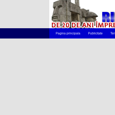
Pagina principala
Publicitate
Ter