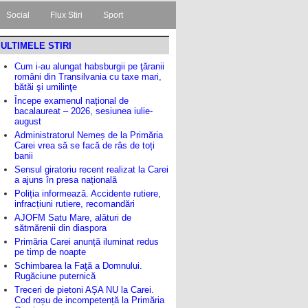
Social
Flux Stiri
Sport
ULTIMELE STIRI
Cum i-au alungat habsburgii pe ţăranii
români din Transilvania cu taxe mari,
bătăi şi umilinţe
Începe examenul național de
bacalaureat – 2026, sesiunea iulie-
august
Administratorul Nemeș de la Primăria
Carei vrea să se facă de râs de toți
banii
Sensul giratoriu recent realizat la Carei
a ajuns în presa națională
Poliția informează. Accidente rutiere,
infracțiuni rutiere, recomandări
AJOFM Satu Mare, alături de
sătmărenii din diaspora
Primăria Carei anunță iluminat redus
pe timp de noapte
Schimbarea la Faţă a Domnului.
Rugăciune puternică
Treceri de pietoni AȘA NU la Carei.
Cod roșu de incompetență la Primăria