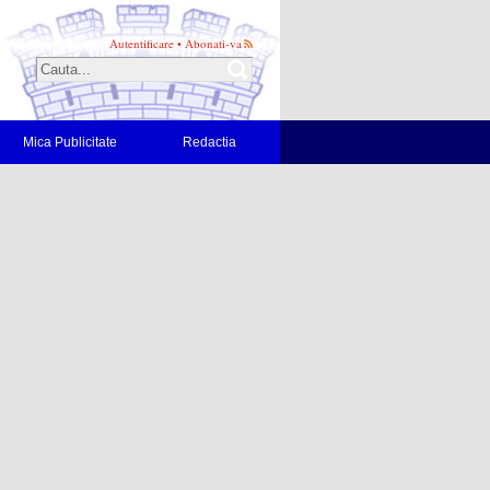
Autentificare
•
Abonati-va
Mica Publicitate
Redactia