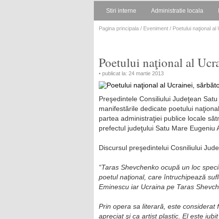
Stiri interne
Administratie locala
Pagina principala
/
Eveniment
/ Poetului naţional al
Poetului naţional al Ucra
• publicat la: 24 martie 2013
Preşedintele Consiliului Judeţean Satu
manifestările dedicate poetului naţiona
partea administraţiei publice locale să
prefectul judeţului Satu Mare Eugeniu
Discursul preşedintelui Cosniliului Jud
“Taras Shevchenko ocupă un loc special î
poetul naţional, care întruchipează suf
Eminescu iar Ucraina pe Taras Shevc
Prin opera sa literară, este considerat f
apreciat şi ca artist plastic. El este iu