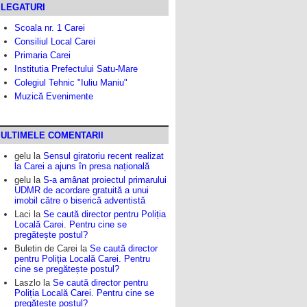
LEGATURI
Scoala nr. 1 Carei
Consiliul Local Carei
Primaria Carei
Institutia Prefectului Satu-Mare
Colegiul Tehnic "Iuliu Maniu"
Muzică Evenimente
ULTIMELE COMENTARII
gelu
la
Sensul giratoriu recent realizat
la Carei a ajuns în presa națională
gelu
la
S-a amânat proiectul primarului
UDMR de acordare gratuită a unui
imobil către o biserică adventistă
Laci
la
Se caută director pentru Poliția
Locală Carei. Pentru cine se
pregătește postul?
Buletin de Carei
la
Se caută director
pentru Poliția Locală Carei. Pentru
cine se pregătește postul?
Laszlo
la
Se caută director pentru
Poliția Locală Carei. Pentru cine se
pregătește postul?