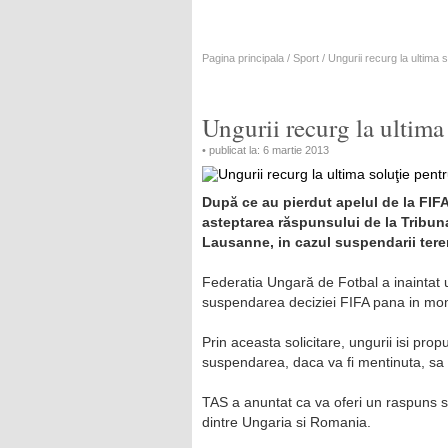
Pagina principala
/
Sport
/ Ungurii recurg la ultima
Ungurii recurg la ultim
• publicat la: 6 martie 2013
După ce au pierdut apelul de la FIFA
asteptarea răspunsului de la Tribuna
Lausanne, in cazul suspendarii ter
Federatia Ungară de Fotbal a inaintat 
suspendarea deciziei FIFA pana in mome
Prin aceasta solicitare, ungurii isi pro
suspendarea, daca va fi mentinuta, sa i
TAS a anuntat ca va oferi un raspuns s
dintre Ungaria si Romania.