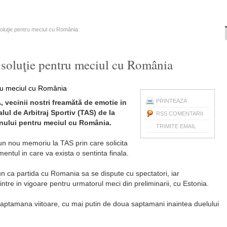
 soluţie pentru meciul cu România
a soluţie pentru meciul cu România
PRINTEAZA
, vecinii nostri freamătă de emotie in
lul de Arbitraj Sportiv (TAS) de la
RSS COMENTARII
enului pentru meciul cu România.
TRIMITE EMAIL
un nou memoriu la TAS prin care solicita
ntul in care va exista o sentinta finala.
pun ca partida cu Romania sa se dispute cu spectatori, iar
ntre in vigoare pentru urmatorul meci din preliminarii, cu Estonia.
aptamana viitoare, cu mai putin de doua saptamani inaintea duelului