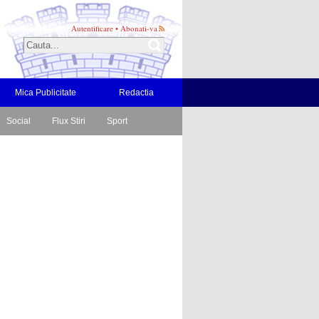
Autentificare
•
Abonati-va
Mica Publicitate
Redactia
Social
Flux Stiri
Sport