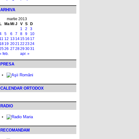
ARHIVA
martie 2013
L
Ma
Mi
J
V
S
D
1
2
3
4
5
6
7
8
9
10
11
12
13
14
15
16
17
18
19
20
21
22
23
24
25
26
27
28
29
30
31
« feb.
apr. »
PRESA
CALENDAR ORTODOX
RADIO
RECOMANDAM