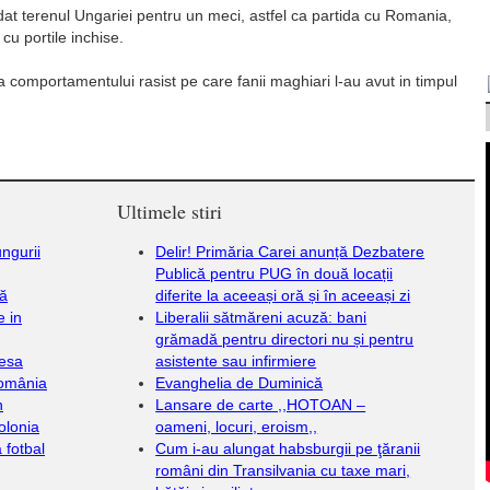
at terenul Ungariei pentru un meci, astfel ca partida cu Romania,
cu portile inchise.
 comportamentului rasist pe care fanii maghiari l-au avut in timpul
Ultimele stiri
ungurii
Delir! Primăria Carei anunță Dezbatere
Publică pentru PUG în două locații
ză
diferite la aceeași oră și în aceeași zi
e in
Liberalii sătmăreni acuză: bani
grămadă pentru directori nu și pentru
resa
asistente sau infirmiere
România
Evanghelia de Duminică
n
Lansare de carte ,,HOTOAN –
olonia
oameni, locuri, eroism,,
 fotbal
Cum i-au alungat habsburgii pe ţăranii
români din Transilvania cu taxe mari,