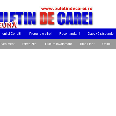
meni si Conditii
Propune o stire!
Recomandam!
Dapy vă răspunde
Eveniment
Stirea Zilei
Cultura Invatamant
Timp Liber
Opinii