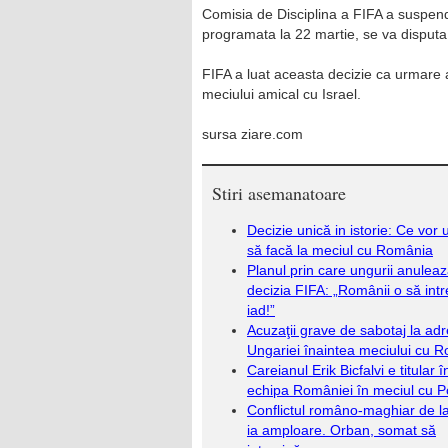
Comisia de Disciplina a FIFA a suspend
programata la 22 martie, se va disputa 
FIFA a luat aceasta decizie ca urmare a
meciului amical cu Israel.
sursa ziare.com
Stiri asemanatoare
Decizie unică in istorie: Ce vor 
să facă la meciul cu România
Planul prin care ungurii anulea
decizia FIFA: „Românii o să intr
iad!”
Acuzaţii grave de sabotaj la ad
Ungariei înaintea meciului cu 
Careianul Erik Bicfalvi e titular î
echipa României în meciul cu P
Conflictul româno-maghiar de la
ia amploare. Orban, somat să