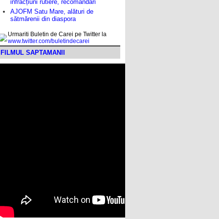
infracțiuni rutiere, recomandări
AJOFM Satu Mare, alături de
sătmărenii din diaspora
Urmariti Buletin de Carei pe Twitter la
www.twitter.com/buletindecarei
FILMUL SAPTAMANII