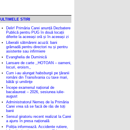
ULTIMELE STIRI
Delir! Primăria Carei anunță Dezbatere
Publică pentru PUG în două locații
diferite la aceeași oră și în aceeași zi
Liberalii sătmăreni acuză: bani
grămadă pentru directori nu și pentru
asistente sau infirmiere
Evanghelia de Duminică
Lansare de carte ,,HOTOAN – oameni,
locuri, eroism,,
Cum i-au alungat habsburgii pe ţăranii
români din Transilvania cu taxe mari,
bătăi şi umilinţe
Începe examenul național de
bacalaureat – 2026, sesiunea iulie-
august
Administratorul Nemeș de la Primăria
Carei vrea să se facă de râs de toți
banii
Sensul giratoriu recent realizat la Carei
a ajuns în presa națională
Poliția informează. Accidente rutiere,