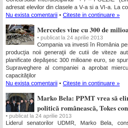
adresat elevilor din clasele a V-a si a VI-a. La c
Nu exista comentarii
•
Citeste in continuare »
Mercedes vine cu 300 de milio
• publicat la 24 aprilie 2013
Compania va investi în România pes
producţia noii generaţii de cutii de viteze auto
planificate depăşesc 300 milioane euro, se spun
Supraveghere al companiei a aprobat miercu
capacităţilor
Nu exista comentarii
•
Citeste in continuare »
Marko Bela: PPMT vrea să el
politică românească, Tokes cont
• publicat la 24 aprilie 2013
Liderul senatorilor UDMR, Marko Bela, cons