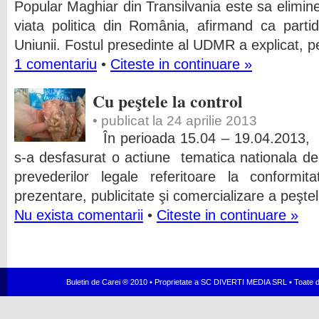
Popular Maghiar din Transilvania este sa elimin
viata politica din România, afirmand ca partidu
Uniunii. Fostul presedinte al UDMR a explicat, 
1 comentariu
•
Citeste in continuare »
Cu peştele la control
• publicat la 24 aprilie 2013
În perioada 15.04 – 19.04.2013, 
s-a desfasurat o actiune tematica nationala de
prevederilor legale referitoare la conformit
prezentare, publicitate şi comercializare a peştel
Nu exista comentarii
•
Citeste in continuare »
Buletin de Carei ® 2010 • Proprietate a SC DIVERTI MEDIA SRL • Toate dr