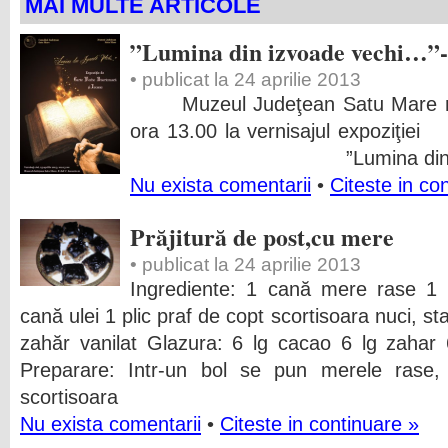
MAI MULTE ARTICOLE
”Lumina din izvoade vechi…”-
• publicat la 24 aprilie 2013
Muzeul Judeţean Satu Mare ne in
ora 13.00 la verni
”Lumina din izv
Nu exista comentarii
•
Citeste in co
Prăjitură de post,cu mere
• publicat la 24 aprilie 2013
Ingrediente: 1 cană mere rase 1
cană ulei 1 plic praf de copt scortisoara nuci, st
zahăr vanilat Glazura: 6 lg cacao 6 lg zahar
Preparare: Intr-un bol se pun merele rase, z
scortisoara
Nu exista comentarii
•
Citeste in continuare »