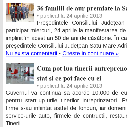
36 familii de aur premiate la 
• publicat la 24 aprilie 2013
Preşedintele Consiliului Judeţe
participat miercuri, 24 aprilie la manifestarea d
implinit în acest an 50 de ani de căsătorie. În cad
preşedintele Consiliului Judeţean Satu Mare Adri
Nu exista comentarii
•
Citeste in continuare »
Cum pot lua tinerii antrepreno
stat si ce pot face cu ei
• publicat la 24 aprilie 2013
Guvernul va continua sa acorde 10.000 de eur
pentru start-up-urile tinerilor intreprinzator
firme s-au infiintat astfel de fonduri, iar domen
service-urile auto, firmele de contructii, restau
Tinerii