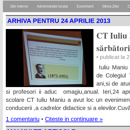
Stiri interne
Administratie locala
Eveniment
Stirea Zilei
C
ARHIVA PENTRU 24 APRILIE 2013
CT Iuliu
sărbători
• publicat la 
Iuliu Maniu 
de Colegiul
ani,si de atun
si profesori ii aduc omagiu,anual. Ieri,24 april
scolare CT Iuliu Maniu a avut loc un eveniment 
conducerii ,a cadrelor didactice si a elevilor.Cuv
1 comentariu
•
Citeste in continuare »