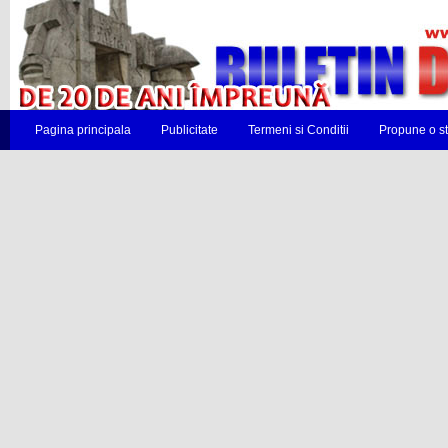
Pagina principala
Publicitate
Termeni si Conditii
Propune o st