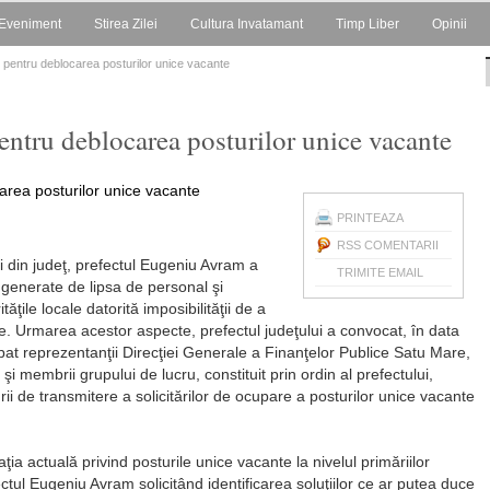
Eveniment
Stirea Zilei
Cultura Invatamant
Timp Liber
Opinii
ii pentru deblocarea posturilor unice vacante
pentru deblocarea posturilor unice vacante
PRINTEAZA
RSS COMENTARII
rii din judeţ, prefectul Eugeniu Avram a
TRIMITE EMAIL
i generate de lipsa de personal şi
ţile locale datorită imposibilităţii de a
e. Urmarea acestor aspecte, prefectul judeţului a convocat, în data
ipat reprezentanţii Direcţiei Generale a Finanţelor Publice Satu Mare,
şi membrii grupului de lucru, constituit prin ordin al prefectului,
 de transmitere a solicitărilor de ocupare a posturilor unice vacante
uaţia actuală privind posturile unice vacante la nivelul primăriilor
efectul Eugeniu Avram solicitând identificarea soluţiilor ce ar putea duce