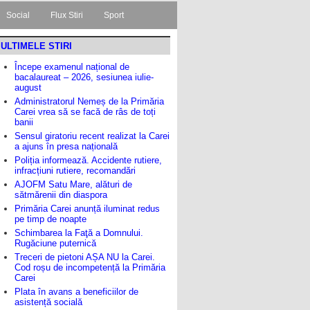
Social
Flux Stiri
Sport
ULTIMELE STIRI
Începe examenul național de
bacalaureat – 2026, sesiunea iulie-
august
Administratorul Nemeș de la Primăria
Carei vrea să se facă de râs de toți
banii
Sensul giratoriu recent realizat la Carei
a ajuns în presa națională
Poliția informează. Accidente rutiere,
infracțiuni rutiere, recomandări
AJOFM Satu Mare, alături de
sătmărenii din diaspora
Primăria Carei anunță iluminat redus
pe timp de noapte
Schimbarea la Faţă a Domnului.
Rugăciune puternică
Treceri de pietoni AȘA NU la Carei.
Cod roșu de incompetență la Primăria
Carei
Plata în avans a beneficiilor de
asistență socială