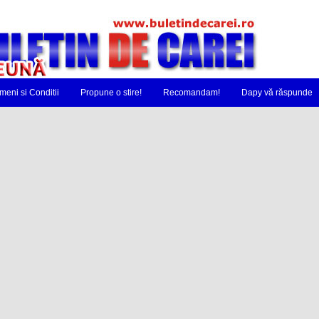
meni si Conditii
Propune o stire!
Recomandam!
Dapy vă răspunde