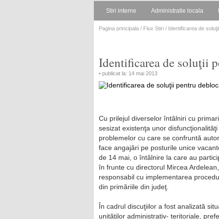
Stiri interne
Administratie locala
Pagina principala
/
Flux Stiri
/ Identificarea de soluţ
Identificarea de soluţii 
• publicat la: 14 mai 2013
Cu prilejul diverselor întâlniri cu prima
sesizat existenţa unor disfuncţionalităţ
problemelor cu care se confruntă autorită
face angajări pe posturile unice vacant
de 14 mai, o întâlnire la care au partic
în frunte cu directorul Mircea Ardelean, 
responsabil cu implementarea procedurii
din primăriile din judeţ.
În cadrul discuţiilor a fost analizată sit
unităţilor administrativ- teritoriale, pr