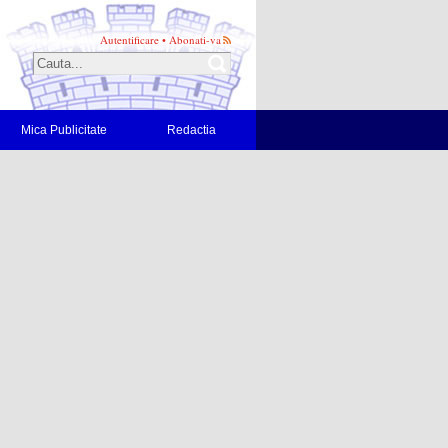
Autentificare
•
Abonati-va
Mica Publicitate
Redactia