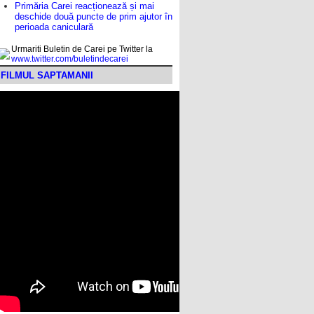
Primăria Carei reacționează și mai
deschide două puncte de prim ajutor în
perioada caniculară
Urmariti Buletin de Carei pe Twitter la
www.twitter.com/buletindecarei
FILMUL SAPTAMANII