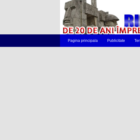
Pagina principala
Publicitate
Ter