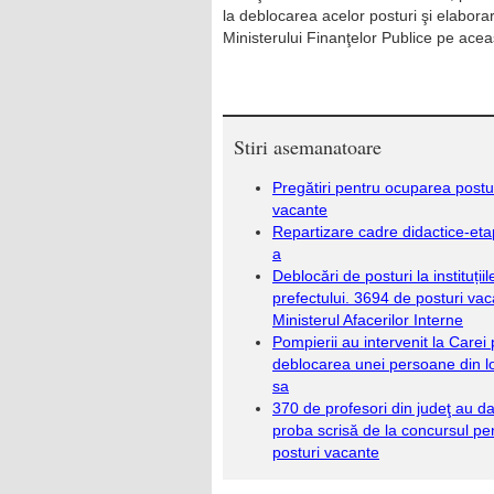
la deblocarea acelor posturi şi elaborar
Ministerului Finanţelor Publice pe ace
Stiri asemanatoare
Pregătiri pentru ocuparea postur
vacante
Repartizare cadre didactice-etap
a
Deblocări de posturi la instituțiil
prefectului. 3694 de posturi vac
Ministerul Afacerilor Interne
Pompierii au intervenit la Carei
deblocarea unei persoane din l
sa
370 de profesori din judeţ au da
proba scrisă de la concursul pe
posturi vacante