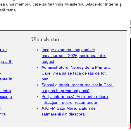
ea unui memoriu care să fie trimis Ministerului Afacerilor Interne şi
astă temă.
Ultimele stiri
ilor
Începe examenul național de
bacalaureat – 2026, sesiunea iulie-
a a II-
august
Administratorul Nemeș de la Primăria
e
Carei vrea să se facă de râs de toți
ante în
banii
Sensul giratoriu recent realizat la Carei
 pentru
a ajuns în presa națională
ocuința
Poliția informează. Accidente rutiere,
infracțiuni rutiere, recomandări
t
AJOFM Satu Mare, alături de
ntru
sătmărenii din diaspora