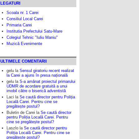
LEGATURI
Scoala nr. 1 Carei
Consiliul Local Carei
Primaria Carei
Institutia Prefectului Satu-Mare
Colegiul Tehnic "Iuliu Maniu"
Muzică Evenimente
ULTIMELE COMENTARII
gelu
la
Sensul giratoriu recent realizat
la Carei a ajuns în presa națională
gelu
la
S-a amânat proiectul primarului
UDMR de acordare gratuită a unui
imobil către o biserică adventistă
Laci
la
Se caută director pentru Poliția
Locală Carei. Pentru cine se
pregătește postul?
Buletin de Carei
la
Se caută director
pentru Poliția Locală Carei. Pentru
cine se pregătește postul?
Laszlo
la
Se caută director pentru
Poliția Locală Carei. Pentru cine se
pregătește postul?