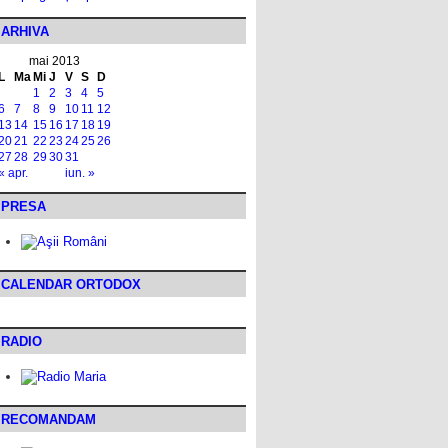
ARHIVA
mai 2013
L
Ma
Mi
J
V
S
D
1
2
3
4
5
6
7
8
9
10
11
12
13
14
15
16
17
18
19
20
21
22
23
24
25
26
27
28
29
30
31
« apr.
iun. »
PRESA
CALENDAR ORTODOX
RADIO
RECOMANDAM