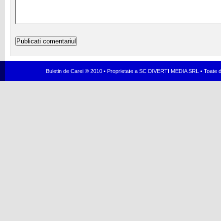
Buletin de Carei ® 2010 • Proprietate a SC DIVERTI MEDIA SRL • Toate dr