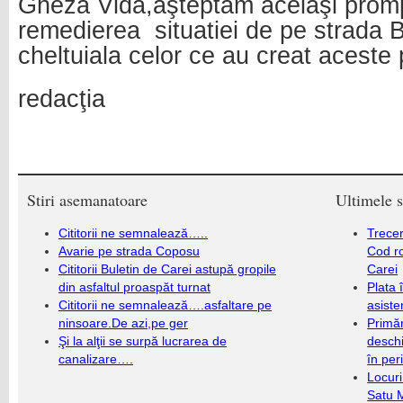
Gheza Vida,aşteptăm aceiaşi promp
remedierea
situatiei de pe strada 
cheltuiala celor ce au creat aceste p
redacţia
Stiri asemanatoare
Ultimele s
Cititorii ne semnalează…..
Trecer
Avarie pe strada Coposu
Cod r
Cititorii Buletin de Carei astupă gropile
Carei
din asfaltul proaspăt turnat
Plata 
Cititorii ne semnalează….asfaltare pe
asiste
ninsoare.De azi,pe ger
Primăr
Şi la alţii se surpă lucrarea de
deschi
canalizare….
în per
Locuri
Satu 