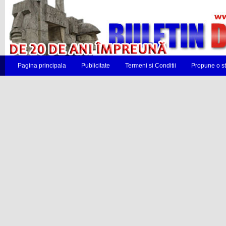
Pagina principala
Publicitate
Termeni si Conditii
Propune o st