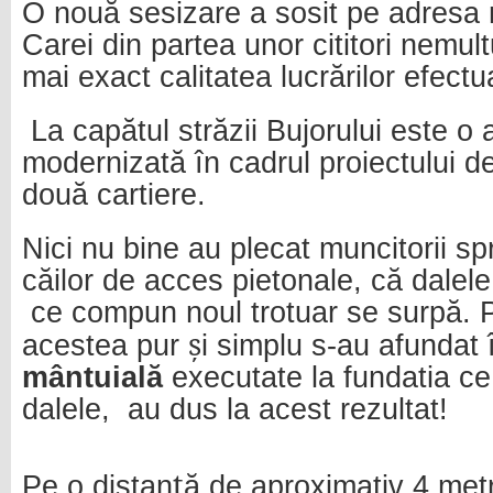
O nouă sesizare a sosit pe adresa r
Carei din partea unor cititori nemultu
mai exact calitatea lucrărilor efectu
La capătul străzii Bujorului este o 
modernizată în cadrul proiectului de
două cartiere.
Nici nu bine au plecat muncitorii spr
căilor de acces pietonale, că dalel
ce compun noul trotuar se surpă. P
ș
acestea pur
i simplu s-au afundat î
mântuială
executate la fundatia ce
dalele,
au dus la acest rezultat!
ț
Pe o distan
ă de aproximativ 4 metr