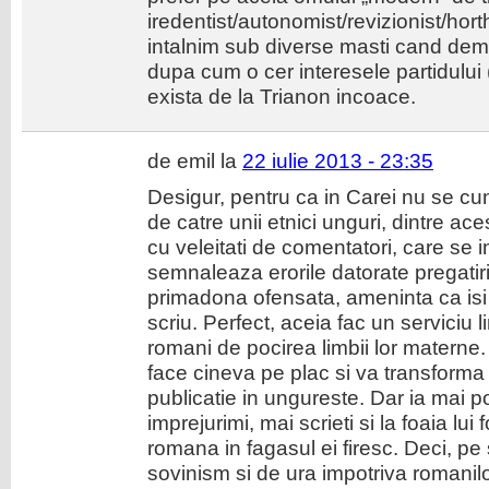
iredentist/autonomist/revizionist/horth
intalnim sub diverse masti cand demo
dupa cum o cer interesele partidului
exista de la Trianon incoace.
de emil la
22 iulie 2013 - 23:35
Desigur, pentru ca in Carei nu se c
de catre unii etnici unguri, dintre ac
cu veleitati de comentatori, care se
semnaleaza erorile datorate pregatirii 
primadona ofensata, ameninta ca isi s
scriu. Perfect, aceia fac un serviciu l
romani de pocirea limbii lor materne
face cineva pe plac si va transforma 
publicatie in ungureste. Dar ia mai poc
imprejurimi, mai scrieti si la foaia lui 
romana in fagasul ei firesc. Deci, pe
sovinism si de ura impotriva romanilor