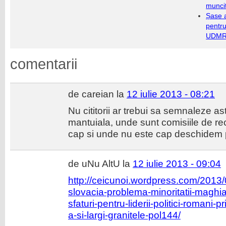
munci
Șase a
pentru
UDMR 
comentarii
de careian la
12 iulie 2013 - 08:21
Nu cititorii ar trebui sa semnaleze a
mantuiala, unde sunt comisiile de re
cap si unde nu este cap deschide
de uNu AltU la
12 iulie 2013 - 09:04
http://ceicunoi.wordpress.com/2013/
slovacia-problema-minoritatii-maghi
sfaturi-pentru-liderii-politici-romani-p
a-si-largi-granitele-pol144/