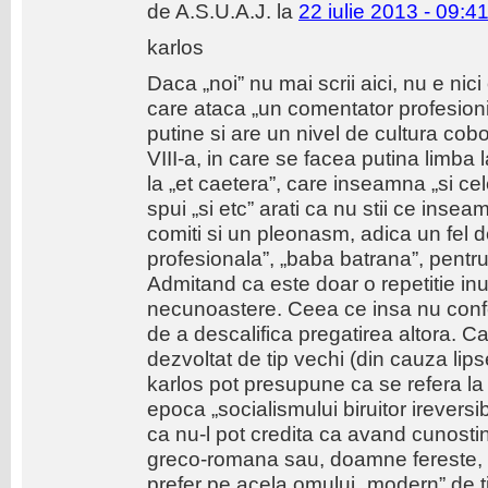
de A.S.U.A.J. la
22 iulie 2013 - 09:4
karlos
Daca „noi” nu mai scrii aici, nu e nic
care ataca „un comentator profesionia
putine si are un nivel de cultura cob
VIII-a, in care se facea putina limba l
la „et caetera”, care inseamna „si cel
spui „si etc” arati ca nu stii ce insea
comiti si un pleonasm, adica un fel 
profesionala”, „baba batrana”, pentru c
Admitand ca este doar o repetitie in
necunoastere. Ceea ce insa nu confer
de a descalifica pregatirea altora. C
dezvoltat de tip vechi (din cauza lip
karlos pot presupune ca se refera la o
epoca „socialismului biruitor ireversib
ca nu-l pot credita ca avand cunosti
greco-romana sau, doamne fereste, 
prefer pe acela omului „modern” de t