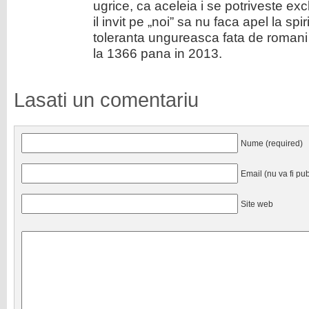
ugrice, ca aceleia i se potriveste ex
il invit pe „noi” sa nu faca apel la spir
toleranta ungureasca fata de romani e
la 1366 pana in 2013.
Lasati un comentariu
Nume (required)
Email (nu va fi pub
Site web