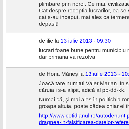
plimbare prin noroi. Ce mai, civilizat
Cat despre receptia lucrarilor, ea se 
cat s-au inceput, mai ales ca termen
depasit!
de ilie la
13 iulie 2013 - 09:30
lucrari foarte bune pentru municipiu
dar primaria va rezolva
de Horia Mărieş la
13 iulie 2013 - 10
Joacă tare numitul Valer Marian. In s
căruia i s-a alipit, adică al pp-dd-kk.
Numai că, şi mai ales în politichia 
groapa altuia, poate cădea chiar el î
http://www.cotidianul.ro/autodenunt-pr
dragnea-in-falsificarea-datelor-refe