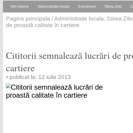
Stiri interne
Administratie locala
Eveniment
Stirea Zilei
C
Pagina principala
/
Administratie locala
,
Stirea Zile
de proastă calitate în cartiere
Cititorii semnalează lucrări de pro
cartiere
• publicat la: 12 iulie 2013