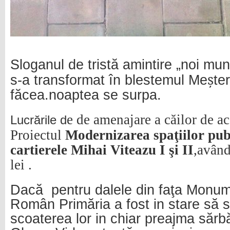
Sloganul de tristă amintire „noi mu
ș
s-a transformat în blestemul Me
te
făcea.noaptea se surpa.
e de amenajare a căilor de ac
Lucrările d
Proiectul
Modernizarea spaţiilor pub
cartierele Mihai Viteazu I şi II
,având
lei .
Dacă
pentru dalele din faţa Monum
Român Primăria a fost in stare să 
scoaterea lor in chiar preajma sărbă