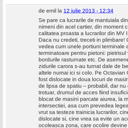
de emil la
12 iulie 2013 - 12:34
Se pare ca lucrarile de mantuiala di
nimeni din acel cartier, din moment ce
calitatea proasta a lucrarilor din MV I
Daca nu credeti, treceti in plimbare!
vedea cum unele portiuni terminale a
terminatoare pentru pietoni: pietrisul 
bordurile rasturnate etc. De asemene
zidurile carora s-au turnat dale de bet
altele numai ici si colo. Pe Octavian
fost dislocate in doua locuri de masin
de lipsa de spatiu – probabil, dar nu
trotuar, drumul de acces fiind insufi
blocat de masini parcate aiurea, la m
intersectiei, asa cum prevedea legea c
vrut sa testeze trainicia lucrarilor, c
dislocate si, cine vrea sa evite un ac
ocoleasca zona, care ocolire devine 