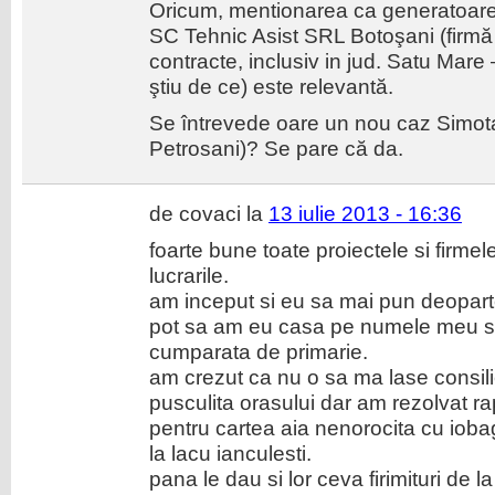
Oricum, mentionarea ca generatoare 
SC Tehnic Asist SRL Botoşani (firmă 
contracte, inclusiv in jud. Satu Mare 
ştiu de ce) este relevantă.
Se întrevede oare un nou caz Simo
Petrosani)? Se pare că da.
de covaci la
13 iulie 2013 - 16:36
foarte bune toate proiectele si firme
lucrarile.
am inceput si eu sa mai pun deoparte
pot sa am eu casa pe numele meu si
cumparata de primarie.
am crezut ca nu o sa ma lase consili
pusculita orasului dar am rezolvat ra
pentru cartea aia nenorocita cu ioba
la lacu ianculesti.
pana le dau si lor ceva firimituri de 