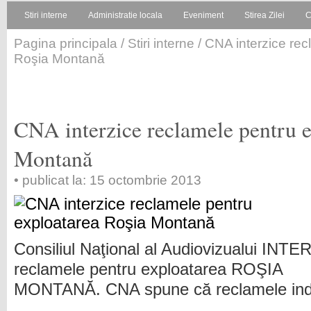
Stiri interne
Administratie locala
Eveniment
Stirea Zilei
C
Pagina principala
/
Stiri interne
/ CNA interzice rec
Roşia Montană
CNA interzice reclamele pentru e
Montană
• publicat la: 15 octombrie 2013
Consiliul Naţional al Audiovizualui INT
reclamele pentru exploatarea ROŞIA
MONTANĂ. CNA spune că reclamele induc