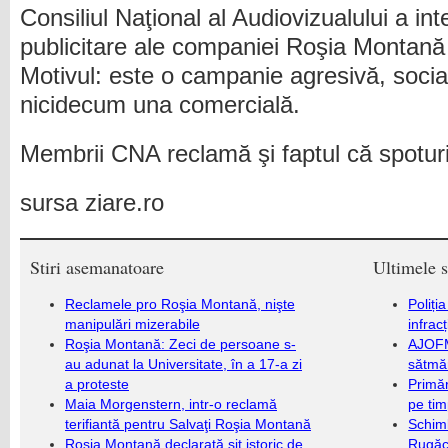
Consiliul Naţional al Audiovizualului a int
publicitare ale companiei Roşia Montană
Motivul: este o campanie agresivă, socială
nicidecum una comercială.
Membrii CNA reclamă şi faptul că spoturi
sursa ziare.ro
Stiri asemanatoare
Ultimele s
Reclamele pro Roşia Montană, nişte
Poliți
manipulări mizerabile
infrac
Roşia Montană: Zeci de persoane s-
AJOFM
au adunat la Universitate, în a 17-a zi
sătmăr
a proteste
Primăr
Maia Morgenstern, intr-o reclamă
pe ti
terifiantă pentru Salvaţi Roşia Montană
Schim
Roşia Montană declarată sit istoric de
Rugăc