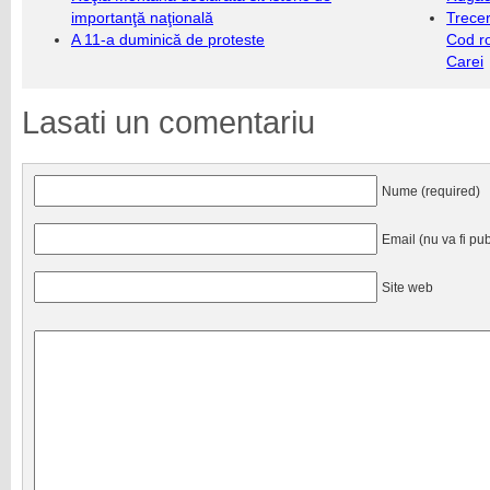
importanţă naţională
Trecer
A 11-a duminică de proteste
Cod r
Carei
Lasati un comentariu
Nume (required)
Email (nu va fi pub
Site web