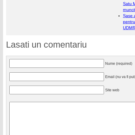
Satu 
munci
Șase a
pentru
UDMR 
Lasati un comentariu
Nume (required)
Email (nu va fi pub
Site web