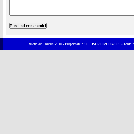
Buletin de Carei ® 2010 • Proprietate a SC DIVERTI MEDIA SRL • Toate dr