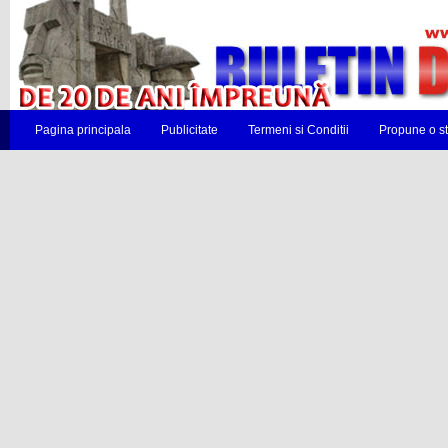
Pagina principala
Publicitate
Termeni si Conditii
Propune o st