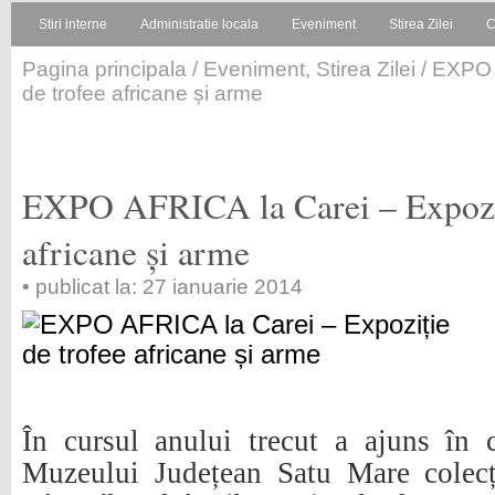
Stiri interne
Administratie locala
Eveniment
Stirea Zilei
C
Pagina principala
/
Eveniment
,
Stirea Zilei
/ EXPO 
de trofee africane și arme
EXPO AFRICA la Carei – Expoziț
africane și arme
• publicat la: 27 ianuarie 2014
În cursul anului trecut a ajuns în 
Muzeului Județean Satu Mare colecți