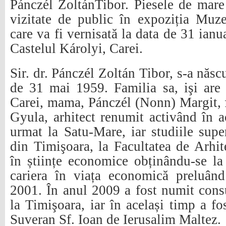
Pánczél ZoltánTibor. Piesele de mare
vizitate de public în expoziția Muz
care va fi vernisată la data de 31 ianu
Castelul Károlyi, Carei.
Sir. dr. Pánczél Zoltán Tibor, s-a născ
de 31 mai 1959. Familia sa, işi are o
Carei, mama, Pánczél (Nonn) Margit, 
Gyula, arhitect renumit activând în ac
urmat la Satu-Mare, iar studiile supe
din Timişoara, la Facultatea de Arhite
în științe economice obținându-se l
cariera în viața economică preluân
2001. În anul 2009 a fost numit consu
la Timişoara, iar în același timp a fo
Suveran Sf. Ioan de Ierusalim Maltez.