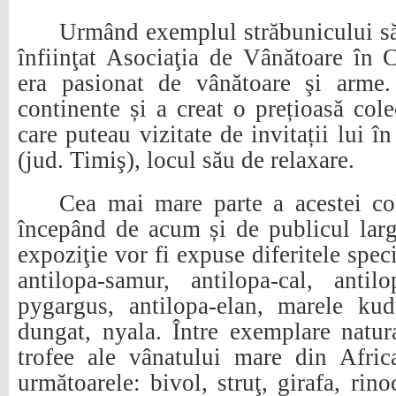
Urmând exemplul străbunicului s
înfiinţat Asociaţia de Vânătoare în C
era pasionat de vânătoare şi arme
continente și a creat o prețioasă cole
care puteau vizitate de invitații lui î
(jud. Timiş), locul său de relaxare.
Cea mai mare parte a acestei cole
începând de acum și de publicul larg.
expoziţie vor fi expuse diferitele speci
antilopa-samur, antilopa-cal, anti
pygargus, antilopa-elan, marele kud
dungat, nyala. Între exemplare natura
trofee ale vânatului mare din Afric
următoarele: bivol, struţ, girafa, rinoc