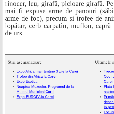
rinocer, leu, girafă, picioare girafă. P
mai fi expuse arme de panouri (săbii
arme de foc), precum și trofee de an
lopătar, cerb carpatin, muflon, capră 
de urs.
Stiri asemanatoare
Ultimele s
Expo Africa mai rămâne 3 zile la Carei
Trecer
Trofee din Africa la Carei
Cod r
Expo Exotica
Carei
Noaptea Muzeelor. Programul de la
Plata 
Muzeul Municipal Carei
asiste
Expo-EUROPA la Carei
Primăr
deschi
în per
Locuri