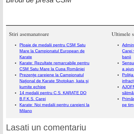
Biroul de presă CSM
Stiri asemanatoare
Ultimele s
Ploaie de medalii pentru CSM Satu
Admini
Mare la Campionatul European de
Carei 
Karate
banii
Karate: Rezultate remarcabile pentru
Sensul
CSM Satu Mare la Cupa României
a ajun
Prezenţe careiene la Campionatul
Poliți
Naţional de Karate Shotokan, kata şi
infrac
kumite echipe
AJOFM
14 medalii pentru C.S. KARATE DO
sătmăr
B.F.K.S. Carei
Primăr
Karate: Noi medalii pentru careieni la
pe ti
Milano
Lasati un comentariu