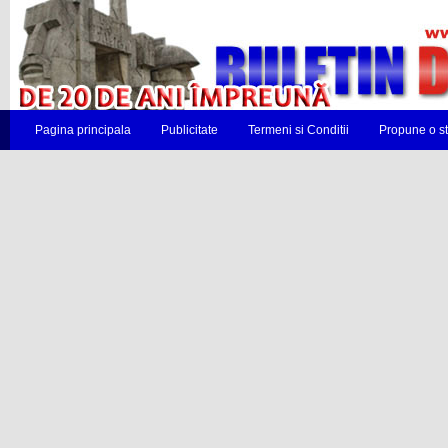
Pagina principala
Publicitate
Termeni si Conditii
Propune o st