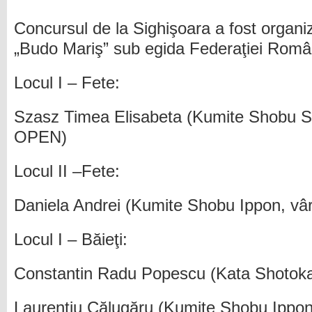
Concursul de la Sighişoara a fost organi
„Budo Mariş” sub egida Federaţiei Rom
Locul I – Fete:
Szasz Timea Elisabeta (Kumite Shobu S
OPEN)
Locul II –Fete:
Daniela Andrei (Kumite Shobu Ippon, vâ
Locul I – Băieţi:
Constantin Radu Popescu (Kata Shotokan
Laurenţiu Călugăru (Kumite Shobu Ippon,