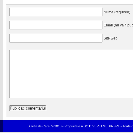
Nume (required)
Email (nu va fi pub
Site web
Buletin de Carei ® 2010 • Proprietate a SC DIVERTI MEDIA SRL • Toate dr