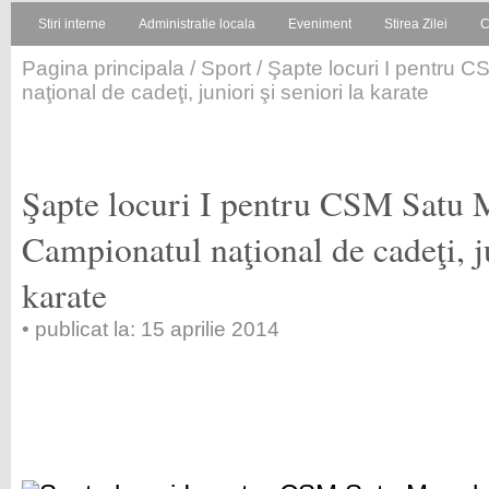
Stiri interne
Administratie locala
Eveniment
Stirea Zilei
C
Pagina principala
/
Sport
/ Şapte locuri I pentru 
naţional de cadeţi, juniori şi seniori la karate
Şapte locuri I pentru CSM Satu 
Campionatul naţional de cadeţi, ju
karate
• publicat la: 15 aprilie 2014