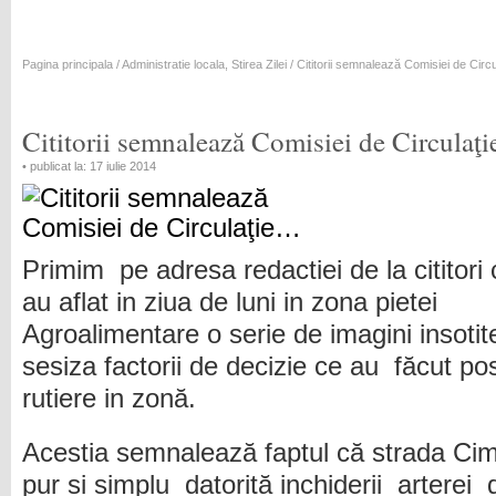
Pagina principala
/
Administratie locala
,
Stirea Zilei
/ Cititorii semnalează Comisiei de Circ
Cititorii semnalează Comisiei de Circulaţ
• publicat la: 17 iulie 2014
Primim pe adresa redactiei de la cititori 
au aflat in ziua de luni in zona pietei
Agroalimentare o serie de imagini insoti
sesiza factorii de decizie ce au făcut posi
rutiere in zonă.
Acestia semnalează faptul că strada Cimi
pur si simplu datorită inchiderii arterei 