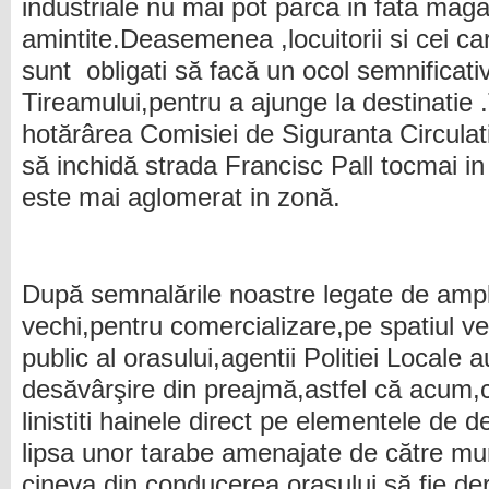
industriale nu mai pot parca in fata maga
amintite.Deasemenea ,locuitorii si cei ca
sunt obligati să facă un ocol semnificati
Tireamului,pentru a ajunge la destinatie .
hotărârea Comisiei de Siguranta Circulat
să inchidă strada Francisc Pall tocmai in z
este mai aglomerat in zonă.
După semnalările noastre legate de amp
vechi,pentru comercializare,pe spatiul v
public al orasului,agentii Politiei Locale 
desăvârşire din preajmă,astfel că acum,c
linistiti hainele direct pe elementele de de
lipsa unor tarabe amenajate de către mun
cineva din conducerea oraşului să fie d