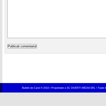
Buletin de Carei ® 2010 • Proprietate a SC DIVERTI MEDIA SRL • Toate dr