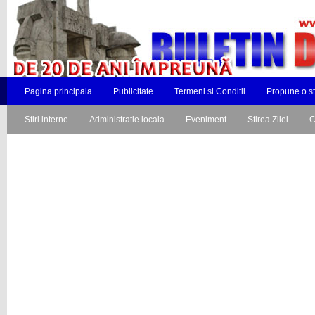
Pagina principala
Publicitate
Termeni si Conditii
Propune o st
Stiri interne
Administratie locala
Eveniment
Stirea Zilei
C