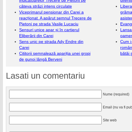
indicatoarelor Trecere de Pietoni pe
diferi
câteva străzi intens circulate
Libera
Viceprimarul pensionar din Carei a
grămad
reacționat. A apărut semnul Trecere de
asiste
Pietoni pe strada Vasile Lucaciu
Evang
Sensuri unice apar și în cartierul
Lansa
Eliberării din Carei
oameni
Sens unic pe strada Ady Endre din
Cum i-
Carei
români
Cititorii semnalează apariția unei gropi
bătăi 
de gunoi lângă Berveni
Lasati un comentariu
Nume (required)
Email (nu va fi pub
Site web