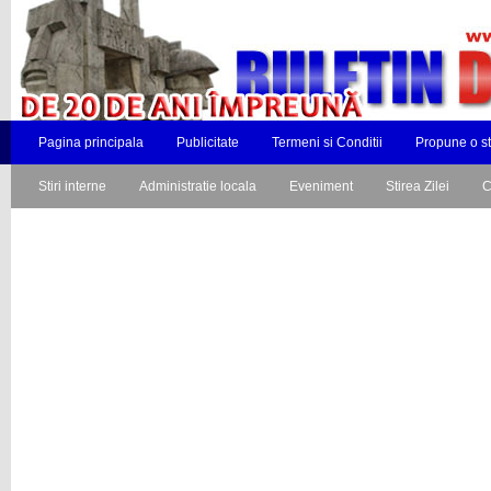
Pagina principala
Publicitate
Termeni si Conditii
Propune o st
Stiri interne
Administratie locala
Eveniment
Stirea Zilei
C