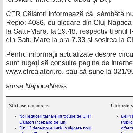
CFR Călători informează că, sâmbătă nu v
Regio: 4086, cu plecare din Cluj Napoca 
la Satu-Mare, la 19.48, respectiv trenul
din Satu Mare la ora 7.33 si sosirea la C
Pentru informații actualizate despre circula
sunt rugați să consulte pagina de intern
www.cfrcalatori.ro, sau să sune la 021/9
sursa NapocaNews
Stiri asemanatoare
Ultimele s
Noi reduceri tarifare introduse de CFR
Delir!
Călători începând de luni
Public
Din 13 decembrie intră în vigoare noul
diferi