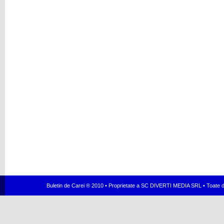
Buletin de Carei ® 2010 • Proprietate a SC DIVERTI MEDIA SRL • Toate dr