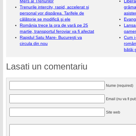
Mers al Trenurilor
Libera
Trenurile intercity, rapid, accelerat şi
grămad
personal vor dispărea. Tarifele de
asiste
călătorie se modifică şi ele
Evang
România trece la ora de vară pe 25
Lansa
martie, transportul feroviar va fi afectat
oameni
Rapidul Satu Mare- Bucureşti va
Cum i-
circula din nou
români
bătăi 
Lasati un comentariu
Nume (required)
Email (nu va fi pub
Site web