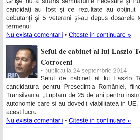
Ghişe nu a strâns semnăturile necesare şi nu 
candidaţi au fost şi ce rezultate au obţinu
debutanţi şi 5 veterani şi-au depus dosarele 
termenul
Nu exista comentarii
•
Citeste in continuare »
Seful de cabinet al lui Laszlo
Cotroceni
• publicat la 24 septembrie 2014
Seful de cabinet al lui Laszlo
candidatura pentru Presedintia României, fiin
Transilvania. „Luptam de 25 de ani pentru ins
autonomie care si-au dovedit viabilitatea in UE.
acest lucru
Nu exista comentarii
•
Citeste in continuare »