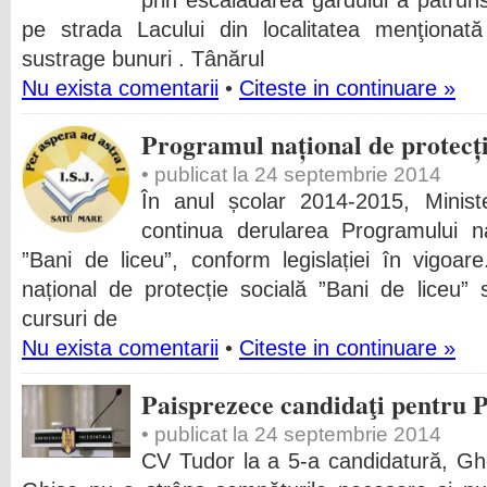
prin escaladarea gardului a pătruns
pe strada Lacului din localitatea menţionată
sustrage bunuri . Tânărul
Nu exista comentarii
•
Citeste in continuare »
Programul național de protecți
• publicat la 24 septembrie 2014
În anul școlar 2014-2015, Minist
continua derularea Programului na
”Bani de liceu”, conform legislației în vigoare
național de protecție socială ”Bani de liceu”
cursuri de
Nu exista comentarii
•
Citeste in continuare »
Paisprezece candidaţi pentru P
• publicat la 24 septembrie 2014
CV Tudor la a 5-a candidatură, Gh