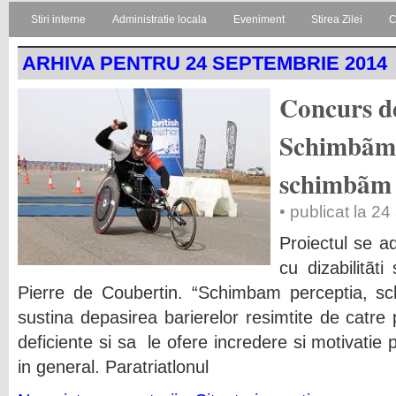
Stiri interne
Administratie locala
Eveniment
Stirea Zilei
C
ARHIVA PENTRU 24 SEPTEMBRIE 2014
Concurs de
Schimbãm 
schimbãm 
• publicat la 2
Proiectul se a
cu dizabilitãt
Pierre de Coubertin. “Schimbam perceptia, sc
sustina depasirea barierelor resimtite de catre 
deficiente si sa le ofere incredere si motivatie 
in general. Paratriatlonul