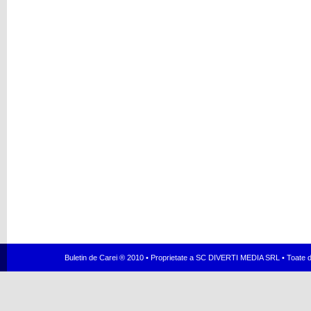
Buletin de Carei ® 2010 • Proprietate a SC DIVERTI MEDIA SRL • Toate dr