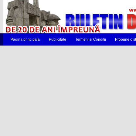
Pagina principala
Publicitate
Termeni si Conditii
Propune o st