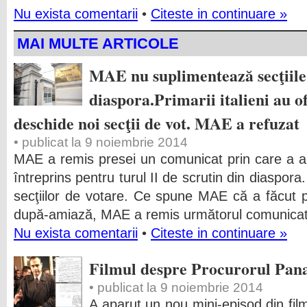
Nu exista comentarii
•
Citeste in continuare »
MAI MULTE ARTICOLE
MAE nu suplimentează secţiile
diaspora.Primarii italieni au of
deschide noi secţii de vot. MAE a refuzat
• publicat la 9 noiembrie 2014
MAE a remis presei un comunicat prin care a a
întreprins pentru turul II de scrutin din diaspor
secţiilor de votare. Ce spune MAE că a făcut 
după-amiază, MAE a remis următorul comunicat 
Nu exista comentarii
•
Citeste in continuare »
Filmul despre Procurorul Pana
• publicat la 9 noiembrie 2014
A aparut un nou mini-episod din fil