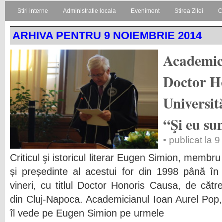
Stiri interne
Administratie locala
Eveniment
Stirea Zilei
C
ARHIVA PENTRU 9 NOIEMBRIE 2014
Academic
Doctor H
Universit
“Şi eu su
• publicat la 
Criticul şi istoricul literar Eugen Simion, membr
și președinte al acestui for din 1998 până în a
vineri, cu titlul Doctor Honoris Causa, de cătr
din Cluj-Napoca. Academicianul Ioan Aurel Pop,
îl vede pe Eugen Simion pe urmele