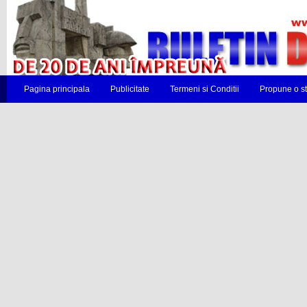
Pagina principala
Publicitate
Termeni si Conditii
Propune o st