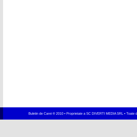
Buletin de Carei ® 2010 • Proprietate a SC DIVERTI MEDIA SRL • Toate dr