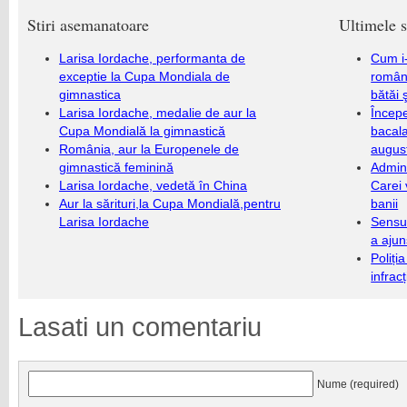
Stiri asemanatoare
Ultimele s
Larisa Iordache, performanta de
Cum i-
exceptie la Cupa Mondiala de
români
gimnastica
bătăi 
Larisa Iordache, medalie de aur la
Încep
Cupa Mondială la gimnastică
bacala
România, aur la Europenele de
augus
gimnastică feminină
Admini
Larisa Iordache, vedetă în China
Carei 
Aur la sărituri,la Cupa Mondială,pentru
banii
Larisa Iordache
Sensul
a ajun
Poliți
infrac
Lasati un comentariu
Nume (required)