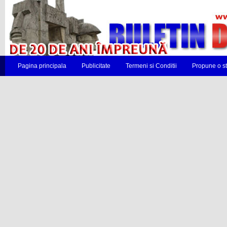
Pagina principala
Publicitate
Termeni si Conditii
Propune o st