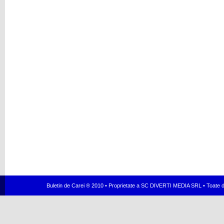
Buletin de Carei ® 2010 • Proprietate a SC DIVERTI MEDIA SRL • Toate dr